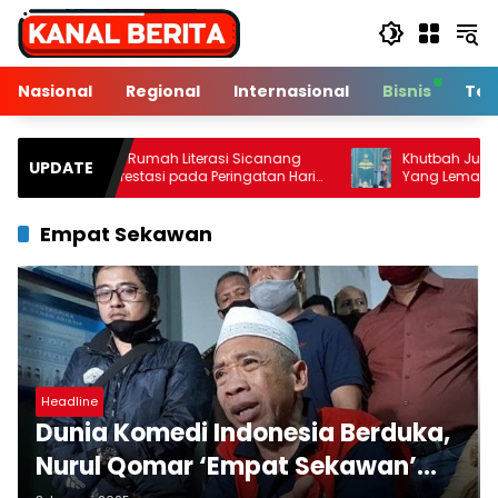
Langsung
ke
konten
Nasional
Regional
Internasional
Bisnis
Tek
anak Rumah Literasi Sicanang
Khutbah Jumat: Kenali 10
UPDATE
kan Prestasi pada Peringatan Hari
Yang Lemah
Nasional di Kecamatan Medan
wan
Empat Sekawan
Headline
Dunia Komedi Indonesia Berduka,
Nurul Qomar ‘Empat Sekawan’