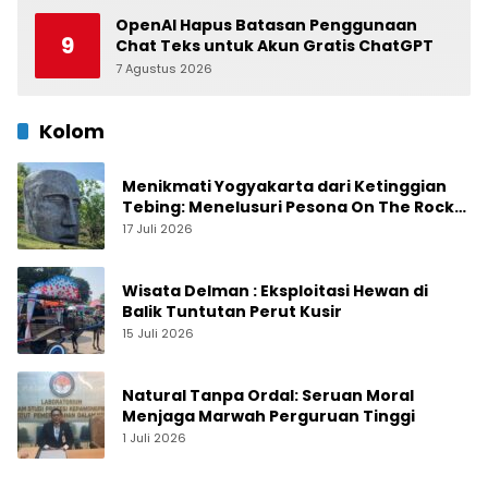
Belawan
OpenAI Hapus Batasan Penggunaan
9
Chat Teks untuk Akun Gratis ChatGPT
7 Agustus 2026
0
Kolom
Menikmati Yogyakarta dari Ketinggian
Tebing: Menelusuri Pesona On The Rock
Jogja yang Sedang Naik Daun
17 Juli 2026
Wisata Delman : Eksploitasi Hewan di
Balik Tuntutan Perut Kusir
15 Juli 2026
Natural Tanpa Ordal: Seruan Moral
Menjaga Marwah Perguruan Tinggi
1 Juli 2026