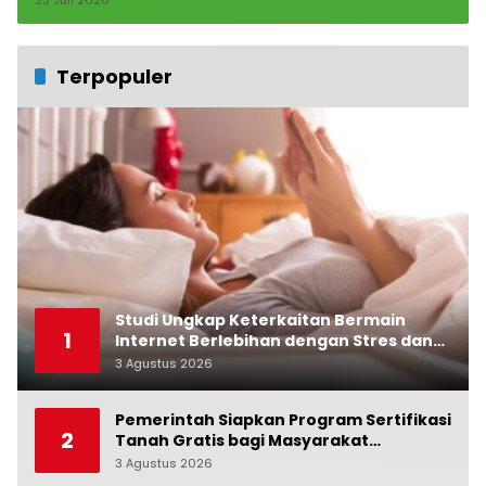
Terpopuler
Studi Ungkap Keterkaitan Bermain
1
Internet Berlebihan dengan Stres dan
Suasana Hati
3 Agustus 2026
0
Pemerintah Siapkan Program Sertifikasi
2
Tanah Gratis bagi Masyarakat
Berpenghasilan Rendah
3 Agustus 2026
0