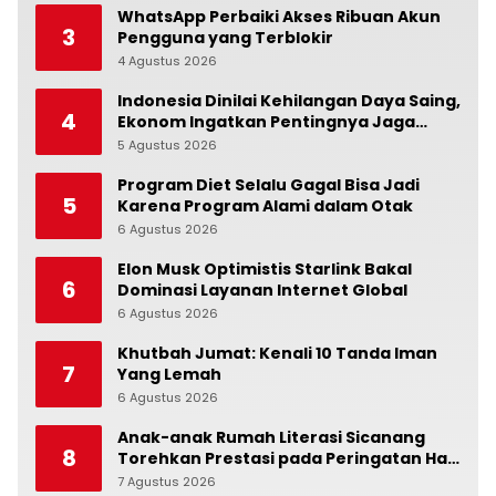
WhatsApp Perbaiki Akses Ribuan Akun
3
Pengguna yang Terblokir
4 Agustus 2026
0
Indonesia Dinilai Kehilangan Daya Saing,
4
Ekonom Ingatkan Pentingnya Jaga
Independensi Bank Indonesia
5 Agustus 2026
0
Program Diet Selalu Gagal Bisa Jadi
5
Karena Program Alami dalam Otak
6 Agustus 2026
0
Elon Musk Optimistis Starlink Bakal
6
Dominasi Layanan Internet Global
6 Agustus 2026
0
Khutbah Jumat: Kenali 10 Tanda Iman
7
Yang Lemah
6 Agustus 2026
0
Anak-anak Rumah Literasi Sicanang
8
Torehkan Prestasi pada Peringatan Hari
Anak Nasional di Kecamatan Medan
7 Agustus 2026
0