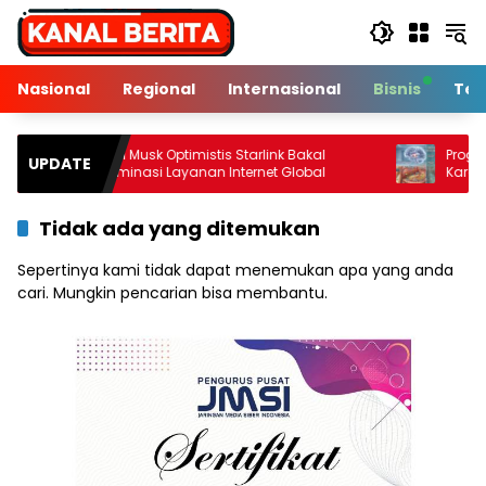
Langsung
ke
konten
Nasional
Regional
Internasional
Bisnis
Tek
Elon Musk Optimistis Starlink Bakal
Program Diet S
UPDATE
Dominasi Layanan Internet Global
Karena Progra
Tidak ada yang ditemukan
Sepertinya kami tidak dapat menemukan apa yang anda
cari. Mungkin pencarian bisa membantu.