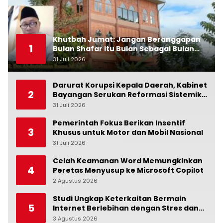
Khutbah Jumat: Jangan Beranggapan
1
Bulan Shafar itu Bulan Sebagai Bulan
Kesialan
31 Juli 2026
0
Darurat Korupsi Kepala Daerah, Kabinet
2
Bayangan Serukan Reformasi Sistemik:
Penindakan Saja Tidak Cukup!
31 Juli 2026
0
Pemerintah Fokus Berikan Insentif
3
Khusus untuk Motor dan Mobil Nasional
31 Juli 2026
0
Celah Keamanan Word Memungkinkan
4
Peretas Menyusup ke Microsoft Copilot
2 Agustus 2026
0
Studi Ungkap Keterkaitan Bermain
5
Internet Berlebihan dengan Stres dan
Suasana Hati
3 Agustus 2026
0