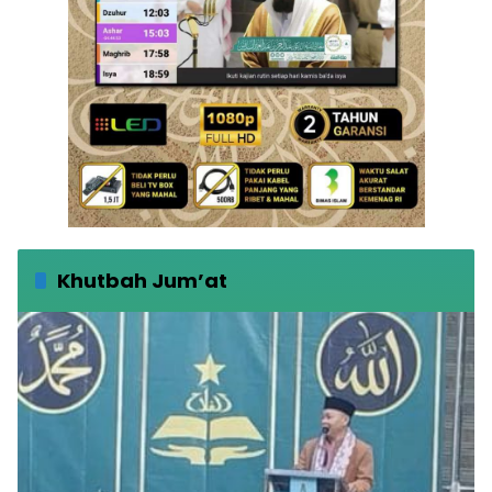
Khutbah Jum’at