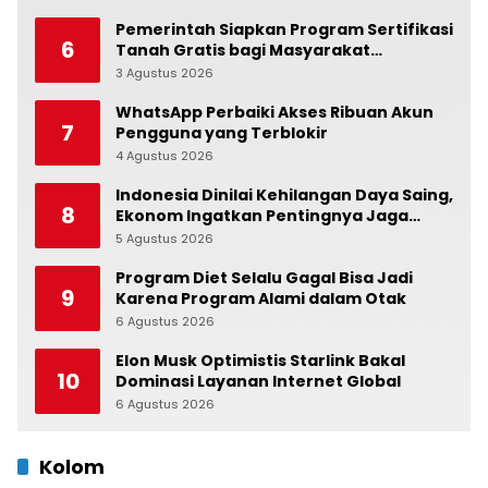
Pemerintah Siapkan Program Sertifikasi
6
Tanah Gratis bagi Masyarakat
Berpenghasilan Rendah
3 Agustus 2026
0
WhatsApp Perbaiki Akses Ribuan Akun
7
Pengguna yang Terblokir
4 Agustus 2026
0
Indonesia Dinilai Kehilangan Daya Saing,
8
Ekonom Ingatkan Pentingnya Jaga
Independensi Bank Indonesia
5 Agustus 2026
0
Program Diet Selalu Gagal Bisa Jadi
9
Karena Program Alami dalam Otak
6 Agustus 2026
0
Elon Musk Optimistis Starlink Bakal
10
Dominasi Layanan Internet Global
6 Agustus 2026
0
Kolom