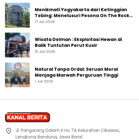
Menikmati Yogyakarta dari Ketinggian
Tebing: Menelusuri Pesona On The Rock
Jogja yang Sedang Naik Daun
17 Juli 2026
Wisata Delman : Eksploitasi Hewan di
Balik Tuntutan Perut Kusir
15 Juli 2026
Natural Tanpa Ordal: Seruan Moral
Menjaga Marwah Perguruan Tinggi
1 Juli 2026
Jl. Pangarang Dalam II no 7A Kelurahan Cikawao,
Lengkong Bandung, Jawa Barat.