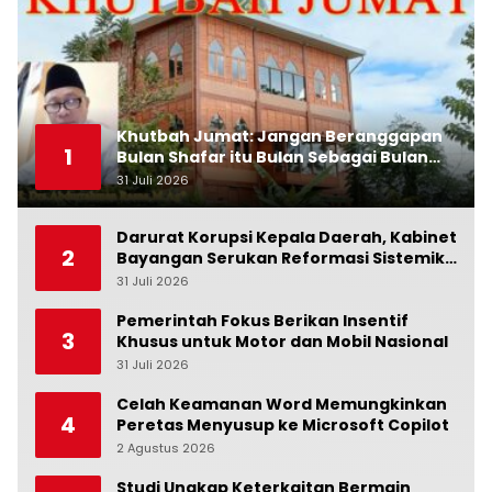
Khutbah Jumat: Jangan Beranggapan
1
Bulan Shafar itu Bulan Sebagai Bulan
Kesialan
31 Juli 2026
0
Darurat Korupsi Kepala Daerah, Kabinet
2
Bayangan Serukan Reformasi Sistemik:
Penindakan Saja Tidak Cukup!
31 Juli 2026
0
Pemerintah Fokus Berikan Insentif
3
Khusus untuk Motor dan Mobil Nasional
31 Juli 2026
0
Celah Keamanan Word Memungkinkan
4
Peretas Menyusup ke Microsoft Copilot
2 Agustus 2026
0
Studi Ungkap Keterkaitan Bermain