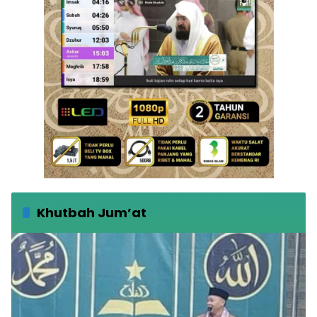
Khutbah Jum’at