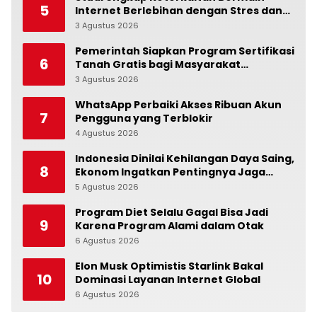
5
Internet Berlebihan dengan Stres dan
Suasana Hati
3 Agustus 2026
0
Pemerintah Siapkan Program Sertifikasi
6
Tanah Gratis bagi Masyarakat
Berpenghasilan Rendah
3 Agustus 2026
0
WhatsApp Perbaiki Akses Ribuan Akun
7
Pengguna yang Terblokir
4 Agustus 2026
0
Indonesia Dinilai Kehilangan Daya Saing,
8
Ekonom Ingatkan Pentingnya Jaga
Independensi Bank Indonesia
5 Agustus 2026
0
Program Diet Selalu Gagal Bisa Jadi
9
Karena Program Alami dalam Otak
6 Agustus 2026
0
Elon Musk Optimistis Starlink Bakal
10
Dominasi Layanan Internet Global
6 Agustus 2026
0