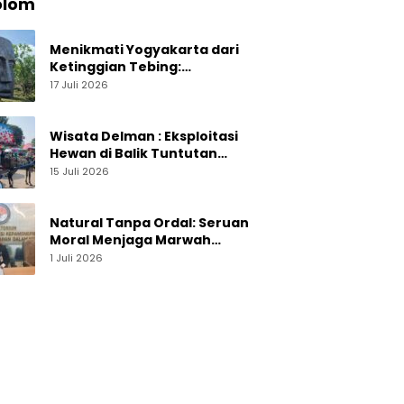
olom
Menikmati Yogyakarta dari
Ketinggian Tebing:
Menelusuri Pesona On The
17 Juli 2026
Rock Jogja yang Sedang Naik
Daun
Wisata Delman : Eksploitasi
Hewan di Balik Tuntutan
Perut Kusir
15 Juli 2026
Natural Tanpa Ordal: Seruan
Moral Menjaga Marwah
Perguruan Tinggi
1 Juli 2026