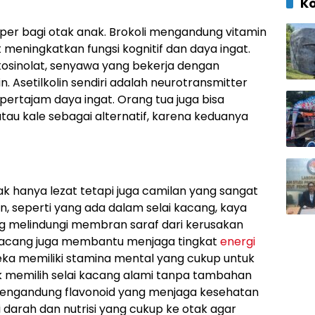
K
uper bagi otak anak. Brokoli mengandung vitamin
t meningkatkan fungsi kognitif dan daya ingat.
lukosinolat, senyawa yang bekerja dengan
 Asetilkolin sendiri adalah neurotransmitter
rtajam daya ingat. Orang tua juga bisa
 kale sebagai alternatif, karena keduanya
ak hanya lezat tetapi juga camilan yang sangat
n, seperti yang ada dalam selai kacang, kaya
ang melindungi membran saraf dari kerusakan
 kacang juga membantu menjaga tingkat
energi
eka memiliki stamina mental yang cukup untuk
k memilih selai kacang alami tanpa tambahan
 mengandung flavonoid yang menjaga kesehatan
darah dan nutrisi yang cukup ke otak agar