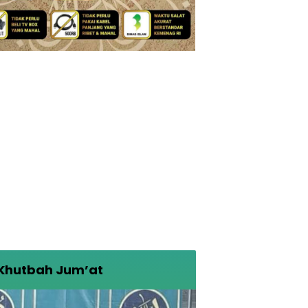
Khutbah Jum’at