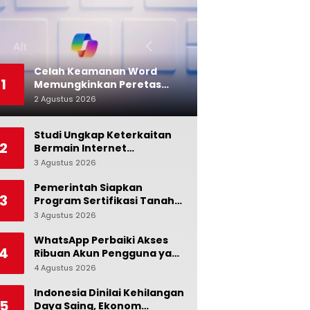
Celah Keamanan Word
1
Memungkinkan Peretas
Menyusup ke Microsoft
2 Agustus 2026
0
Copilot
Studi Ungkap Keterkaitan
2
Bermain Internet
Berlebihan dengan Stres
3 Agustus 2026
0
dan Suasana Hati
Pemerintah Siapkan
3
Program Sertifikasi Tanah
Gratis bagi Masyarakat
3 Agustus 2026
0
Berpenghasilan Rendah
WhatsApp Perbaiki Akses
4
Ribuan Akun Pengguna yang
Terblokir
4 Agustus 2026
0
Indonesia Dinilai Kehilangan
5
Daya Saing, Ekonom