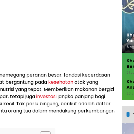
Khu
Ya
6 A
Kh
Ber
Seb
31 J
h memegang peranan besar, fondasi kecerdasan
gat bergantung pada
kesehatan
otak yang
Kh
An
 nutrisi yang tepat. Memberikan makanan bergizi
23 J
ar, tetapi juga
investasi
jangka panjang bagi
kecil. Tak perlu bingung, berikut adalah daftar
ntu orang tua dalam mendukung perkembangan