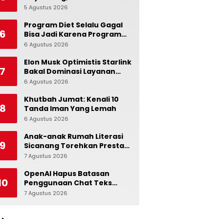
Ingatkan Pentingnya Jaga
5 Agustus 2026
0
Independensi Bank
Indonesia
Program Diet Selalu Gagal
6
Bisa Jadi Karena Program
Alami dalam Otak
6 Agustus 2026
0
Elon Musk Optimistis Starlink
7
Bakal Dominasi Layanan
Internet Global
6 Agustus 2026
0
Khutbah Jumat: Kenali 10
8
Tanda Iman Yang Lemah
6 Agustus 2026
0
Anak-anak Rumah Literasi
9
Sicanang Torehkan Prestasi
pada Peringatan Hari Anak
7 Agustus 2026
0
Nasional di Kecamatan
Medan Belawan
OpenAI Hapus Batasan
10
Penggunaan Chat Teks
untuk Akun Gratis ChatGPT
7 Agustus 2026
0