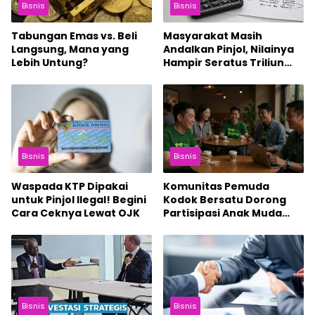
Bisnis
Bisnis
Tabungan Emas vs. Beli
Masyarakat Masih
Langsung, Mana yang
Andalkan Pinjol, Nilainya
Lebih Untung?
Hampir Seratus Triliun
Rupiah
Bisnis
Bisnis
Waspada KTP Dipakai
Komunitas Pemuda
untuk Pinjol Ilegal! Begini
Kodok Bersatu Dorong
Cara Ceknya Lewat OJK
Partisipasi Anak Muda
dalam Ekosistem Kripto
Bisnis
Bisnis