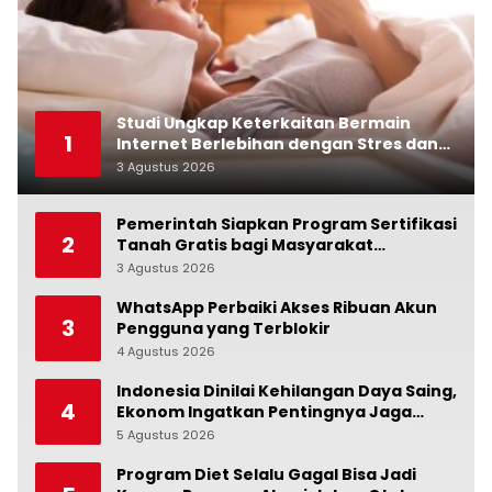
Studi Ungkap Keterkaitan Bermain
1
Internet Berlebihan dengan Stres dan
Suasana Hati
3 Agustus 2026
0
Pemerintah Siapkan Program Sertifikasi
2
Tanah Gratis bagi Masyarakat
Berpenghasilan Rendah
3 Agustus 2026
0
WhatsApp Perbaiki Akses Ribuan Akun
3
Pengguna yang Terblokir
4 Agustus 2026
0
Indonesia Dinilai Kehilangan Daya Saing,
4
Ekonom Ingatkan Pentingnya Jaga
Independensi Bank Indonesia
5 Agustus 2026
0
Program Diet Selalu Gagal Bisa Jadi