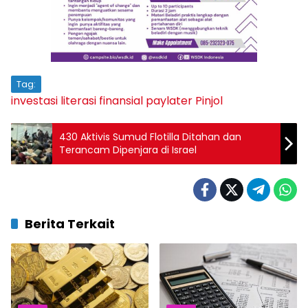
Tag:
investasi
literasi finansial
paylater
Pinjol
430 Aktivis Sumud Flotilla Ditahan dan
Terancam Dipenjara di Israel
Berita Terkait