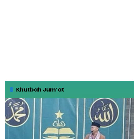
Khutbah Jum’at