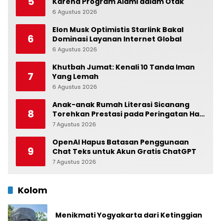
5
Karena Program Alami dalam Otak
6 Agustus 2026
0
Elon Musk Optimistis Starlink Bakal
6
Dominasi Layanan Internet Global
6 Agustus 2026
0
Khutbah Jumat: Kenali 10 Tanda Iman
7
Yang Lemah
6 Agustus 2026
0
Anak-anak Rumah Literasi Sicanang
8
Torehkan Prestasi pada Peringatan Hari
Anak Nasional di Kecamatan Medan
7 Agustus 2026
0
Belawan
OpenAI Hapus Batasan Penggunaan
9
Chat Teks untuk Akun Gratis ChatGPT
7 Agustus 2026
0
Kolom
Menikmati Yogyakarta dari Ketinggian