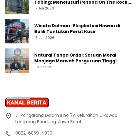
Tebing: Menelusuri Pesona On The Rock
Jogja yang Sedang Naik Daun
17 Juli 2026
Wisata Delman : Eksploitasi Hewan di
Balik Tuntutan Perut Kusir
15 Juli 2026
Natural Tanpa Ordal: Seruan Moral
Menjaga Marwah Perguruan Tinggi
1 Juli 2026
Jl. Pangarang Dalam II no 7A Kelurahan Cikawao,
Lengkong Bandung, Jawa Barat.
0822-6059-4930