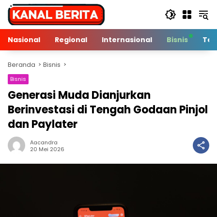
Langsung
ke
konten
Nasional
Regional
Internasional
Bisnis
Tek
Beranda
Bisnis
Bisnis
Generasi Muda Dianjurkan
Berinvestasi di Tengah Godaan Pinjol
dan Paylater
Aacandra
2 Min Baca
20 Mei 2026