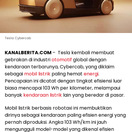
Tesla Cybercab
KANALBERITA.COM
– Tesla kembali membuat
gebrakan di industri
otomotif
global dengan
kendaraan terbarunya, Cybercab, yang diklaim
sebagai
mobil listrik
paling hemat
energi
.
Pencapaian ini dicatat dengan tingkat efisiensi luar
biasa mencapai 103 Wh per kilometer, melampaui
banyak
kendaraan listrik
lain yang beredar di pasar.
Mobil listrik berbasis robotaxi ini membuktikan
dirinya sebagai kendaraan paling efisien energi yang
pernah diproduksi. Angka 103 Wh/km ini jauh
mengungguli model-model yang dikenal efisien