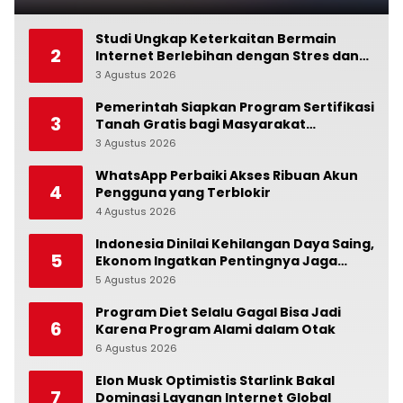
Studi Ungkap Keterkaitan Bermain
2
Internet Berlebihan dengan Stres dan
Suasana Hati
3 Agustus 2026
0
Pemerintah Siapkan Program Sertifikasi
3
Tanah Gratis bagi Masyarakat
Berpenghasilan Rendah
3 Agustus 2026
0
WhatsApp Perbaiki Akses Ribuan Akun
4
Pengguna yang Terblokir
4 Agustus 2026
0
Indonesia Dinilai Kehilangan Daya Saing,
5
Ekonom Ingatkan Pentingnya Jaga
Independensi Bank Indonesia
5 Agustus 2026
0
Program Diet Selalu Gagal Bisa Jadi
6
Karena Program Alami dalam Otak
6 Agustus 2026
0
Elon Musk Optimistis Starlink Bakal
7
Dominasi Layanan Internet Global