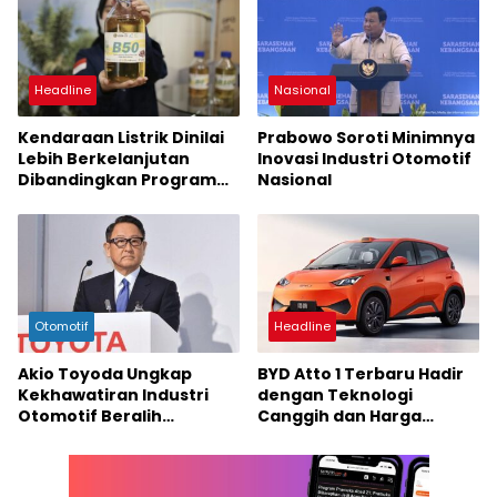
Headline
Nasional
Kendaraan Listrik Dinilai
Prabowo Soroti Minimnya
Lebih Berkelanjutan
Inovasi Industri Otomotif
Dibandingkan Program
Nasional
Biodiesel B50
Otomotif
Headline
Akio Toyoda Ungkap
BYD Atto 1 Terbaru Hadir
Kekhawatiran Industri
dengan Teknologi
Otomotif Beralih
Canggih dan Harga
Sepenuhnya ke Mobil
Terjangkau
Listrik