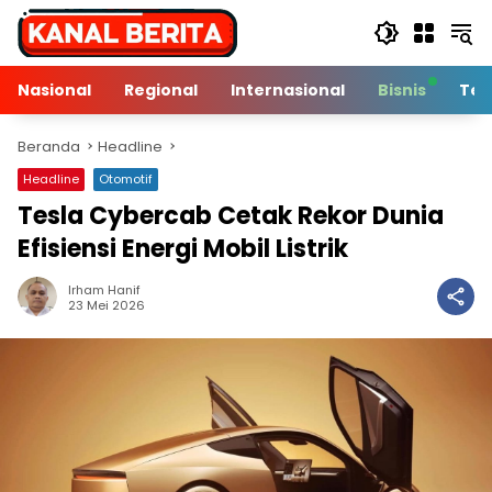
Langsung
ke
konten
Nasional
Regional
Internasional
Bisnis
Tek
Beranda
Headline
Headline
Otomotif
Tesla Cybercab Cetak Rekor Dunia
Efisiensi Energi Mobil Listrik
Irham Hanif
2 Min Baca
23 Mei 2026