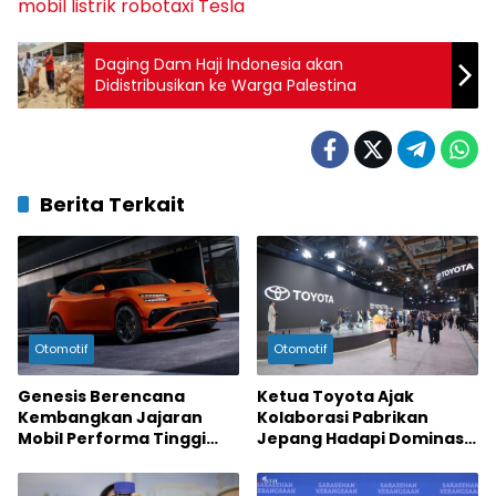
mobil listrik
robotaxi
Tesla
Daging Dam Haji Indonesia akan
Didistribusikan ke Warga Palestina
Berita Terkait
Otomotif
Otomotif
Genesis Berencana
Ketua Toyota Ajak
Kembangkan Jajaran
Kolaborasi Pabrikan
Mobil Performa Tinggi
Jepang Hadapi Dominasi
untuk Bersaing di Pasar
China
Premium