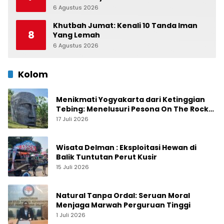
6 Agustus 2026
0
Khutbah Jumat: Kenali 10 Tanda Iman
8
Yang Lemah
6 Agustus 2026
0
Kolom
Menikmati Yogyakarta dari Ketinggian
Tebing: Menelusuri Pesona On The Rock
Jogja yang Sedang Naik Daun
17 Juli 2026
Wisata Delman : Eksploitasi Hewan di
Balik Tuntutan Perut Kusir
15 Juli 2026
Natural Tanpa Ordal: Seruan Moral
Menjaga Marwah Perguruan Tinggi
1 Juli 2026