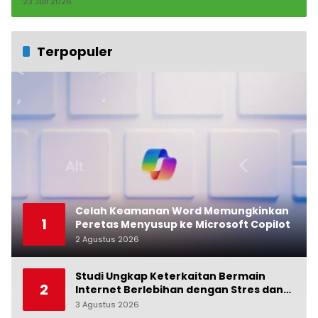
23 Juli 2026
Terpopuler
Celah Keamanan Word Memungkinkan
1
Peretas Menyusup ke Microsoft Copilot
2 Agustus 2026
0
Studi Ungkap Keterkaitan Bermain
2
Internet Berlebihan dengan Stres dan
Suasana Hati
3 Agustus 2026
0