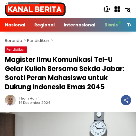
Langsung
ke
konten
Nasional
Regional
Internasional
Bisnis
Tek
Beranda
Pendidikan
Pendidikan
Magister Ilmu Komunikasi Tel-U
Gelar Kuliah Bersama Sekda Jabar:
Soroti Peran Mahasiswa untuk
Dukung Indonesia Emas 2045
Irham Hanif
3 Min Baca
14 Desember 2024