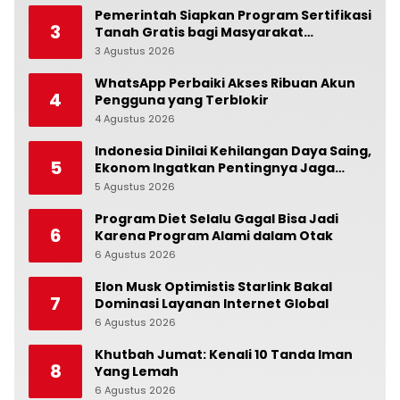
Pemerintah Siapkan Program Sertifikasi
3
Tanah Gratis bagi Masyarakat
Berpenghasilan Rendah
3 Agustus 2026
0
WhatsApp Perbaiki Akses Ribuan Akun
4
Pengguna yang Terblokir
4 Agustus 2026
0
Indonesia Dinilai Kehilangan Daya Saing,
5
Ekonom Ingatkan Pentingnya Jaga
Independensi Bank Indonesia
5 Agustus 2026
0
Program Diet Selalu Gagal Bisa Jadi
6
Karena Program Alami dalam Otak
6 Agustus 2026
0
Elon Musk Optimistis Starlink Bakal
7
Dominasi Layanan Internet Global
6 Agustus 2026
0
Khutbah Jumat: Kenali 10 Tanda Iman
8
Yang Lemah
6 Agustus 2026
0