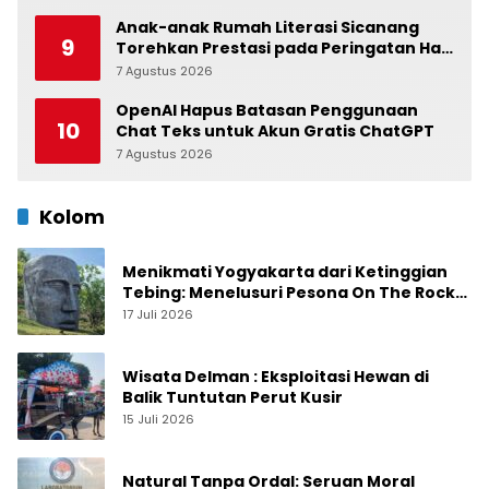
Anak-anak Rumah Literasi Sicanang
9
Torehkan Prestasi pada Peringatan Hari
Anak Nasional di Kecamatan Medan
7 Agustus 2026
0
Belawan
OpenAI Hapus Batasan Penggunaan
10
Chat Teks untuk Akun Gratis ChatGPT
7 Agustus 2026
0
Kolom
Menikmati Yogyakarta dari Ketinggian
Tebing: Menelusuri Pesona On The Rock
Jogja yang Sedang Naik Daun
17 Juli 2026
Wisata Delman : Eksploitasi Hewan di
Balik Tuntutan Perut Kusir
15 Juli 2026
Natural Tanpa Ordal: Seruan Moral