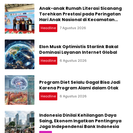
Anak-anak Rumah Literasi Sicanang
Torehkan Prestasi pada Peringatan
Hari Anak Nasional di Kecamatan
Medan Belawan
Headline
7 Agustus 2026
Elon Musk Optimistis Starlink Bakal
Dominasi Layanan Internet Global
Headline
6 Agustus 2026
Program Diet Selalu Gagal Bisa Jadi
Karena Program Alami dalam Otak
Headline
6 Agustus 2026
Indonesia Dinilai Kehilangan Daya
Saing, Ekonom Ingatkan Pentingnya
Jaga Independensi Bank Indonesia