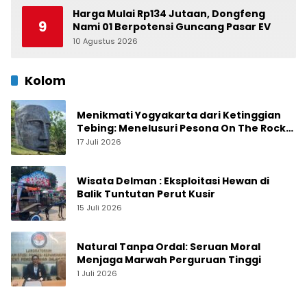
Harga Mulai Rp134 Jutaan, Dongfeng
9
Nami 01 Berpotensi Guncang Pasar EV
10 Agustus 2026
0
Kolom
Menikmati Yogyakarta dari Ketinggian
Tebing: Menelusuri Pesona On The Rock
Jogja yang Sedang Naik Daun
17 Juli 2026
Wisata Delman : Eksploitasi Hewan di
Balik Tuntutan Perut Kusir
15 Juli 2026
Natural Tanpa Ordal: Seruan Moral
Menjaga Marwah Perguruan Tinggi
1 Juli 2026