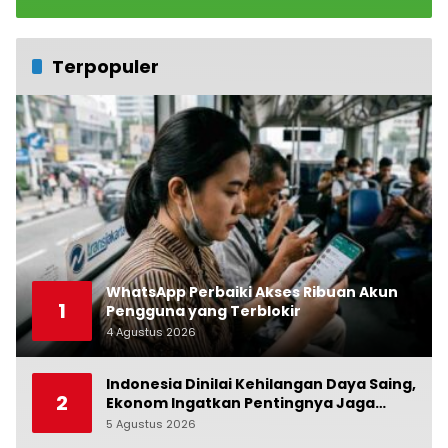
Terpopuler
WhatsApp Perbaiki Akses Ribuan Akun
1
Pengguna yang Terblokir
4 Agustus 2026
0
Indonesia Dinilai Kehilangan Daya Saing,
2
Ekonom Ingatkan Pentingnya Jaga
Independensi Bank Indonesia
5 Agustus 2026
0