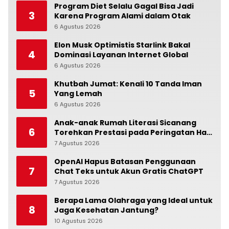
Program Diet Selalu Gagal Bisa Jadi
3
Karena Program Alami dalam Otak
6 Agustus 2026
0
Elon Musk Optimistis Starlink Bakal
4
Dominasi Layanan Internet Global
6 Agustus 2026
0
Khutbah Jumat: Kenali 10 Tanda Iman
5
Yang Lemah
6 Agustus 2026
0
Anak-anak Rumah Literasi Sicanang
6
Torehkan Prestasi pada Peringatan Hari
Anak Nasional di Kecamatan Medan
7 Agustus 2026
0
Belawan
OpenAI Hapus Batasan Penggunaan
7
Chat Teks untuk Akun Gratis ChatGPT
7 Agustus 2026
0
Berapa Lama Olahraga yang Ideal untuk
8
Jaga Kesehatan Jantung?
10 Agustus 2026
0