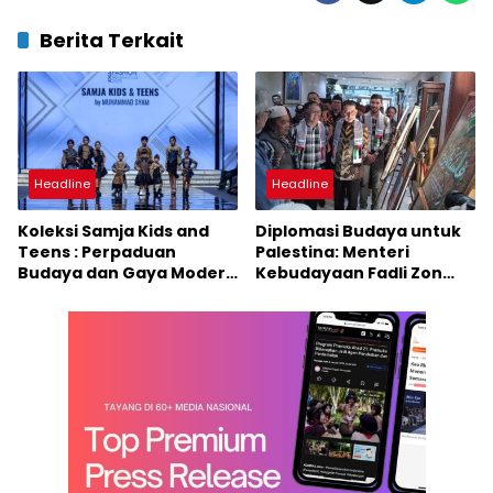
Berita Terkait
Headline
Headline
Koleksi Samja Kids and
Diplomasi Budaya untuk
Teens : Perpaduan
Palestina: Menteri
Budaya dan Gaya Modern
Kebudayaan Fadli Zon
di Jogja Fashion
Apresiasi Pameran
Rendezvous 2025
Lukisan Kemanusiaan di
Bandung