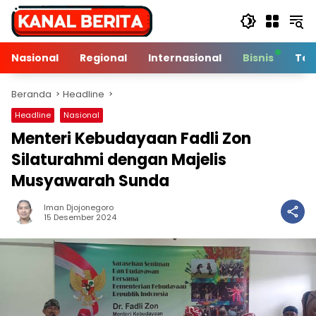
Langsung
ke
konten
Nasional
Regional
Internasional
Bisnis
Tek
Beranda
Headline
Headline
Nasional
Menteri Kebudayaan Fadli Zon
Silaturahmi dengan Majelis
Musyawarah Sunda
Iman Djojonegoro
3 Min Baca
15 Desember 2024