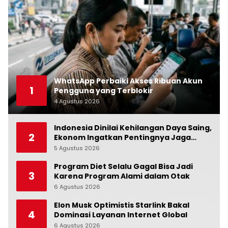
WhatsApp Perbaiki Akses Ribuan Akun
1
Pengguna yang Terblokir
4 Agustus 2026
0
Indonesia Dinilai Kehilangan Daya Saing,
2
Ekonom Ingatkan Pentingnya Jaga
Independensi Bank Indonesia
5 Agustus 2026
0
Program Diet Selalu Gagal Bisa Jadi
3
Karena Program Alami dalam Otak
6 Agustus 2026
0
Elon Musk Optimistis Starlink Bakal
4
Dominasi Layanan Internet Global
6 Agustus 2026
0