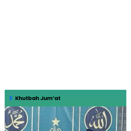
Khutbah Jum’at