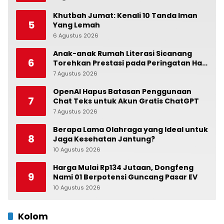
Khutbah Jumat: Kenali 10 Tanda Iman
5
Yang Lemah
6 Agustus 2026
0
Anak-anak Rumah Literasi Sicanang
6
Torehkan Prestasi pada Peringatan Hari
Anak Nasional di Kecamatan Medan
7 Agustus 2026
0
Belawan
OpenAI Hapus Batasan Penggunaan
7
Chat Teks untuk Akun Gratis ChatGPT
7 Agustus 2026
0
Berapa Lama Olahraga yang Ideal untuk
8
Jaga Kesehatan Jantung?
10 Agustus 2026
0
Harga Mulai Rp134 Jutaan, Dongfeng
9
Nami 01 Berpotensi Guncang Pasar EV
10 Agustus 2026
0
Kolom