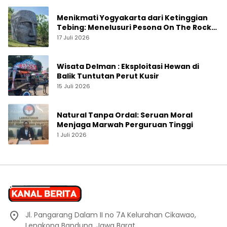
Menikmati Yogyakarta dari Ketinggian
Tebing: Menelusuri Pesona On The Rock
Jogja yang Sedang Naik Daun
17 Juli 2026
Wisata Delman : Eksploitasi Hewan di
Balik Tuntutan Perut Kusir
15 Juli 2026
Natural Tanpa Ordal: Seruan Moral
Menjaga Marwah Perguruan Tinggi
1 Juli 2026
Jl. Pangarang Dalam II no 7A Kelurahan Cikawao,
Lengkong Bandung, Jawa Barat.