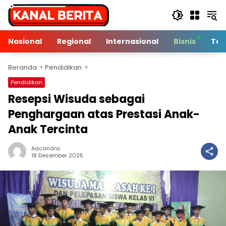
Langsung
ke
konten
Nasional
Regional
Internasional
Bisnis
Tek
Beranda
Pendidikan
Pendidikan
Resepsi Wisuda sebagai
Penghargaan atas Prestasi Anak-
Anak Tercinta
Aacandra
3 Min Baca
18 Desember 2025