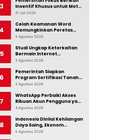
Tidak Cukup!
Pemerintah Fokus Berikan
3
Insentif Khusus untuk Motor
dan Mobil Nasional
31 Juli 2026
0
Celah Keamanan Word
4
Memungkinkan Peretas
Menyusup ke Microsoft
2 Agustus 2026
0
Copilot
Studi Ungkap Keterkaitan
5
Bermain Internet
Berlebihan dengan Stres
3 Agustus 2026
0
dan Suasana Hati
Pemerintah Siapkan
6
Program Sertifikasi Tanah
Gratis bagi Masyarakat
3 Agustus 2026
0
Berpenghasilan Rendah
WhatsApp Perbaiki Akses
7
Ribuan Akun Pengguna yang
Terblokir
4 Agustus 2026
0
Indonesia Dinilai Kehilangan
8
Daya Saing, Ekonom
Ingatkan Pentingnya Jaga
5 Agustus 2026
0
Independensi Bank