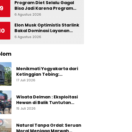
Indonesia
Program Diet Selalu Gagal
9
Bisa Jadi Karena Program
Alami dalam Otak
6 Agustus 2026
0
Elon Musk Optimistis Starlink
10
Bakal Dominasi Layanan
Internet Global
6 Agustus 2026
0
olom
Menikmati Yogyakarta dari
Ketinggian Tebing:
Menelusuri Pesona On The
17 Juli 2026
Rock Jogja yang Sedang Naik
Daun
Wisata Delman : Eksploitasi
Hewan di Balik Tuntutan
Perut Kusir
15 Juli 2026
Natural Tanpa Ordal: Seruan
Moral Menjaga Marwah