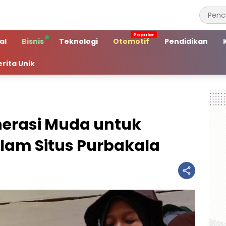
al
Bisnis
Teknologi
Otomotif
Pendidikan
erita Unik
nerasi Muda untuk
lam Situs Purbakala