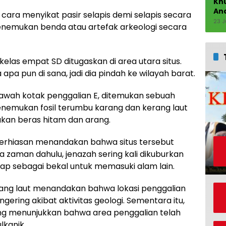
Kh
An
 cara menyikat pasir selapis demi selapis secara
23 J
nemukan benda atau artefak arkeologi secara
kelas empat SD ditugaskan di area utara situs.
a pun di sana, jadi dia pindah ke wilayah barat.
bawah kotak penggalian E, ditemukan sebuah
enemukan fosil terumbu karang dan kerang laut
ukan beras hitam dan arang.
rhiasan menandakan bahwa situs tersebut
zaman dahulu, jenazah sering kali dikuburkan
ap sebagai bekal untuk memasuki alam lain.
ng laut menandakan bahwa lokasi penggalian
ring akibat aktivitas geologi. Sementara itu,
ng menunjukkan bahwa area penggalian telah
lkanik.