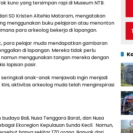
fak kuno yang tersimpan rapi di Museum NTB.
S dari SD Kristen Altehia Mataram, mengatakan
ang menggunakan buku pelajaran atau menonton
imana para arkeolog bekerja di lapangan.
ut, para pelajar muda mendapatkan gambaran
nggalian di lapangan. Mereka tidak perlu
K
, namun menggunakan tangan mereka dengan
s lapisan pasir.
, seringkali anak-anak menjawab ingin menjadi
t. Kini, aktivitas arkeolog muda telah menginspirasi
 budaya Bali, Nusa Tenggara Barat, dan Nusa
sebagai Ekoregion Kepulauan Sunda Kecil. Namun,
 tersebut hanya sekitar 170 orang. Banyak dari