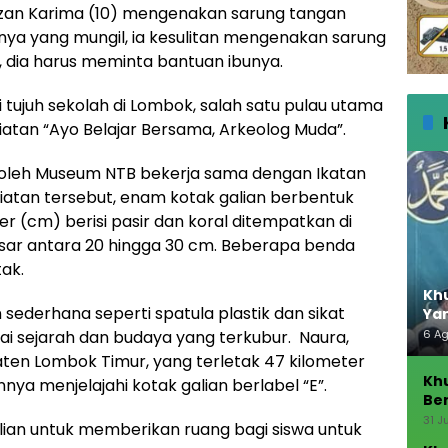
zan Karima (10) mengenakan sarung tangan
rinya yang mungil, ia kesulitan mengenakan sarung
 dia harus meminta bantuan ibunya.
 tujuh sekolah di Lombok, salah satu pulau utama
iatan “Ayo Belajar Bersama, Arkeolog Muda”.
 oleh Museum NTB bekerja sama dengan Ikatan
giatan tersebut, enam kotak galian berbentuk
r (cm) berisi pasir dan koral ditempatkan di
isar antara 20 hingga 30 cm. Beberapa benda
tak.
Khu
 sederhana seperti spatula plastik dan sikat
Ya
i sejarah dan budaya yang terkubur. Naura,
6 A
ten Lombok Timur, yang terletak 47 kilometer
Kh
nya menjelajahi kotak galian berlabel “E”.
Ber
Seb
31 J
lian untuk memberikan ruang bagi siswa untuk