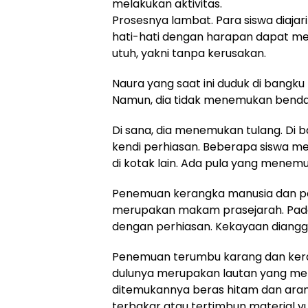
melakukan aktivitas.
Prosesnya lambat. Para siswa diajari
hati-hati dengan harapan dapat me
utuh, yakni tanpa kerusakan.
Naura yang saat ini duduk di bangku 
Namun, dia tidak menemukan benda ap
Di sana, dia menemukan tulang. Di 
kendi perhiasan. Beberapa siswa m
di kotak lain. Ada pula yang menem
Penemuan kerangka manusia dan pe
merupakan makam prasejarah. Pada 
dengan perhiasan. Kekayaan diangg
Penemuan terumbu karang dan kera
dulunya merupakan lautan yang menge
ditemukannya beras hitam dan ara
terbakar atau tertimbun material vu