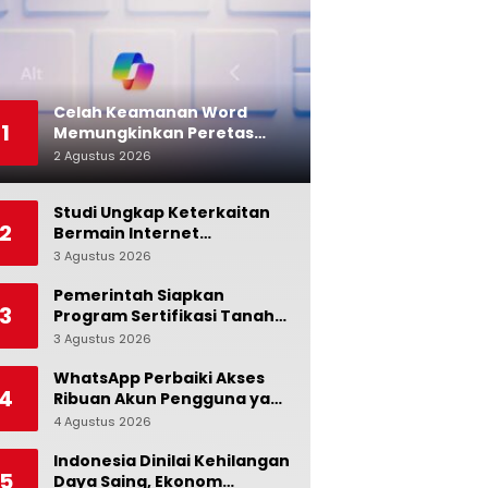
Celah Keamanan Word
1
Memungkinkan Peretas
Menyusup ke Microsoft
2 Agustus 2026
0
Copilot
Studi Ungkap Keterkaitan
2
Bermain Internet
Berlebihan dengan Stres
3 Agustus 2026
0
dan Suasana Hati
Pemerintah Siapkan
3
Program Sertifikasi Tanah
Gratis bagi Masyarakat
3 Agustus 2026
0
Berpenghasilan Rendah
WhatsApp Perbaiki Akses
4
Ribuan Akun Pengguna yang
Terblokir
4 Agustus 2026
0
Indonesia Dinilai Kehilangan
5
Daya Saing, Ekonom