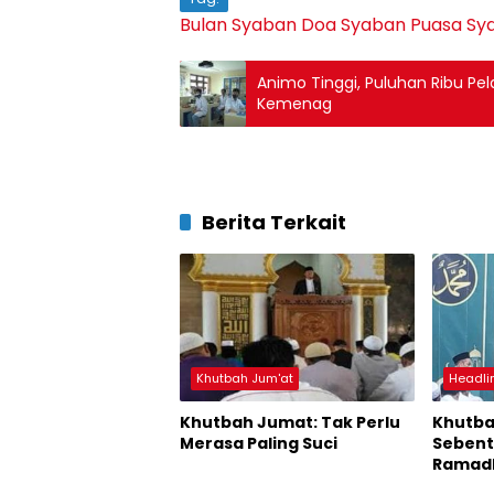
Bulan Syaban
Doa Syaban
Puasa Sy
Animo Tinggi, Puluhan Ribu Pe
Kemenag
Berita Terkait
Khutbah Jum'at
Headli
Khutbah Jumat: Tak Perlu
Khutba
Merasa Paling Suci
Sebenta
Ramadh