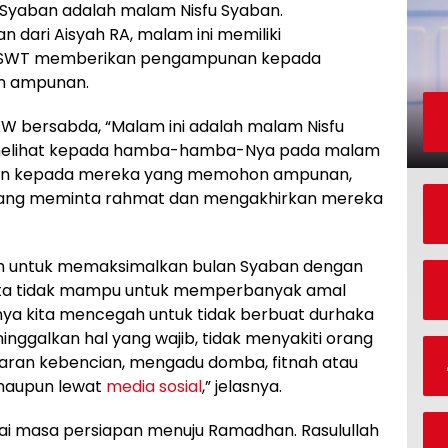
 Syaban adalah malam Nisfu Syaban.
n dari Aisyah RA, malam ini memiliki
ah SWT memberikan pengampunan kepada
 ampunan.
SAW bersabda, “Malam ini adalah malam Nisfu
 melihat kepada hamba-hamba-Nya pada malam
nan kepada mereka yang memohon ampunan,
ang meminta rahmat dan mengakhirkan mereka
lam untuk memaksimalkan bulan Syaban dengan
 kita tidak mampu untuk memperbanyak amal
nya kita mencegah untuk tidak berbuat durhaka
nggalkan hal yang wajib, tidak menyakiti orang
 ujaran kebencian, mengadu domba, fitnah atau
 maupun lewat
media sosial
,” jelasnya.
ai masa persiapan menuju Ramadhan. Rasulullah