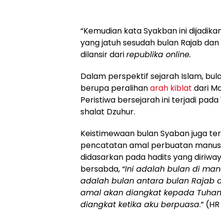
“Kemudian kata Syakban ini dijadika
yang jatuh sesudah bulan Rajab dan 
dilansir dari
republika online.
Dalam perspektif sejarah Islam, b
berupa peralihan
arah kiblat
dari Ma
Peristiwa bersejarah ini terjadi pad
shalat Dzuhur.
Keistimewaan bulan Syaban juga ter
pencatatan amal perbuatan manusia 
didasarkan pada hadits yang diriwa
bersabda,
“Ini adalah bulan di ma
adalah bulan antara bulan Rajab 
amal akan diangkat kepada Tuhan
diangkat ketika aku berpuasa
.” (H