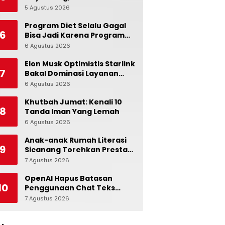
Ingatkan Pentingnya Jaga
5 Agustus 2026
0
Independensi Bank
Indonesia
Program Diet Selalu Gagal
6
Bisa Jadi Karena Program
Alami dalam Otak
6 Agustus 2026
0
Elon Musk Optimistis Starlink
7
Bakal Dominasi Layanan
Internet Global
6 Agustus 2026
0
Khutbah Jumat: Kenali 10
8
Tanda Iman Yang Lemah
6 Agustus 2026
0
Anak-anak Rumah Literasi
9
Sicanang Torehkan Prestasi
pada Peringatan Hari Anak
7 Agustus 2026
0
Nasional di Kecamatan
Medan Belawan
OpenAI Hapus Batasan
10
Penggunaan Chat Teks
untuk Akun Gratis ChatGPT
7 Agustus 2026
0