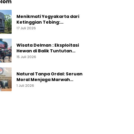
olom
Menikmati Yogyakarta dari
Ketinggian Tebing:
Menelusuri Pesona On The
17 Juli 2026
Rock Jogja yang Sedang Naik
Daun
Wisata Delman : Eksploitasi
Hewan di Balik Tuntutan
Perut Kusir
15 Juli 2026
Natural Tanpa Ordal: Seruan
Moral Menjaga Marwah
Perguruan Tinggi
1 Juli 2026