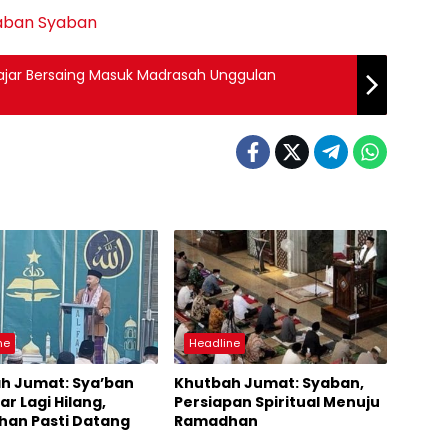
aban
Syaban
lajar Bersaing Masuk Madrasah Unggulan
ne
Headline
h Jumat: Sya’ban
Khutbah Jumat: Syaban,
r Lagi Hilang,
Persiapan Spiritual Menuju
an Pasti Datang
Ramadhan