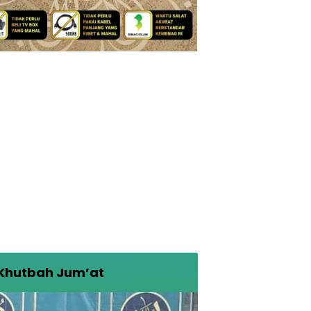
Khutbah Jum’at