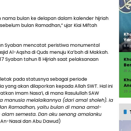
n nama bulan ke delapan dalam kalender hijriah
sebelum bulan Ramadhan,” ujar Kiai Miftah
Khu
Ya
ulan Syaban mencatat peristiwa monumental
6 A
sjid Al-Aqsha di Quds menuju Ka’bah di Makkah.
a 17 Syaban tahun 8 Hijriah saat pelaksanaan
Kh
Ber
Seb
31 J
letak pada statusnya sebagai periode
Kh
An
yang akan dilaporkan kepada Allah SWT. Hal ini
23 J
yatkan Imam Nasa’i, di mana Rasulullah SAW
na manusia melalaikannya (dari amal sholeh). Ia
dan Ramadhan, yaitu bulan di mana amal-
 alam semesta. Dan aku senang amalanku
R An-Nasai dan Abu Dawud)