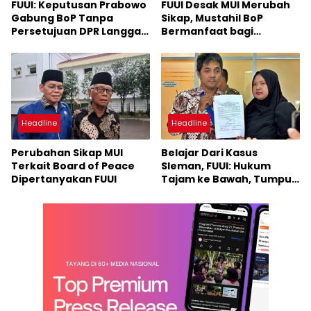
FUUI: Keputusan Prabowo
FUUI Desak MUI Merubah
Gabung BoP Tanpa
Sikap, Mustahil BoP
Persetujuan DPR Langgar
Bermanfaat bagi
Kedaulatan Rakyat
Palestina
Headline
Headline
Perubahan Sikap MUI
Belajar Dari Kasus
Terkait Board of Peace
Sleman, FUUI: Hukum
Dipertanyakan FUUI
Tajam ke Bawah, Tumpul
ke Atas Warisan Jahiliah
yang Harus Diakhiri