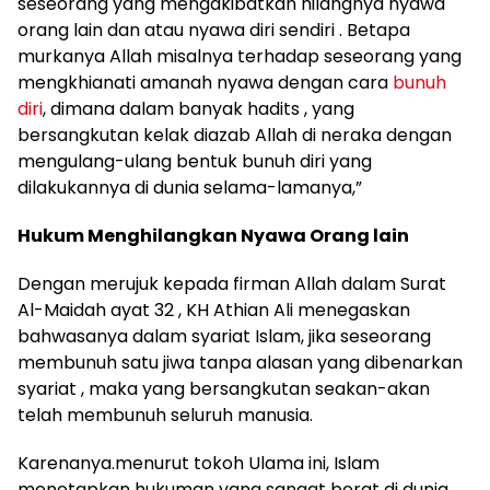
seseorang yang mengakibatkan hilangnya nyawa
orang lain dan atau nyawa diri sendiri . Betapa
murkanya Allah misalnya terhadap seseorang yang
mengkhianati amanah nyawa dengan cara
bunuh
diri
, dimana dalam banyak hadits , yang
bersangkutan kelak diazab Allah di neraka dengan
mengulang-ulang bentuk bunuh diri yang
dilakukannya di dunia selama-lamanya,”
Hukum Menghilangkan Nyawa Orang lain
Dengan merujuk kepada firman Allah dalam Surat
Al-Maidah ayat 32 , KH Athian Ali menegaskan
bahwasanya dalam syariat Islam, jika seseorang
membunuh satu jiwa tanpa alasan yang dibenarkan
syariat , maka yang bersangkutan seakan-akan
telah membunuh seluruh manusia.
Karenanya.menurut tokoh Ulama ini, Islam
menetapkan hukuman yang sangat berat di dunia