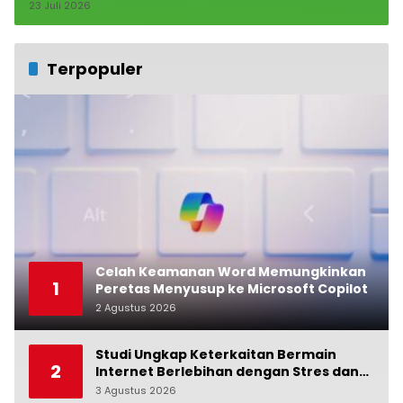
23 Juli 2026
Terpopuler
Celah Keamanan Word Memungkinkan
1
Peretas Menyusup ke Microsoft Copilot
2 Agustus 2026
0
Studi Ungkap Keterkaitan Bermain
2
Internet Berlebihan dengan Stres dan
Suasana Hati
3 Agustus 2026
0