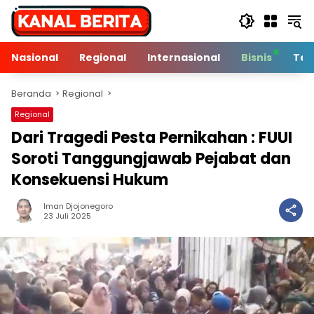
Langsung
ke
konten
Nasional
Regional
Internasional
Bisnis
Tek
Beranda
Regional
Regional
Dari Tragedi Pesta Pernikahan : FUUI
Soroti Tanggungjawab Pejabat dan
Konsekuensi Hukum
Iman Djojonegoro
4 Min Baca
23 Juli 2025