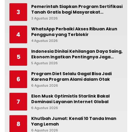
Pemerintah Siapkan Program Sertifikasi
3
Tanah Gratis bagi Masyarakat
Berpenghasilan Rendah
3 Agustus 2026
0
WhatsApp Perbaiki Akses Ribuan Akun
4
Pengguna yang Terblokir
4 Agustus 2026
0
Indonesia Dinilai Kehilangan Daya Saing,
5
Ekonom Ingatkan Pentingnya Jaga
Independensi Bank Indonesia
5 Agustus 2026
0
Program Diet Selalu Gagal Bisa Jadi
6
Karena Program Alami dalam Otak
6 Agustus 2026
0
Elon Musk Optimistis Starlink Bakal
7
Dominasi Layanan Internet Global
6 Agustus 2026
0
Khutbah Jumat: Kenali 10 Tanda Iman
8
Yang Lemah
6 Agustus 2026
0