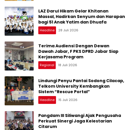
LAZ Darul Hikam Gelar Khitanan
Massal, Hadirkan Senyum dan Harapan
bagi 51 Anak Yatim dan Dhuafa
Headline
28 Juli 2026
Terima Audiensi Dengan Dewan
Dawah Jabar, F PKS DPRD Jabar Siap
Kerjasama Program
Regional
18 Juli 2026
Lindungi Penyu Pantai Sodong Cilacap,
Telkom University Kembangkan
Sistem “Rescue Portal”
Headline
15 Juli 2026
Pangdam III Siliwangi Ajak Pengusaha
Perkuat Sinergi Jaga Kelestarian
Citarum