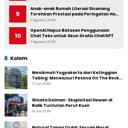
Anak-anak Rumah Literasi Sicanang
9
Torehkan Prestasi pada Peringatan Hari
Anak Nasional di Kecamatan Medan
7 Agustus 2026
0
Belawan
OpenAI Hapus Batasan Penggunaan
10
Chat Teks untuk Akun Gratis ChatGPT
7 Agustus 2026
0
Kolom
Menikmati Yogyakarta dari Ketinggian
Tebing: Menelusuri Pesona On The Rock
Jogja yang Sedang Naik Daun
17 Juli 2026
Wisata Delman : Eksploitasi Hewan di
Balik Tuntutan Perut Kusir
15 Juli 2026
Natural Tanpa Ordal: Seruan Moral