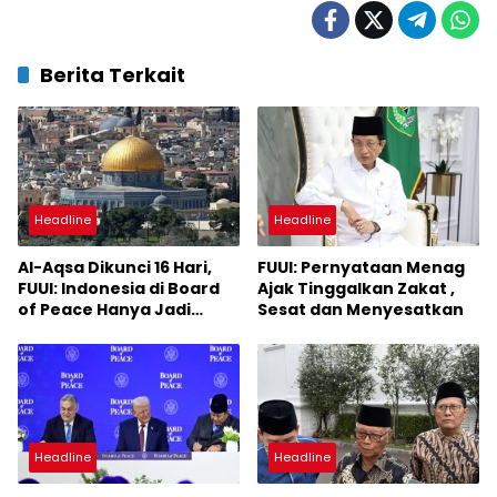
Berita Terkait
Headline
Headline
Al-Aqsa Dikunci 16 Hari,
FUUI: Pernyataan Menag
FUUI: Indonesia di Board
Ajak Tinggalkan Zakat ,
of Peace Hanya Jadi
Sesat dan Menyesatkan
Pelayan Ambisi Trump
dan Israel
Headline
Headline