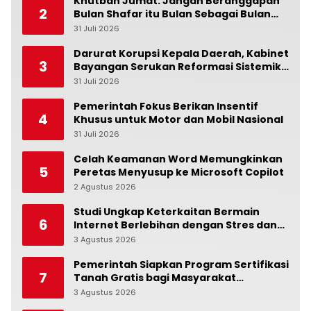
Khutbah Jumat: Jangan Beranggapan
2
Bulan Shafar itu Bulan Sebagai Bulan
Kesialan
31 Juli 2026
0
Darurat Korupsi Kepala Daerah, Kabinet
3
Bayangan Serukan Reformasi Sistemik:
Penindakan Saja Tidak Cukup!
31 Juli 2026
0
Pemerintah Fokus Berikan Insentif
4
Khusus untuk Motor dan Mobil Nasional
31 Juli 2026
0
Celah Keamanan Word Memungkinkan
5
Peretas Menyusup ke Microsoft Copilot
2 Agustus 2026
0
Studi Ungkap Keterkaitan Bermain
6
Internet Berlebihan dengan Stres dan
Suasana Hati
3 Agustus 2026
0
Pemerintah Siapkan Program Sertifikasi
7
Tanah Gratis bagi Masyarakat
Berpenghasilan Rendah
3 Agustus 2026
0