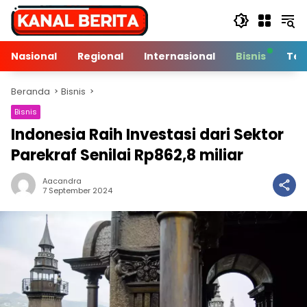
Langsung
ke
konten
Nasional
Regional
Internasional
Bisnis
Tek
Beranda
Bisnis
Bisnis
Indonesia Raih Investasi dari Sektor
Parekraf Senilai Rp862,8 miliar
Aacandra
2 Min Baca
7 September 2024