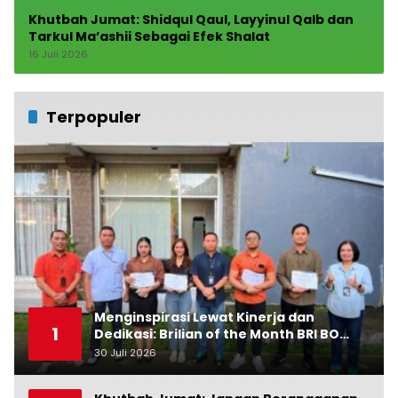
Khutbah Jumat: Shidqul Qaul, Layyinul Qalb dan
Tarkul Ma’ashii Sebagai Efek Shalat
16 Juli 2026
Terpopuler
Menginspirasi Lewat Kinerja dan
1
Dedikasi: Brilian of the Month BRI BO
Ubud Bulan Juni
30 Juli 2026
0