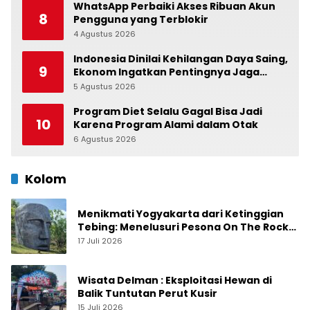
WhatsApp Perbaiki Akses Ribuan Akun
8
Pengguna yang Terblokir
4 Agustus 2026
0
Indonesia Dinilai Kehilangan Daya Saing,
9
Ekonom Ingatkan Pentingnya Jaga
Independensi Bank Indonesia
5 Agustus 2026
0
Program Diet Selalu Gagal Bisa Jadi
10
Karena Program Alami dalam Otak
6 Agustus 2026
0
Kolom
Menikmati Yogyakarta dari Ketinggian
Tebing: Menelusuri Pesona On The Rock
Jogja yang Sedang Naik Daun
17 Juli 2026
Wisata Delman : Eksploitasi Hewan di
Balik Tuntutan Perut Kusir
15 Juli 2026