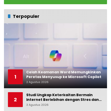
Terpopuler
Celah Keamanan Word Memungkinkan
1
Peretas Menyusup ke Microsoft Copilot
2 Agustus 2026
0
Studi Ungkap Keterkaitan Bermain
2
Internet Berlebihan dengan Stres dan
Suasana Hati
3 Agustus 2026
0