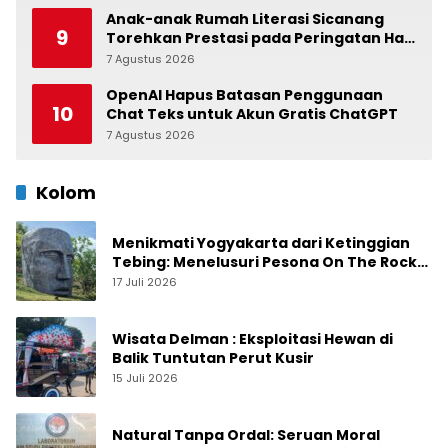
Anak-anak Rumah Literasi Sicanang
9
Torehkan Prestasi pada Peringatan Hari
Anak Nasional di Kecamatan Medan
7 Agustus 2026
0
Belawan
OpenAI Hapus Batasan Penggunaan
10
Chat Teks untuk Akun Gratis ChatGPT
7 Agustus 2026
0
Kolom
Menikmati Yogyakarta dari Ketinggian
Tebing: Menelusuri Pesona On The Rock
Jogja yang Sedang Naik Daun
17 Juli 2026
Wisata Delman : Eksploitasi Hewan di
Balik Tuntutan Perut Kusir
15 Juli 2026
Natural Tanpa Ordal: Seruan Moral