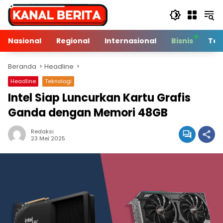
Langsung
ke
konten
Nasional
Regional
Internasional
Bisnis
Tek
Beranda
Headline
Headline
Teknologi
Intel Siap Luncurkan Kartu Grafis
Ganda dengan Memori 48GB
Redaksi
3 Min Baca
23 Mei 2025