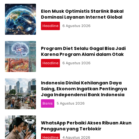
Elon Musk Optimistis Starlink Bakal
Dominasi Layanan Internet Global
Headline
6 Agustus 2026
Program Diet Selalu Gagal Bisa Jadi
Karena Program Alami dalam Otak
Headline
6 Agustus 2026
Indonesia Dinilai Kehilangan Daya
Saing, Ekonom Ingatkan Pentingnya
Jaga Independensi Bank Indonesia
Bisnis
5 Agustus 2026
WhatsApp Perbaiki Akses Ribuan Akun
Pengguna yang Terblokir
Headline
4 Agustus 2026