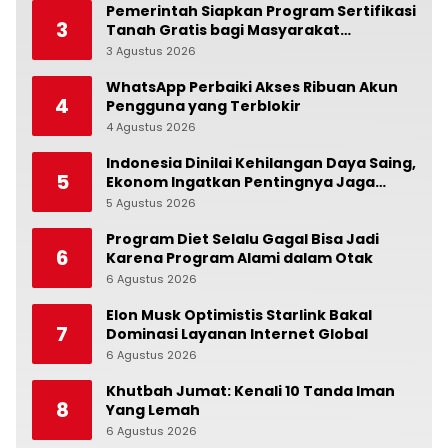
Pemerintah Siapkan Program Sertifikasi
3
Tanah Gratis bagi Masyarakat
Berpenghasilan Rendah
3 Agustus 2026
0
WhatsApp Perbaiki Akses Ribuan Akun
4
Pengguna yang Terblokir
4 Agustus 2026
0
Indonesia Dinilai Kehilangan Daya Saing,
5
Ekonom Ingatkan Pentingnya Jaga
Independensi Bank Indonesia
5 Agustus 2026
0
Program Diet Selalu Gagal Bisa Jadi
6
Karena Program Alami dalam Otak
6 Agustus 2026
0
Elon Musk Optimistis Starlink Bakal
7
Dominasi Layanan Internet Global
6 Agustus 2026
0
Khutbah Jumat: Kenali 10 Tanda Iman
8
Yang Lemah
6 Agustus 2026
0