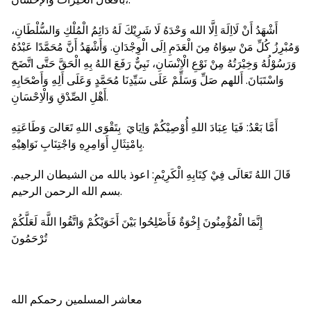
أَشْهَدُ أَنْ لَااِلَهَ اِلَّا الله وَحْدَهُ لَا شَرِيْكَ لَهُ دَائِمُ الْمُلْكِ وَالسُّلْطَانِ،
وَمُبْرِزُ كُلِّ مَنْ سِوَاهُ مِنَ الْعَدَمِ اِلَى الْوِجْدَانِ. وَأَشْهَدُ أَنَّ مُحَمَّدًا عَبْدُهُ
وَرَسُوْلُهُ وَخِيْرَتُهُ مِنْ نَوْعِ الْاِنْسَانِ، نَبِيٌّ رَفَعَ اللهُ بِهِ الْحَقَّ حَتَّى اتَّضَحَ
وَاسْتَبَانَ. أَللهم صَلِّ وَسَلِّمْ عَلَى سَيِّدِنَا مُحَمَّدٍ وَعَلَى أَلِهِ وَأَصْحَابِهِ
أَهْلِ الصِّدْقِ وَالْاِحْسَانِ.
أَمَّا بَعْدُ: فَيَا عِبَادَ اللهِ أُوْصِيْكُمْ وَاِيَايَ بِتَقْوَى اللهِ تَعَالىَ وَطَاعَتِهِ
بِامْتِثَالِ أَوَامِرِهِ وَاجْتِنَابِ نَوَاهِيْهِ.
قَالَ اللهُ تَعَالَى فِيْ كِتَابِهِ الْكَرِيْمِ: اعوذ بالله من الشيطان الرجيم.
بسم الله الرحمن الرحيم.
إِنَّمَا الْمُؤْمِنُونَ إِخْوَةٌ فَأَصْلِحُوا بَيْنَ أَخَوَيْكُمْ وَاتَّقُوا اللَّهَ لَعَلَّكُمْ
تُرْحَمُونَ
معاشر المسلمين رحمكم الله