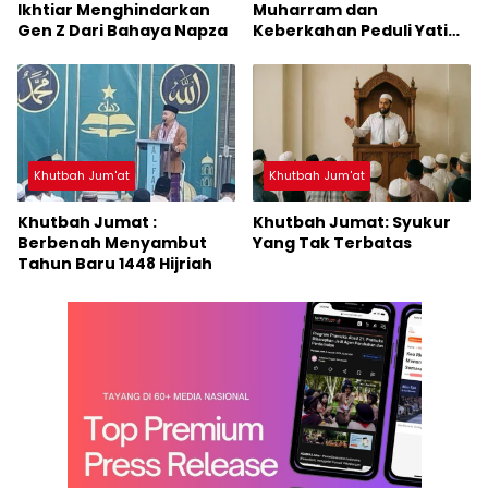
Ikhtiar Menghindarkan
Muharram dan
Gen Z Dari Bahaya Napza
Keberkahan Peduli Yatim
dan Dhu’afa
Khutbah Jum'at
Khutbah Jum'at
Khutbah Jumat :
Khutbah Jumat: Syukur
Berbenah Menyambut
Yang Tak Terbatas
Tahun Baru 1448 Hijriah