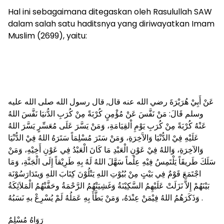
Hal ini sebagaimana ditegaskan oleh Rasulullah SAW
dalam salah satu haditsnya yang diriwayatkan Imam
Muslim (2699), yaitu:
عَنْ أَبِيْ هُرَيْرَةَ رضي الله عنه قال, قال رسول الله صلى الله عليه
وسلم قَالَ: مَنْ نَفَّسَ عَنْ مُؤْمِنٍ كُرْبَةً مِنْ كُرَبِ الدُّنيَا نَفَّسَ اللهُ
عَنْهُ كُرْبَةً مِنْ كُرَبِ يَوْمِ اْلقِيَامَةِ، وَمَنْ يَسَّرَ عَلَى مُعَسِّرٍ يَسَّرَ اللهُ
عَلَيْهِ فِيْ الدُّنْيَا وَالآَخِرَةِ، وَمَنْ سَتَرَ مُسْلِمَاً سَتَرَهُ اللهُ فِيْ الدُّنْيَا
وَالآخِرَةِ، وَاللهُ فِيْ عَوْنِ الْعَبْدِ مَا كَانَ الْعَبْدُ فِي عَوْنِ أَخِيْهِ، وَمَنْ
سَلَكَ طَريقَاً يَلْتَمِسُ فِيْهِ عِلْماً سَهَّلَ اللهُ لَهُ بِهِ طَرِيْقاً إِلَى الْجَنَّةِ، وَمَا
اجْتَمَعَ قَوْمٌ فِي بَيْتٍ مِنْ بُيُوْتِ اللهِ يَتْلُوْنَ كِتَابَ اللهِ وَيتَدَارَسُوْنَهَ
بَيْنَهُمْ إِلاَّ نَزَلَتْ عَلَيْهِمُ السَّكِيْنَةُ وَغَشِيَتْهُمُ الرَّحْمَةُ وحَفَّتْهُمُ الْمَلاَئِكَةُ
وَذَكَرَهُمُ اللهُ فِيْمَنْ عِنْدَهُ، وَمَنْ بَطَّأَ بِهِ عَمَلُهُ لَمْ يُسْرِعْ بهِ نَسَبُهُ .
رَوَاهُ مُسْلِمٌ