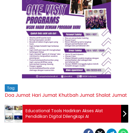
Tag:
Doa Jumat
Hari Jumat
Khutbah Jumat
Shalat Jumat
Educational Tools Hadirkan Akses Alat
Pendidikan Digital Dilengkapi AI