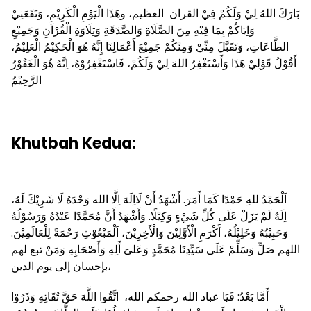
بَارَكَ اللهُ لِيْ وَلَكُمْ فِيْ القران العظيم، وهَذَا الْيَوْمِ الْكَرِيْمِ، وَنَفَعَنِيْ
وَاِيَاكُمْ بِمَا فِيْهِ مِنَ الصَّلَاةِ وَالصَّدَقَةِ وَتِلَاوَةِ الْقُرْاَنِ وَجَمِيْعِ
الطَّاعَاتِ، وَتَقَبَّلَ مِنِّيْ وَمِنْكُمْ جَمِيْعَ أَعْمَالِنَا إِنَّهُ هُوَ الْحَكِيْمُ الْعَلِيْمُ،
أَقُوْلُ قَوْلِيْ هَذَا وَأَسْتَغْفِرُ اللهَ لِيْ وَلَكُمْ، فَاسْتَغْفِرُوْهُ، اِنَّهُ هُوَ الْغَفُوْرُ
الرَّحِيْمُ
Khutbah Kedua:
اَلْحَمْدُ للهِ حَمْدًا كَمَا أَمَرَ. أَشْهَدُ أَنْ لَااِلَهَ اِلَّا الله وَحْدَهُ لَا شَرِيْكَ لَهُ،
اِلَهٌ لَمْ يَزَلْ عَلَى كُلِّ شَيْءٍ وَكِيْلًا. وَأَشْهَدُ أَنَّ مُحَمَّدًا عَبْدُهُ وَرَسُوْلُهُ
وَحَبِيْبُهُ وَخَلِيْلُهُ، أَكْرَمِ الْأَوَّلِيْنَ وَالْأَخِرِيْنَ، اَلْمَبْعُوْثِ رَحْمَةً لِلْعَالَمِيْنَ.
اللهم صَلِّ وَسَلِّمْ عَلَى سَيِّدِنَا مُحَمَّدٍ وَعَلىَ أَلِهِ وَأَصْحَابِهِ وَمَنْ تبع لهم
بإحسان إلى يوم الدين،
أَمَّا بَعْدُ: فَيَا عباد الله رحمكم الله، اتَّقُوا اللَّهَ حَقَّ تُقَاتِهِ وَذَرُوْا