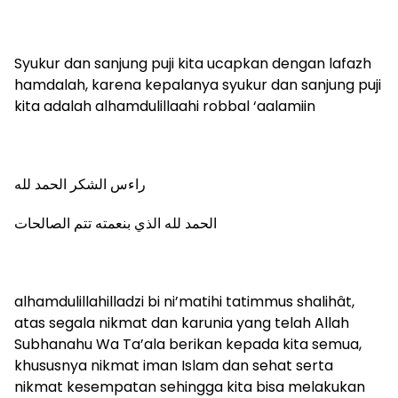
Syukur dan sanjung puji kita ucapkan dengan lafazh
hamdalah, karena kepalanya syukur dan sanjung puji
kita adalah alhamdulillaahi robbal ‘aalamiin
راءس الشكر الحمد لله
الحمد لله الذي بنعمته تتم الصالحات
alhamdulillahilladzi bi ni’matihi tatimmus shalihât,
atas segala nikmat dan karunia yang telah Allah
Subhanahu Wa Ta’ala berikan kepada kita semua,
khususnya nikmat iman Islam dan sehat serta
nikmat kesempatan sehingga kita bisa melakukan