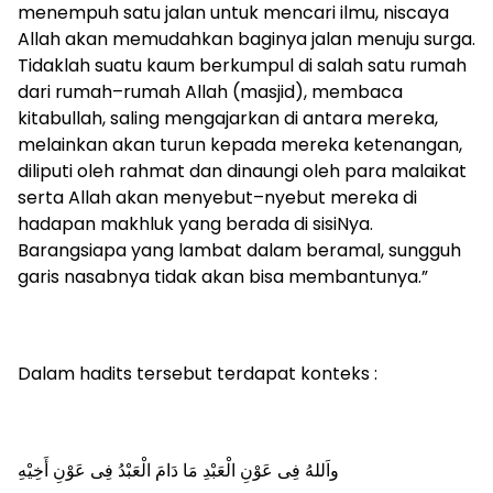
menempuh satu jalan untuk mencari ilmu, niscaya
Allah akan memudahkan baginya jalan menuju surga.
Tidaklah suatu kaum berkumpul di salah satu rumah
dari rumah–rumah Allah (masjid), membaca
kitabullah, saling mengajarkan di antara mereka,
melainkan akan turun kepada mereka ketenangan,
diliputi oleh rahmat dan dinaungi oleh para malaikat
serta Allah akan menyebut–nyebut mereka di
hadapan makhluk yang berada di sisiNya.
Barangsiapa yang lambat dalam beramal, sungguh
garis nasabnya tidak akan bisa membantunya.”
Dalam hadits tersebut terdapat konteks :
واَللهُ فِى عَوْنِ الْعَبْدِ مَا دَامَ الْعَبْدُ فِى عَوْنِ أَخِيْهِ