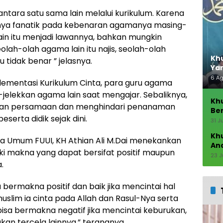
ntara satu sama lain melalui kurikulum. Karena
anya fanatik pada kebenaran agamanya masing-
ain itu menjadi lawannya, bahkan mungkin
eolah-olah agama lain itu najis, seolah-olah
Khu
u tidak benar ” jelasnya.
Ya
6 A
ementasi Kurikulum Cinta, para guru agama
-jelekkan agama lain saat mengajar. Sebaliknya,
Kh
kan persamaan dan menghindari penanaman
Ber
serta didik sejak dini.
Seb
31 J
Kh
a Umum FUUI, KH Athian Ali M.Dai menekankan
An
iki makna yang dapat bersifat positif maupun
23 J
.
isa bermakna positif dan baik jika mencintai hal
muslim ia cinta pada Allah dan Rasul-Nya serta
bisa bermakna negatif jika mencintai keburukan,
an tercela lainnya,” terangnya.