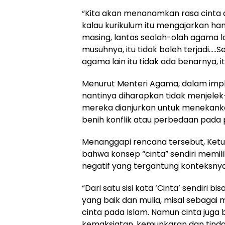
“Kita akan menanamkan rasa cinta a
kalau kurikulum itu mengajarkan h
masing, lantas seolah-olah agama l
musuhnya, itu tidak boleh terjadi…..S
agama lain itu tidak ada benarnya, it
Menurut Menteri Agama, dalam impl
nantinya diharapkan tidak menjelek
mereka dianjurkan untuk menekan
benih konflik atau perbedaan pada pe
Menanggapi rencana tersebut, Ketu
bahwa konsep “cinta” sendiri memil
negatif yang tergantung konteksnya
“Dari satu sisi kata ‘Cinta’ sendiri b
yang baik dan mulia, misal sebagai 
cinta pada Islam. Namun cinta juga 
kemaksiatan, kemunkaran dan tindak