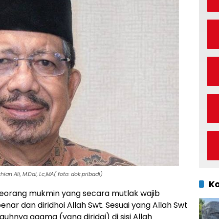
n Ali, M.Dai, Lc,MA( foto: dok.pribadi)
K
h seorang mukmin yang secara mutlak wajib
ar dan diridhoi Allah Swt. Sesuai yang Allah Swt
uhnya agama (yang diridai) di sisi Allah