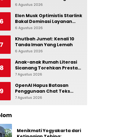
Alami dalam Otak
6 Agustus 2026
0
Elon Musk Optimistis Starlink
6
Bakal Dominasi Layanan
Internet Global
6 Agustus 2026
0
Khutbah Jumat: Kenali 10
7
Tanda Iman Yang Lemah
6 Agustus 2026
0
Anak-anak Rumah Literasi
8
Sicanang Torehkan Prestasi
pada Peringatan Hari Anak
7 Agustus 2026
0
Nasional di Kecamatan
Medan Belawan
OpenAI Hapus Batasan
9
Penggunaan Chat Teks
untuk Akun Gratis ChatGPT
7 Agustus 2026
0
olom
Menikmati Yogyakarta dari
Ketinggian Tebing: