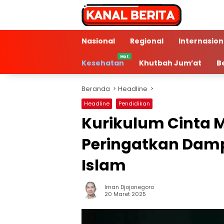
Langsung
ke
konten
Nasional
Regional
Internasion
Kesehatan
Khutbah Jum’at
B
Beranda
Headline
Headline
Pendidikan
Kurikulum Cinta M
Peringatkan Dam
Islam
Iman Djojonegoro
5 Min Baca
20 Maret 2025