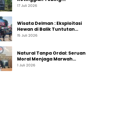
Menelusuri Pesona On The
17 Juli 2026
Rock Jogja yang Sedang Naik
Daun
Wisata Delman : Eksploitasi
Hewan di Balik Tuntutan
Perut Kusir
15 Juli 2026
Natural Tanpa Ordal: Seruan
Moral Menjaga Marwah
Perguruan Tinggi
1 Juli 2026