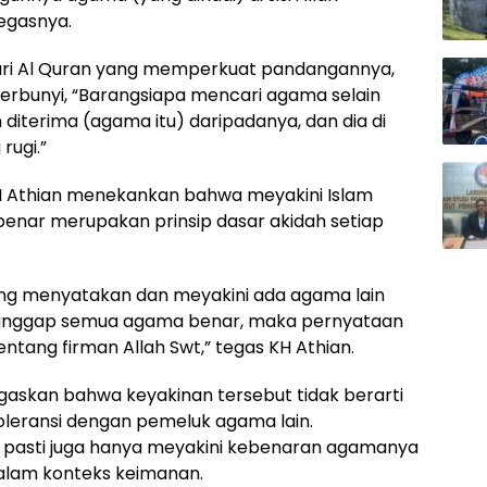
tegasnya.
 dari Al Quran yang memperkuat pandangannya,
berbunyi, “Barangsiapa mencari agama selain
n diterima (agama itu) daripadanya, dan dia di
rugi.”
H Athian menekankan bahwa meyakini Islam
enar merupakan prinsip dasar akidah setiap
ng menyatakan dan meyakini ada agama lain
ganggap semua agama benar, maka pernyataan
ntang firman Allah Swt,” tegas KH Athian.
gaskan bahwa keyakinan tersebut tidak berarti
oleransi dengan pemeluk agama lain.
 pasti juga hanya meyakini kebenaran agamanya
dalam konteks keimanan.