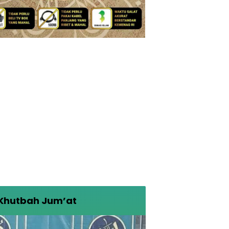
Khutbah Jum’at