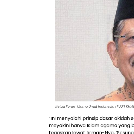
Ketua Forum Ulama Umat Indonesia (FUUI) KH.Athia
“Ini menyalahi prinsip dasar akida
meyakini hanya Islam agama yang ben
tegaskan lewat firman-Nya, ‘Sesungg