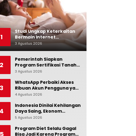
Studi Ungkap Keterkaitan
1
Bermain Internet
Berlebihan dengan Stres
3 Agustus 2026
0
dan Suasana Hati
Pemerintah Siapkan
2
Program Sertifikasi Tanah
Gratis bagi Masyarakat
3 Agustus 2026
0
Berpenghasilan Rendah
WhatsApp Perbaiki Akses
3
Ribuan Akun Pengguna yang
Terblokir
4 Agustus 2026
0
Indonesia Dinilai Kehilangan
4
Daya Saing, Ekonom
Ingatkan Pentingnya Jaga
5 Agustus 2026
0
Independensi Bank
Indonesia
Program Diet Selalu Gagal
5
Bisa Jadi Karena Program