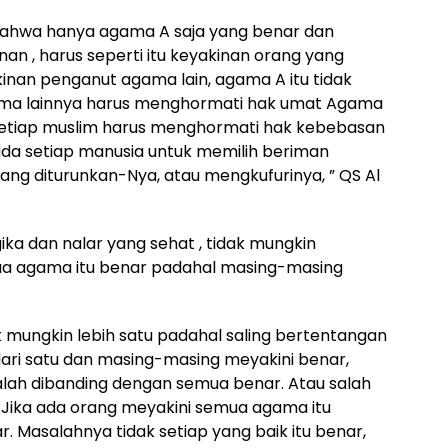
bahwa hanya agama A saja yang benar dan
anan , harus seperti itu keyakinan orang yang
nan penganut agama lain, agama A itu tidak
gama lainnya harus menghormati hak umat Agama
 setiap muslim harus menghormati hak kebebasan
ada setiap manusia untuk memilih beriman
yang diturunkan-Nya, atau mengkufurinya, ” QS Al
ka dan nalar yang sehat , tidak mungkin
a agama itu benar padahal masing-masing
ak mungkin lebih satu padahal saling bertentangan
 dari satu dan masing-masing meyakini benar,
alah dibanding dengan semua benar. Atau salah
h.Jika ada orang meyakini semua agama itu
r. Masalahnya tidak setiap yang baik itu benar,