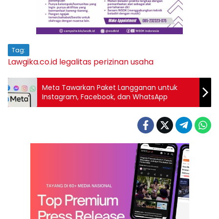
Tag:
Lawgika.co.id
legalitas
perizinan usaha
Meta Tawarkan Paket Langganan untuk
Instagram, Facebook, dan WhatsApp