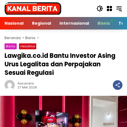
Langsung
ke
konten
Nasional
Regional
Internasional
Bisnis
Tek
Beranda
Bisnis
Bisnis
Headline
Lawgika.co.id Bantu Investor Asing
Urus Legalitas dan Perpajakan
Sesuai Regulasi
Aacandra
3 Min Baca
27 Mei 2026