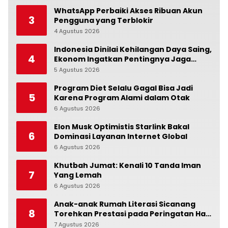
WhatsApp Perbaiki Akses Ribuan Akun
3
Pengguna yang Terblokir
4 Agustus 2026
0
Indonesia Dinilai Kehilangan Daya Saing,
4
Ekonom Ingatkan Pentingnya Jaga
Independensi Bank Indonesia
5 Agustus 2026
0
Program Diet Selalu Gagal Bisa Jadi
5
Karena Program Alami dalam Otak
6 Agustus 2026
0
Elon Musk Optimistis Starlink Bakal
6
Dominasi Layanan Internet Global
6 Agustus 2026
0
Khutbah Jumat: Kenali 10 Tanda Iman
7
Yang Lemah
6 Agustus 2026
0
Anak-anak Rumah Literasi Sicanang
8
Torehkan Prestasi pada Peringatan Hari
Anak Nasional di Kecamatan Medan
7 Agustus 2026
0