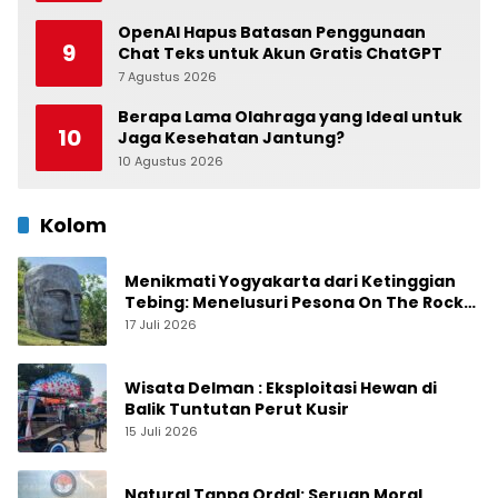
Belawan
OpenAI Hapus Batasan Penggunaan
9
Chat Teks untuk Akun Gratis ChatGPT
7 Agustus 2026
0
Berapa Lama Olahraga yang Ideal untuk
10
Jaga Kesehatan Jantung?
10 Agustus 2026
0
Kolom
Menikmati Yogyakarta dari Ketinggian
Tebing: Menelusuri Pesona On The Rock
Jogja yang Sedang Naik Daun
17 Juli 2026
Wisata Delman : Eksploitasi Hewan di
Balik Tuntutan Perut Kusir
15 Juli 2026
Natural Tanpa Ordal: Seruan Moral