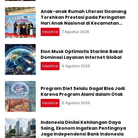
Anak-anak Rumah Literasi Sicanang
Torehkan Prestasi pada Peringatan
Hari Anak Nasional di Kecamatan
Medan Belawan
Headline
7 Agustus 2026
Elon Musk Optimistis Starlink Bakal
Dominasi Layanan Internet Global
Headline
6 Agustus 2026
Program Diet Selalu Gagal Bisa Jadi
Karena Program Alami dalam Otak
Headline
6 Agustus 2026
Indonesia Dinilai Kehilangan Daya
Saing, Ekonom Ingatkan Pentingnya
Jaga Independensi Bank Indonesia