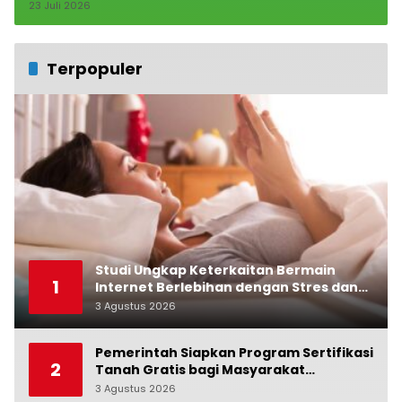
23 Juli 2026
Terpopuler
Studi Ungkap Keterkaitan Bermain
1
Internet Berlebihan dengan Stres dan
Suasana Hati
3 Agustus 2026
0
Pemerintah Siapkan Program Sertifikasi
2
Tanah Gratis bagi Masyarakat
Berpenghasilan Rendah
3 Agustus 2026
0