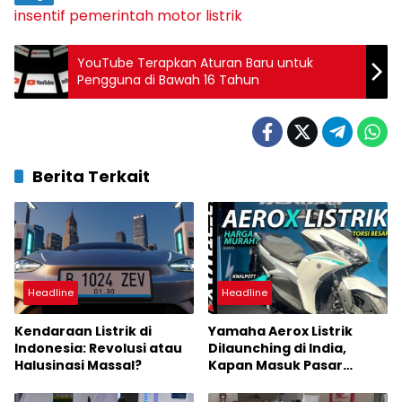
insentif pemerintah
motor listrik
YouTube Terapkan Aturan Baru untuk
Pengguna di Bawah 16 Tahun
Berita Terkait
Headline
Headline
Kendaraan Listrik di
Yamaha Aerox Listrik
Indonesia: Revolusi atau
Dilaunching di India,
Halusinasi Massal?
Kapan Masuk Pasar
Indonesia?