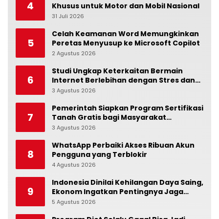
4
Khusus untuk Motor dan Mobil Nasional
31 Juli 2026
0
Celah Keamanan Word Memungkinkan
5
Peretas Menyusup ke Microsoft Copilot
2 Agustus 2026
0
Studi Ungkap Keterkaitan Bermain
6
Internet Berlebihan dengan Stres dan
Suasana Hati
3 Agustus 2026
0
Pemerintah Siapkan Program Sertifikasi
7
Tanah Gratis bagi Masyarakat
Berpenghasilan Rendah
3 Agustus 2026
0
WhatsApp Perbaiki Akses Ribuan Akun
8
Pengguna yang Terblokir
4 Agustus 2026
0
Indonesia Dinilai Kehilangan Daya Saing,
9
Ekonom Ingatkan Pentingnya Jaga
Independensi Bank Indonesia
5 Agustus 2026
0