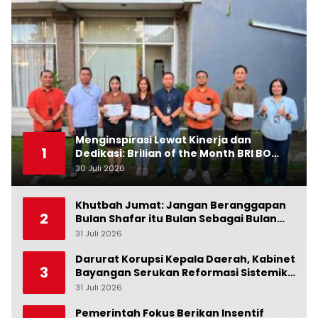
Menginspirasi Lewat Kinerja dan
1
Dedikasi: Brilian of the Month BRI BO
Ubud Bulan Juni
30 Juli 2026
0
Khutbah Jumat: Jangan Beranggapan
2
Bulan Shafar itu Bulan Sebagai Bulan
Kesialan
31 Juli 2026
0
Darurat Korupsi Kepala Daerah, Kabinet
3
Bayangan Serukan Reformasi Sistemik:
Penindakan Saja Tidak Cukup!
31 Juli 2026
0
Pemerintah Fokus Berikan Insentif