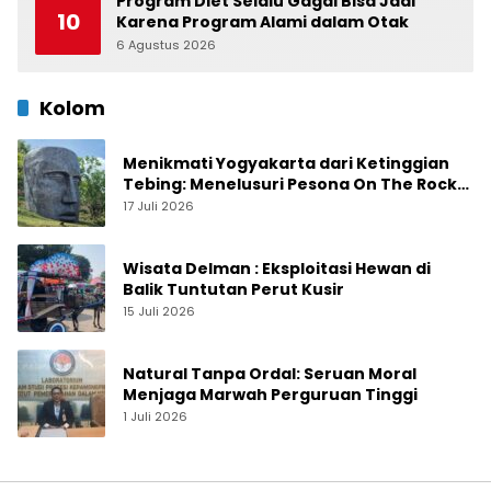
Program Diet Selalu Gagal Bisa Jadi
10
Karena Program Alami dalam Otak
6 Agustus 2026
0
Kolom
Menikmati Yogyakarta dari Ketinggian
Tebing: Menelusuri Pesona On The Rock
Jogja yang Sedang Naik Daun
17 Juli 2026
Wisata Delman : Eksploitasi Hewan di
Balik Tuntutan Perut Kusir
15 Juli 2026
Natural Tanpa Ordal: Seruan Moral
Menjaga Marwah Perguruan Tinggi
1 Juli 2026