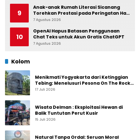
Anak-anak Rumah Literasi Sicanang
9
Torehkan Prestasi pada Peringatan Hari
Anak Nasional di Kecamatan Medan
7 Agustus 2026
0
Belawan
OpenAI Hapus Batasan Penggunaan
10
Chat Teks untuk Akun Gratis ChatGPT
7 Agustus 2026
0
Kolom
Menikmati Yogyakarta dari Ketinggian
Tebing: Menelusuri Pesona On The Rock
Jogja yang Sedang Naik Daun
17 Juli 2026
Wisata Delman : Eksploitasi Hewan di
Balik Tuntutan Perut Kusir
15 Juli 2026
Natural Tanpa Ordal: Seruan Moral