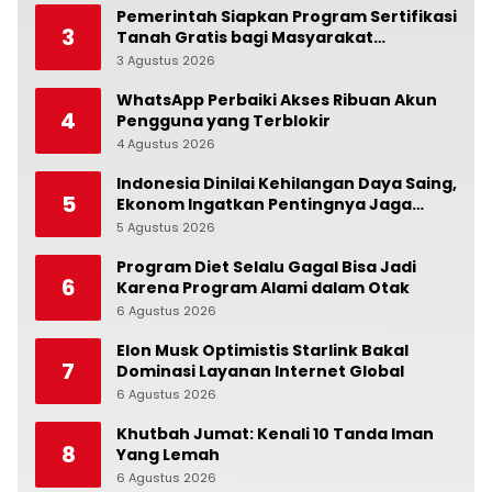
Pemerintah Siapkan Program Sertifikasi
3
Tanah Gratis bagi Masyarakat
Berpenghasilan Rendah
3 Agustus 2026
0
WhatsApp Perbaiki Akses Ribuan Akun
4
Pengguna yang Terblokir
4 Agustus 2026
0
Indonesia Dinilai Kehilangan Daya Saing,
5
Ekonom Ingatkan Pentingnya Jaga
Independensi Bank Indonesia
5 Agustus 2026
0
Program Diet Selalu Gagal Bisa Jadi
6
Karena Program Alami dalam Otak
6 Agustus 2026
0
Elon Musk Optimistis Starlink Bakal
7
Dominasi Layanan Internet Global
6 Agustus 2026
0
Khutbah Jumat: Kenali 10 Tanda Iman
8
Yang Lemah
6 Agustus 2026
0