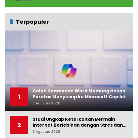
Terpopuler
Celah Keamanan Word Memungkinkan
1
Peretas Menyusup ke Microsoft Copilot
2 Agustus 2026
0
Studi Ungkap Keterkaitan Bermain
2
Internet Berlebihan dengan Stres dan
Suasana Hati
3 Agustus 2026
0