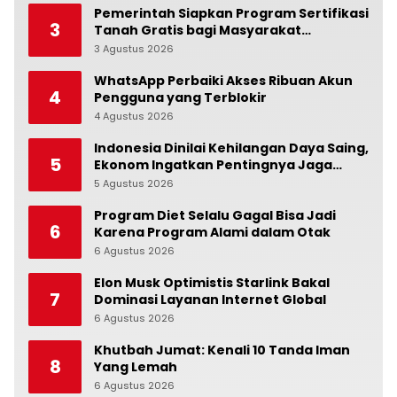
Pemerintah Siapkan Program Sertifikasi
3
Tanah Gratis bagi Masyarakat
Berpenghasilan Rendah
3 Agustus 2026
0
WhatsApp Perbaiki Akses Ribuan Akun
4
Pengguna yang Terblokir
4 Agustus 2026
0
Indonesia Dinilai Kehilangan Daya Saing,
5
Ekonom Ingatkan Pentingnya Jaga
Independensi Bank Indonesia
5 Agustus 2026
0
Program Diet Selalu Gagal Bisa Jadi
6
Karena Program Alami dalam Otak
6 Agustus 2026
0
Elon Musk Optimistis Starlink Bakal
7
Dominasi Layanan Internet Global
6 Agustus 2026
0
Khutbah Jumat: Kenali 10 Tanda Iman
8
Yang Lemah
6 Agustus 2026
0