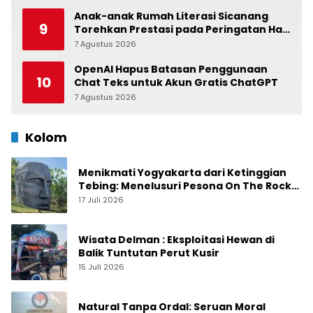
Anak-anak Rumah Literasi Sicanang
9
Torehkan Prestasi pada Peringatan Hari
Anak Nasional di Kecamatan Medan
7 Agustus 2026
0
Belawan
OpenAI Hapus Batasan Penggunaan
10
Chat Teks untuk Akun Gratis ChatGPT
7 Agustus 2026
0
Kolom
Menikmati Yogyakarta dari Ketinggian
Tebing: Menelusuri Pesona On The Rock
Jogja yang Sedang Naik Daun
17 Juli 2026
Wisata Delman : Eksploitasi Hewan di
Balik Tuntutan Perut Kusir
15 Juli 2026
Natural Tanpa Ordal: Seruan Moral