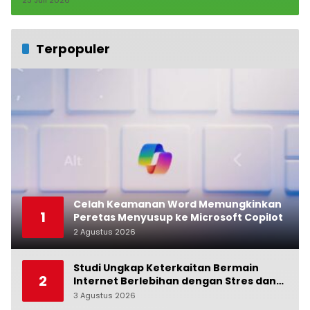
Terpopuler
Celah Keamanan Word Memungkinkan
1
Peretas Menyusup ke Microsoft Copilot
2 Agustus 2026
0
Studi Ungkap Keterkaitan Bermain
2
Internet Berlebihan dengan Stres dan
Suasana Hati
3 Agustus 2026
0