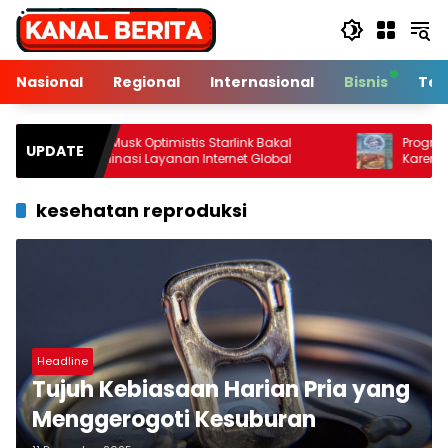
Langsung
ke
konten
Nasional
Regional
Internasional
Bisnis
Tek
Elon Musk Optimistis Starlink Bakal
Program Diet Selal
UPDATE
Dominasi Layanan Internet Global
Karena Program A
kesehatan reproduksi
Headline
Tujuh Kebiasaan Harian Pria yang
Menggerogoti Kesuburan