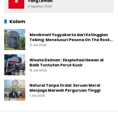
8
Yang Lemah
6 Agustus 2026
0
Kolom
Menikmati Yogyakarta dari Ketinggian
Tebing: Menelusuri Pesona On The Rock
Jogja yang Sedang Naik Daun
17 Juli 2026
Wisata Delman : Eksploitasi Hewan di
Balik Tuntutan Perut Kusir
15 Juli 2026
Natural Tanpa Ordal: Seruan Moral
Menjaga Marwah Perguruan Tinggi
1 Juli 2026