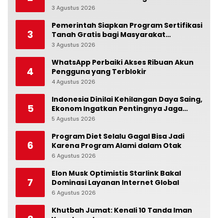
Suasana Hati
3 Agustus 2026
0
Pemerintah Siapkan Program Sertifikasi
3
Tanah Gratis bagi Masyarakat
Berpenghasilan Rendah
3 Agustus 2026
0
WhatsApp Perbaiki Akses Ribuan Akun
4
Pengguna yang Terblokir
4 Agustus 2026
0
Indonesia Dinilai Kehilangan Daya Saing,
5
Ekonom Ingatkan Pentingnya Jaga
Independensi Bank Indonesia
5 Agustus 2026
0
Program Diet Selalu Gagal Bisa Jadi
6
Karena Program Alami dalam Otak
6 Agustus 2026
0
Elon Musk Optimistis Starlink Bakal
7
Dominasi Layanan Internet Global
6 Agustus 2026
0
Khutbah Jumat: Kenali 10 Tanda Iman