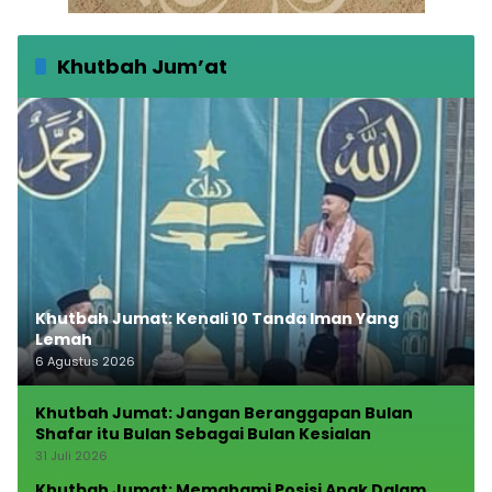
Khutbah Jum’at
Khutbah Jumat: Kenali 10 Tanda Iman Yang
Lemah
6 Agustus 2026
Khutbah Jumat: Jangan Beranggapan Bulan
Shafar itu Bulan Sebagai Bulan Kesialan
31 Juli 2026
Khutbah Jumat: Memahami Posisi Anak Dalam