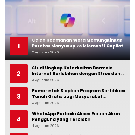
Celah Keamanan Word Memungkinkan
1
Peretas Menyusup ke Microsoft Copilot
2 Agustus 2026
0
Studi Ungkap Keterkaitan Bermain
2
Internet Berlebihan dengan Stres dan
Suasana Hati
3 Agustus 2026
0
Pemerintah Siapkan Program Sertifikasi
3
Tanah Gratis bagi Masyarakat
Berpenghasilan Rendah
3 Agustus 2026
0
WhatsApp Perbaiki Akses Ribuan Akun
4
Pengguna yang Terblokir
4 Agustus 2026
0