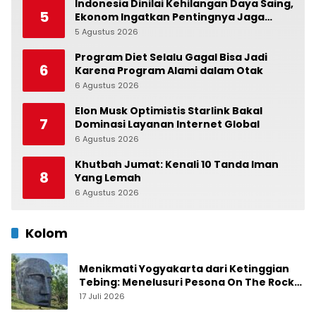
Indonesia Dinilai Kehilangan Daya Saing,
5
Ekonom Ingatkan Pentingnya Jaga
Independensi Bank Indonesia
5 Agustus 2026
0
Program Diet Selalu Gagal Bisa Jadi
6
Karena Program Alami dalam Otak
6 Agustus 2026
0
Elon Musk Optimistis Starlink Bakal
7
Dominasi Layanan Internet Global
6 Agustus 2026
0
Khutbah Jumat: Kenali 10 Tanda Iman
8
Yang Lemah
6 Agustus 2026
0
Kolom
Menikmati Yogyakarta dari Ketinggian
Tebing: Menelusuri Pesona On The Rock
Jogja yang Sedang Naik Daun
17 Juli 2026