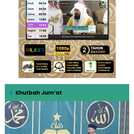
Khutbah Jum’at