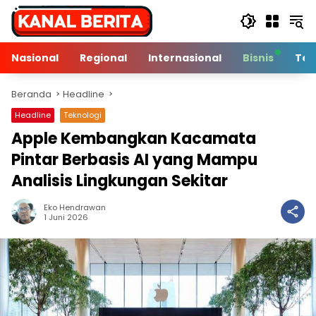
Langsung
ke
konten
Nasional
Regional
Internasional
Bisnis
Tek
Beranda
Headline
Headline
Teknologi
Apple Kembangkan Kacamata
Pintar Berbasis AI yang Mampu
Analisis Lingkungan Sekitar
Eko Hendrawan
2 Min Baca
1 Juni 2026