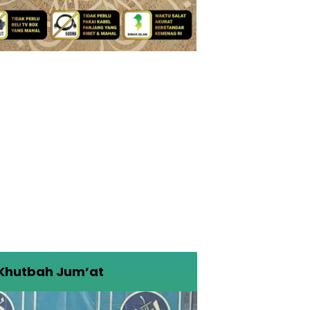
Khutbah Jum’at