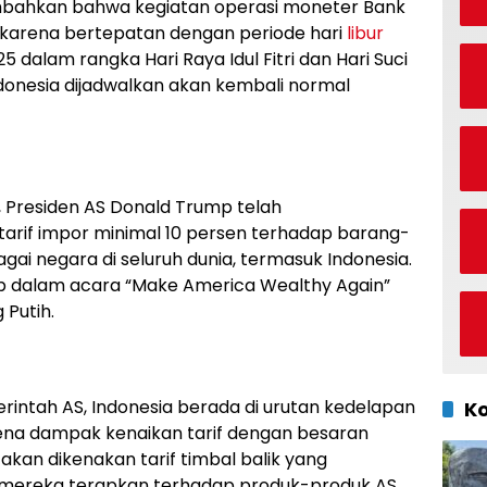
ambahkan bahwa kegiatan operasi moneter Bank
n karena bertepatan dengan periode hari
libur
 dalam rangka Hari Raya Idul Fitri dan Hari Suci
ndonesia dijadwalkan akan kembali normal
 Presiden AS Donald Trump telah
rif impor minimal 10 persen terhadap barang-
ai negara di seluruh dunia, termasuk Indonesia.
 dalam acara “Make America Wealthy Again”
 Putih.
erintah AS, Indonesia berada di urutan kedelapan
K
ena dampak kenaikan tarif dengan besaran
 akan dikenakan tarif timbal balik yang
g mereka terapkan terhadap produk-produk AS.