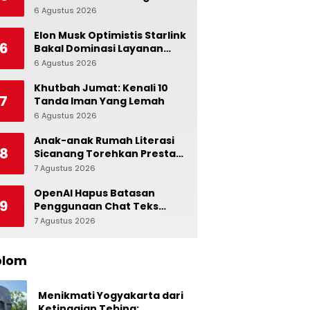
Alami dalam Otak
6 Agustus 2026
0
Elon Musk Optimistis Starlink
6
Bakal Dominasi Layanan
Internet Global
6 Agustus 2026
0
Khutbah Jumat: Kenali 10
7
Tanda Iman Yang Lemah
6 Agustus 2026
0
Anak-anak Rumah Literasi
8
Sicanang Torehkan Prestasi
pada Peringatan Hari Anak
7 Agustus 2026
0
Nasional di Kecamatan
Medan Belawan
OpenAI Hapus Batasan
9
Penggunaan Chat Teks
untuk Akun Gratis ChatGPT
7 Agustus 2026
0
olom
Menikmati Yogyakarta dari
Ketinggian Tebing: