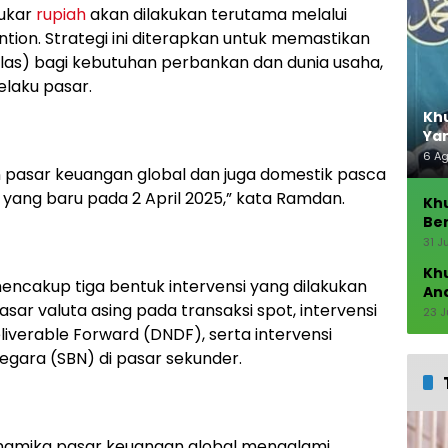
tukar
rupiah
akan dilakukan terutama melalui
ention. Strategi ini diterapkan untuk memastikan
valas) bagi kebutuhan perbankan dan dunia usaha,
laku pasar.
Khu
Ya
6 A
pasar keuangan global dan juga domestik pasca
yang baru pada 2 April 2025,” kata Ramdan.
Kh
Ber
Seb
31 J
Kh
mencakup tiga bentuk intervensi yang dilakukan
An
pasar valuta asing pada transaksi spot, intervensi
23 J
iverable Forward (DNDF), serta intervensi
egara (SBN) di pasar sekunder.
mika pasar keuangan global mengalami