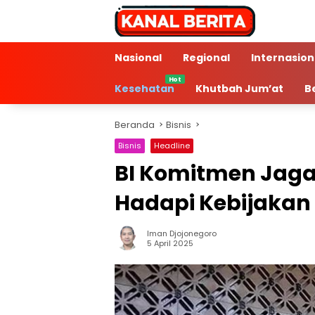
Langsung
ke
konten
Nasional
Regional
Internasion
Kesehatan
Khutbah Jum’at
B
Beranda
Bisnis
Bisnis
Headline
BI Komitmen Jaga 
Hadapi Kebijakan 
Iman Djojonegoro
4 Min Baca
5 April 2025