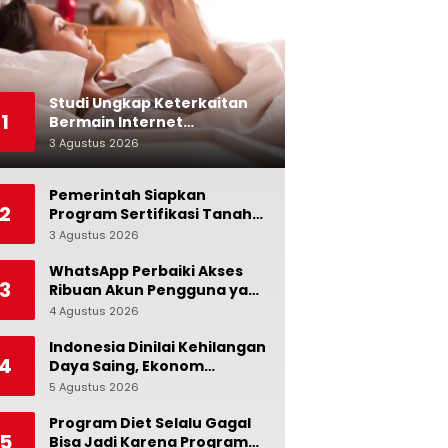
Studi Ungkap Keterkaitan
1
Bermain Internet
Berlebihan dengan Stres
3 Agustus 2026
0
dan Suasana Hati
Pemerintah Siapkan
2
Program Sertifikasi Tanah
Gratis bagi Masyarakat
3 Agustus 2026
0
Berpenghasilan Rendah
WhatsApp Perbaiki Akses
3
Ribuan Akun Pengguna yang
Terblokir
4 Agustus 2026
0
Indonesia Dinilai Kehilangan
4
Daya Saing, Ekonom
Ingatkan Pentingnya Jaga
5 Agustus 2026
0
Independensi Bank
Indonesia
Program Diet Selalu Gagal
5
Bisa Jadi Karena Program