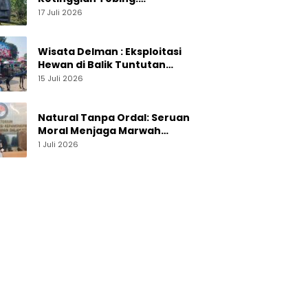
Menelusuri Pesona On The
17 Juli 2026
Rock Jogja yang Sedang Naik
Daun
Wisata Delman : Eksploitasi
Hewan di Balik Tuntutan
Perut Kusir
15 Juli 2026
Natural Tanpa Ordal: Seruan
Moral Menjaga Marwah
Perguruan Tinggi
1 Juli 2026