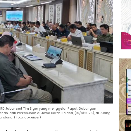
PRD Jabar sert Tim Eiger yang menggelar Rapat Gabungan
an, dan Perkebunan di Jawa Barat, Selasa, (15/4/2025), di Ruang
ndung. ( foto: dok.eiger)