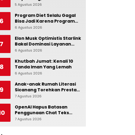
Ingatkan Pentingnya Jaga
5 Agustus 2026
0
Independensi Bank
Indonesia
Program Diet Selalu Gagal
6
Bisa Jadi Karena Program
Alami dalam Otak
6 Agustus 2026
0
Elon Musk Optimistis Starlink
7
Bakal Dominasi Layanan
Internet Global
6 Agustus 2026
0
Khutbah Jumat: Kenali 10
8
Tanda Iman Yang Lemah
6 Agustus 2026
0
Anak-anak Rumah Literasi
9
Sicanang Torehkan Prestasi
pada Peringatan Hari Anak
7 Agustus 2026
0
Nasional di Kecamatan
Medan Belawan
OpenAI Hapus Batasan
10
Penggunaan Chat Teks
untuk Akun Gratis ChatGPT
7 Agustus 2026
0