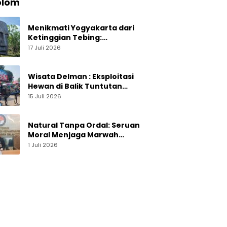
olom
Menikmati Yogyakarta dari
Ketinggian Tebing:
Menelusuri Pesona On The
17 Juli 2026
Rock Jogja yang Sedang Naik
Daun
Wisata Delman : Eksploitasi
Hewan di Balik Tuntutan
Perut Kusir
15 Juli 2026
Natural Tanpa Ordal: Seruan
Moral Menjaga Marwah
Perguruan Tinggi
1 Juli 2026