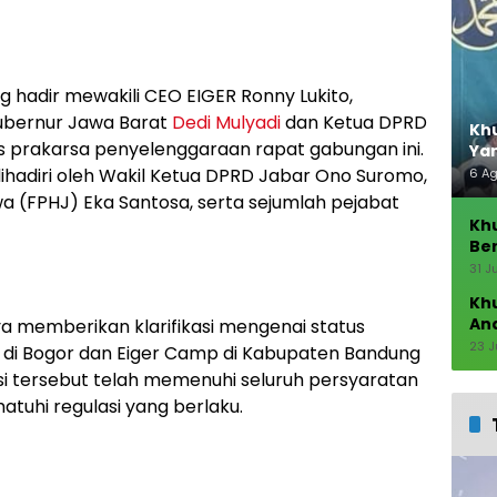
g hadir mewakili CEO EIGER Ronny Lukito,
ubernur Jawa Barat
Dedi Mulyadi
dan Ketua DPRD
Khu
 prakarsa penyelenggaraan rapat gabungan ini.
Ya
dihadiri oleh Wakil Ketua DPRD Jabar Ono Suromo,
6 A
 (FPHJ) Eka Santosa, serta sejumlah pejabat
Kh
Ber
Seb
31 J
Kh
An
a memberikan klarifikasi mengenai status
23 J
d di Bogor dan Eiger Camp di Kabupaten Bandung
asi tersebut telah memenuhi seluruh persyaratan
tuhi regulasi yang berlaku.