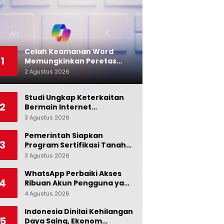
Celah Keamanan Word
1
Memungkinkan Peretas
Menyusup ke Microsoft
2 Agustus 2026
0
Copilot
Studi Ungkap Keterkaitan
2
Bermain Internet
Berlebihan dengan Stres
3 Agustus 2026
0
dan Suasana Hati
Pemerintah Siapkan
3
Program Sertifikasi Tanah
Gratis bagi Masyarakat
3 Agustus 2026
0
Berpenghasilan Rendah
WhatsApp Perbaiki Akses
4
Ribuan Akun Pengguna yang
Terblokir
4 Agustus 2026
0
Indonesia Dinilai Kehilangan
5
Daya Saing, Ekonom