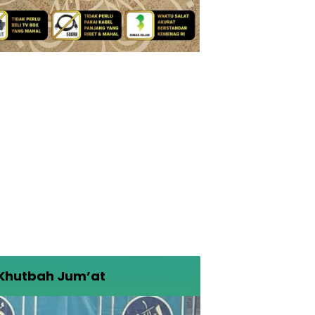
Khutbah Jum’at