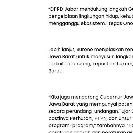
“DPRD Jabar mendukung langkah Gube
pengelolaan lingkungan hidup, kehu
mengganggu ekosistem,” tegas Ono
Lebih lanjut, Surono menjelaskan 
Jawa Barat untuk menyusun langka
terkait tata ruang, kepastian hukum
Barat.
“Kita juga mendorong Gubernur Jawa
Jawa Barat yang mempunyai potens
secara perundang-undangan,” ujar S
pastinya Perhutani, PTPN, dan unsu
program-program,” tambahnya. “Ter
peraturan daerah dan peraturan G