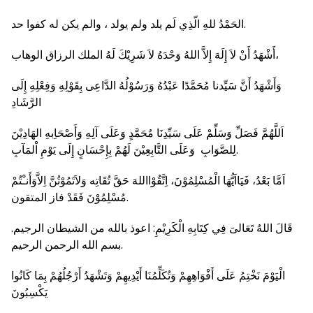
الحَمْدُ للهِ الّذِي لَم يلد ولم يولد ، والم يكن له كفوا حد.
أَشْهَدُ أَنْ لاَ إِلَهَ إِلاَّ اللهُ وَحْدَهُ لاَ شَرِيْكَ لَهُ الملك الرزاق الوهاب،
وَأَشْهَدُ أَنَّ سَيِّدنا مُحَمَّدًا عَبْدُهُ وَرَسُوْلُهُ الدَّاعِى بِقَوْلِهِ وَفِعْلِهِ إِلَى
الرَّشَادِ
اَللَّهُمَّ فَصَلِّ وَسَلِّمْ عَلَى سَيِّدِنَا مُحَمَّدٍ وَعَلَى آلِهِ وَأَصْحَاِبهِ الهَادِيْنَ
لِلصَّوَابِ وَعَلَى التَّابِعِيْنَ لَهُمْ بِإِحْسَانٍ إِلَى يَوْمِ اْلمَآبِ.
اَمَّا بَعْدُ، فَيَااَيُّهَا الْمُسْلِمُوْنَ، اِتَّقُوْااللهَ حَقَّ تُقَاتِه وَلاَتَمُوْتُنَّ اِلاَّوَأَنـْتُمْ
مُسْلِمُوْنَ فَقَدْ فاز المتقون.
قَالَ اللهُ تَعَالىَ فِي كِتَابِهِ الْكَرِيْمِ: اعوذ بالله من الشيطان الرجيم.
بسم الله الرحمن الرحيم.
الْيَوْمَ نَخْتِمُ عَلَى أَفْوَاهِهِمْ وَتُكَلِّمُنَا أَيْدِيهِمْ وَتَشْهَدُ أَرْجُلُهُمْ بِمَا كَانُوا
يَكْسِبُونَ