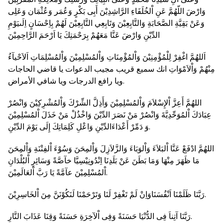
وَارْضَ اللّهُمَّ عَنِ اْلخُلَفَاءِ الرَّاشِدِيْنَ أَبِى بَكْرٍ وَعُمَر وَعُثْمَان وَعَلِى
وَعَنْ بَقِيَّةِ الصَّحَابَةِ وَالتَّابِعِيْنَ وَتَابِعِي التَّابِعِيْنَ لَهُمْ بِاِحْسَانٍ اِلَىيَوْمِ
الدِّيْنِ وَارْضَ عَنَّا مَعَهُمْ بِرَحْمَتِكَ يَا اَرْحَمَ الرَّاحِمِيْنَ
اَللهُمَّ اغْفِرْ لِلْمُؤْمِنِيْنَ وَاْلمُؤْمِنَاتِ وَاْلمُسْلِمِيْنَ وَاْلمُسْلِمَاتِ اَلاَحْيآءُ
مِنْهُمْ وَاْلاَمْوَاتِ انك سميع قريب مجيب الدعوات يا قاضي الحاجات
ويا رافع الدرجات ويا شافي الأمراض.
اللهُمَّ أَعِزَّ اْلإِسْلاَمَ وَاْلمُسْلِمِيْنَ وَأَذِلَّ الشِّرْكَ وَاْلمُشْرِكِيْنَ وَانْصُرْ
عِبَادَكَ اْلمُوَحِّدِيَّةَ وَانْصُرْ مَنْ نَصَرَ الدِّيْنَ وَاخْذُلْ مَنْ خَذَلَ اْلمُسْلِمِيْنَ
وَ دَمِّرْ أَعْدَاءَالدِّيْنِ وَاعْلِ كَلِمَاتِكَ إِلَى يَوْمَ الدِّيْنِ.
اللهُمَّ ادْفَعْ عَنَّا اْلبَلاَءَ وَاْلوَبَاءَ وَالزَّلاَزِلَ وَاْلمِحَنَ وَسُوْءَ اْلفِتْنَةِ وَاْلمِحَنَ
مَا ظَهَرَ مِنْهَا وَمَا بَطَنَ عَنْ بَلَدِنَا اِنْدُونِيْسِيَّا خآصَّةً وَسَائِرِ اْلبُلْدَانِ
اْلمُسْلِمِيْنَ عآمَّةً يَا رَبَّ اْلعَالَمِيْنَ.
رَبَّنَا ظَلَمْنَا اَنْفُسَنَاوَاِنْ لَمْ تَغْفِرْ لَنَا وَتَرْحَمْنَا لَنَكُوْنَنَّ مِنَ اْلخَاسِرِيْنَ.
رَبَّنَا آتِناَ فِى الدُّنْيَا حَسَنَةً وَفِى اْلآخِرَةِ حَسَنَةً وَقِنَا عَذَابَ النَّارِ.