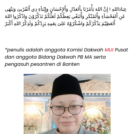
عِبَادَاللهِ ! إِنَّ اللهَ يَأْمُرُنَا بِاْلعَدْلِ وَاْلإِحْسَانِ وَإِيْتآءِ ذِي اْلقُرْبىَ وَيَنْهَى
عَنِ اْلفَحْشآءِ وَاْلمُنْكَرِ وَاْلبَغْي يَعِظُكُمْ لَعَلَّكُمْ تَذَكَّرُوْنَ وَاذْكُرُوا اللهَ
اْلعَظِيْمَ يَذْكُرْكُمْ وَاشْكُرُوْهُ عَلىَ نِعَمِهِ يَزِدْكُمْ وَلَذِكْرُ اللهِ أَكْبَرْ
*penulis adalah anggota Komisi Dakwah
MUI
Pusat
dan anggota Bidang Dakwah PB MA serta
pengasuh pesantren di Banten