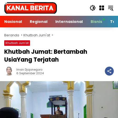
Langsung
ke
konten
Nasional
Regional
Internasional
Bisnis
Tek
Beranda
Khutbah Jum'at
Khutbah Jum'at
Khutbah Jumat: Bertambah
UsiaYang Terjatah
Iman Djojonegoro
5 Min Baca
6 September 2024