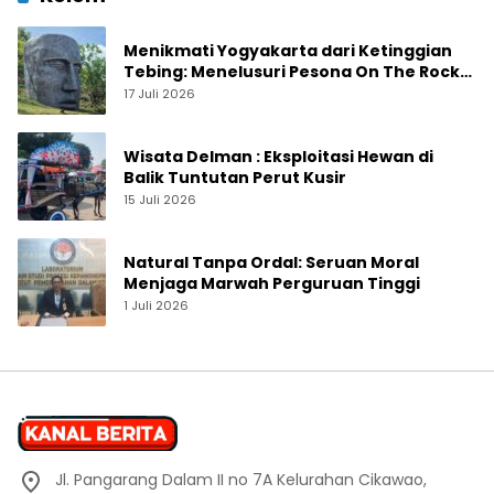
Menikmati Yogyakarta dari Ketinggian
Tebing: Menelusuri Pesona On The Rock
Jogja yang Sedang Naik Daun
17 Juli 2026
Wisata Delman : Eksploitasi Hewan di
Balik Tuntutan Perut Kusir
15 Juli 2026
Natural Tanpa Ordal: Seruan Moral
Menjaga Marwah Perguruan Tinggi
1 Juli 2026
Jl. Pangarang Dalam II no 7A Kelurahan Cikawao,