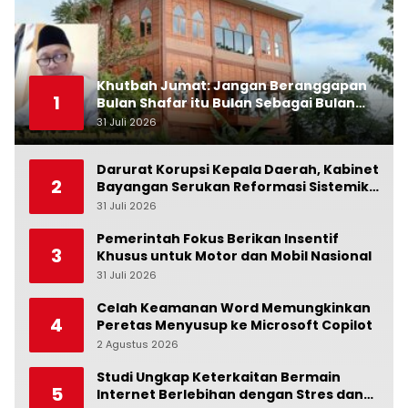
Khutbah Jumat: Jangan Beranggapan
1
Bulan Shafar itu Bulan Sebagai Bulan
Kesialan
31 Juli 2026
0
Darurat Korupsi Kepala Daerah, Kabinet
2
Bayangan Serukan Reformasi Sistemik:
Penindakan Saja Tidak Cukup!
31 Juli 2026
0
Pemerintah Fokus Berikan Insentif
3
Khusus untuk Motor dan Mobil Nasional
31 Juli 2026
0
Celah Keamanan Word Memungkinkan
4
Peretas Menyusup ke Microsoft Copilot
2 Agustus 2026
0
Studi Ungkap Keterkaitan Bermain
5
Internet Berlebihan dengan Stres dan