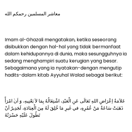
معاشر المسلمين رحمكم الله
Imam al-Ghazali mengatakan, ketika seseorang
disibukkan dengan hal-hal yang tidak bermanfaat
dalam kehidupannya di dunia, maka sesungguhnya ia
sedang menghampiri suatu kerugian yang besar.
Sebagaimana yang ia nyatakan-dengan mengutip
hadits-dalam kitab Ayyuhal Walad sebagai berikut:
عَلاَمَةُ اِعْرَاضِ اللهِ تَعَالَى عَنِ الْعَبْدِ، اشْتِغَالُهُ بِمَا لاَ يَعْنِيهِ، وَ اَنﱠ امْرَأً
ذَهَبَتْ سَاعَةٌ مَنْ عُمُرِهِ، في غَيرِ مَا خُلِقَ لَهُ مِنَ الْعِبَادَةِ، لَجَدِيرٌ اَنْ
تَطُولَ عَلَيْهِ حَسْرَتُهُ