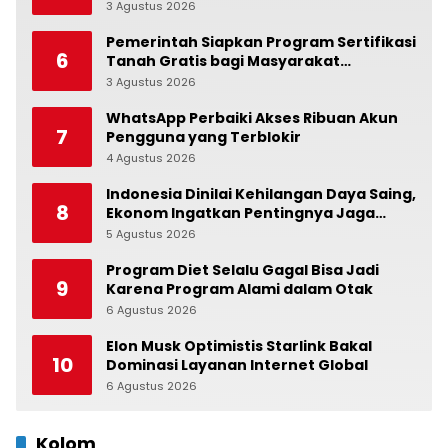
Suasana Hati
3 Agustus 2026
0
Pemerintah Siapkan Program Sertifikasi
6
Tanah Gratis bagi Masyarakat
Berpenghasilan Rendah
3 Agustus 2026
0
WhatsApp Perbaiki Akses Ribuan Akun
7
Pengguna yang Terblokir
4 Agustus 2026
0
Indonesia Dinilai Kehilangan Daya Saing,
8
Ekonom Ingatkan Pentingnya Jaga
Independensi Bank Indonesia
5 Agustus 2026
0
Program Diet Selalu Gagal Bisa Jadi
9
Karena Program Alami dalam Otak
6 Agustus 2026
0
Elon Musk Optimistis Starlink Bakal
10
Dominasi Layanan Internet Global
6 Agustus 2026
0
Kolom