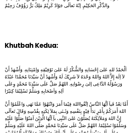
والذِّكْرِ الحَكِيْمِ. إنّهُ تَعاَلَى جَوّادٌ كَرِيْمٌ مَلِكٌ بَرٌّ رَؤُوْفٌ رَحِيْمٌ
Khutbah Kedua:
اَلْحَمْدُ للهِ عَلىَ إِحْسَانِهِ وَالشُّكْرُ لَهُ عَلىَ تَوْفِيْقِهِ وَاِمْتِنَانِهِ. وَأَشْهَدُ أَنْ
لاَ اِلَهَ إِلاَّ اللهُ وَاللهُ وَحْدَهُ لاَ شَرِيْكَ لَهُ وَأَشْهَدُ أنَّ سَيِّدَنَا مُحَمَّدًا عَبْدُهُ
وَرَسُوْلُهُ الدَّاعِى إلىَ رِضْوَانِهِ. اللهُمَّ صَلِّ عَلَى سَيِّدِنَا مُحَمَّدٍ وِعَلَى
اَلِهِ وَاَصْحَابِهِ وَسَلِّمْ تَسْلِيْمًا كِثيْرًا
أَمَّا بَعْدُ فَياَ اَيُّهَا النَّاسُ اِتَّقُوااللهَ فِيْمَا أَمَرَ وَانْتَهُوْا عَمَّا نَهَى وَاعْلَمُوْا أَنَّ
اللهَ أَمَرَكُمْ بِأَمْرٍ بَدَأَ فِيْهِ بِنَفْسِهِ وَثَـنَى بِمَلآ ئِكَتِهِ بِقُدْسِهِ وَقَالَ تَعاَلَى
إِنَّ اللهَ وَمَلآئِكَتَهُ يُصَلُّوْنَ عَلىَ النَّبِى يآ اَيُّهَا الَّذِيْنَ آمَنُوْا صَلُّوْا عَلَيْهِ
وَسَلِّمُوْا تَسْلِيْمًا. اللهُمَّ صَلِّ عَلَى سَيِّدِنَا مُحَمَّدٍ صَلَّى اللهُ عَلَيْهِ وَسَلِّمْ
وَعَلَى آلِ سَيِّدِناَ مُحَمَّدٍ وَعَلَى اَنْبِيآئِكَ وَرُسُلِكَ وَمَلآئِكَةِ اْلمُقَرَّبِيْنَ