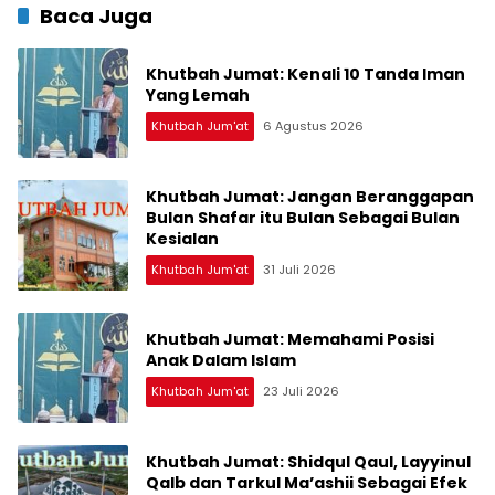
Baca Juga
Khutbah Jumat: Kenali 10 Tanda Iman
Yang Lemah
Khutbah Jum'at
6 Agustus 2026
Khutbah Jumat: Jangan Beranggapan
Bulan Shafar itu Bulan Sebagai Bulan
Kesialan
Khutbah Jum'at
31 Juli 2026
Khutbah Jumat: Memahami Posisi
Anak Dalam Islam
Khutbah Jum'at
23 Juli 2026
Khutbah Jumat: Shidqul Qaul, Layyinul
Qalb dan Tarkul Ma’ashii Sebagai Efek