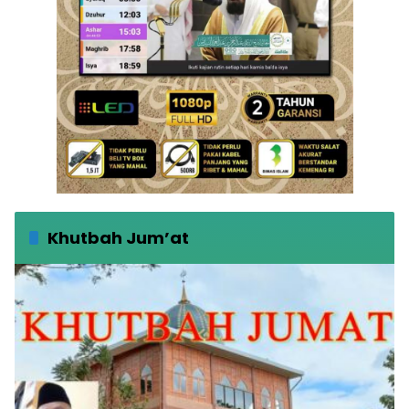
Khutbah Jum’at