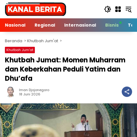
Langsung
ke
konten
Nasional
Regional
Internasional
Bisnis
Tek
Beranda
Khutbah Jum'at
Khutbah Jum'at
Khutbah Jumat: Momen Muharram
dan Keberkahan Peduli Yatim dan
Dhu’afa
Iman Djojonegoro
6 Min Baca
18 Juni 2026