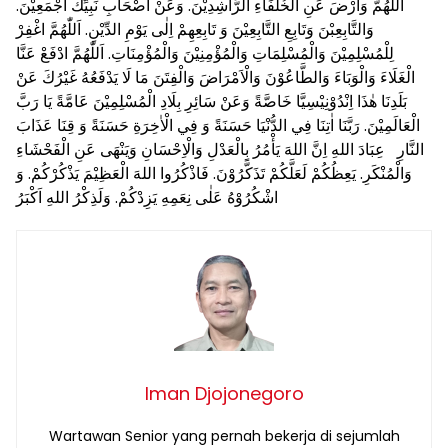
اَللّٰهُمَّ وَارْضَ عَنِ الْخُلَفَاءِ الرَّاشِدِيْنَ. وَعَنْ اَصْحَابِ نَبِيِّكَ اَجْمَعِيْنَ.
وَالتَّابِعِبْنَ وَتَابِعِ التَّابِعِيْنَ وَ تَابِعِهِمْ اِلٰى يَوْمِ الدِّيْنِ. اَللّٰهُمَّ اغْفِرْ
لِلْمُسْلِمِيْنَ وَالْمُسْلِمَاتِ وَالْمُؤْمِنِيْنَ وَالْمُؤْمِنَاتِ. اَللّٰهُمَّ ادْفَعْ عَنَّا
الْغَلَاءَ وَالْوَبَاءَ وَالطَّاعُوْنَ وَالْاَمْرَاضَ وَالْفِتَنَ مَا لَا يَدْفَعُهُ غَيْرُكَ عَنْ
بَلَدِنَا هٰذَا اِنْدُوْنِيْسِيَّا خَاصَّةً وَعَنْ سَائِرِ بِلَادِ الْمُسْلِمِيْنَ عَامَّةً يَا رَبَّ
الْعَالَمِيْنَ. رَبَّنَا اٰتِنَا فِي الدُّنْيَا حَسَنَةً وَ فِي الْاٰخِرَةِ حَسَنَةً وَ قِنَا عَذَابَ
النَّارِ عِبَادَ اللهِ اِنَّ اللهَ يَأْمُرُ بِالْعَدْلِ وَالْاِحْسَانِ وَيَنْهَى عَنِ الْفَحْشَاءِ
وَالْمُنْكَرِ. يَعِظُكُمْ لَعَلَّكُمْ تَذَكَّرُوْنَ. فَاذْكُرُوا اللهَ الْعَظِيْمَ يَذْكُرْكُمْ. وَ
اشْكُرُوْهُ عَلٰى نِعَمِهِ يَزِدْكُمْ. وَلَذِكْرُ اللهِ اَكْبَرُ
Iman Djojonegoro
Wartawan Senior yang pernah bekerja di sejumlah