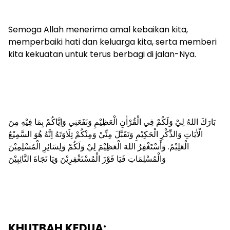
Semoga Allah menerima amal kebaikan kita,
memperbaiki hati dan keluarga kita, serta memberi
kita kekuatan untuk terus berbagi di jalan-Nya.
بَارَكَ اللهُ لِيْ وَلَكُمْ فِي الْقُرْاٰنِ الْعَظِيْمِ وَنَفَعَنِي وَاِيَّاكُمْ بِمَا فِيْهِ مِنَ
الْاٰيَاتِ وَالذِّكْرِ الْحَكِيْمِ وَتَقَبَّلَ مِنِّيْ وَمِنْكُمْ تِلَاوَتَهُ اِنَّهُ هُوَ السَّمِيْعُ
الْعَلِيْمُ. وَأَسْتَغْفِرُ اللهَ الْعَظِيْمَ لِيْ وَلَكُمْ وَلِسَائِرِ الْمُسْلِمِيْنَ
وَالْمُسْلِمَاتِ فَيَا فَوْزَ الْمُسْتَغْفِرِيْنَ وَيَا نَجَاةَ التَّائِبِيْنَ
KHUTBAH KEDUA: