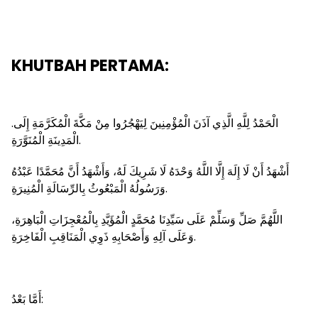
KHUTBAH PERTAMA:
.الْحَمْدُ لِلَّهِ الَّذِي آذَنَ الْمُؤْمِنِينَ لِيَهْجُرُوا مِنْ مَكَّةَ الْمُكَرَّمَةِ إِلَى
الْمَدِينَةِ الْمُنَوَّرَةِ.
أَشْهَدُ أَنْ لَا إِلَهَ إِلَّا اللَّهُ وَحْدَهُ لَا شَرِيكَ لَهُ، وَأَشْهَدُ أَنَّ مُحَمَّدًا عَبْدُهُ
وَرَسُولُهُ الْمَبْعُوثُ بِالرِّسَالَةِ الْمُنِيرَةِ.
اللَّهُمَّ صَلِّ وَسَلِّمْ عَلَى سَيِّدِنَا مُحَمَّدٍ الْمُؤَيَّدِ بِالْمُعْجِزَاتِ الْبَاهِرَةِ،
وَعَلَى آلِهِ وَأَصْحَابِهِ ذَوِي الْمَنَاقِبِ الْفَاخِرَةِ.
أَمَّا بَعْدُ: