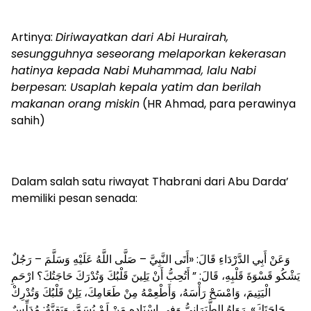
Artinya:
Diriwayatkan dari Abi Hurairah,
sesungguhnya seseorang melaporkan kekerasan
hatinya kepada Nabi Muhammad, lalu Nabi
berpesan: Usaplah kepala yatim dan berilah
makanan orang miskin
(HR Ahmad, para perawinya
sahih)
Dalam salah satu riwayat Thabrani dari Abu Darda’
memiliki pesan senada:
وَعَنْ أَبِي الدَّرْدَاءِ قَالَ: «أَتَى النَّبِيَّ – صَلَّى اللَّهُ عَلَيْهِ وَسَلَّمَ – رَجُلٌ
يَشْكُو قَسْوَةَ قَلْبِهِ، قَالَ: ” أَتُحِبُّ أَنْ يَلِينَ قَلْبُكَ وَتُدْرَكَ حَاجَتُكَ؟ ارْحَمِ
الْيَتِيمَ، وَامْسَحْ رَأْسَهُ، وَأَطْعِمْهُ مِنْ طَعَامِكَ، يَلِنْ قَلْبُكَ وَتُدْرِكْ
حَاجَتَكَ». رَوَاهُ الطَّبَرَانِيُّ وَفِي إِسْنَادِهِ مَنْ لَمْ يُسَمَّ، وَبَقِيَّةُ: مُدَلِّسٌ