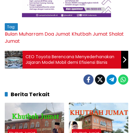
Tag:
Bulan Muharram
Doa Jumat
Khutbah Jumat
Shalat
Jumat
CEO Toyota Berencana Menyederhanakan
Jajaran Model Mobil demi Efisiensi Bisnis
Berita Terkait