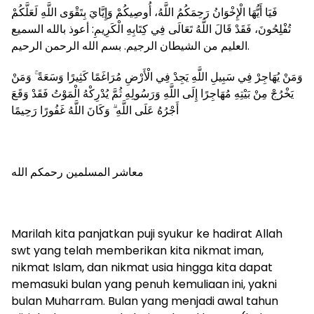
فَيَا أَيُّهَا الْإِخْوَانُ رَحِمَكُمُ اللَّهُ، أُوصِيكُمْ وَإِيَّايَ بِتَقْوَى اللَّهِ لَعَلَّكُمْ
تُفْلِحُونَ، فَقَدْ قَالَ اللَّهُ تَعَالَى فِي كِتَابِهِ الْكَرِيمِ: أعوذ بالله السميع
العليم من الشيطان الرجيم. بسم الله الرحمن الرحيم.
وَمَنْ يُهَاجِرْ فِي سَبِيلِ اللَّهِ يَجِدْ فِي الْأَرْضِ مُرَاغَمًا كَثِيرًا وَسَعَةً ۚ وَمَنْ
يَخْرُجْ مِنْ بَيْتِهِ مُهَاجِرًا إِلَى اللَّهِ وَرَسُولِهِ ثُمَّ يُدْرِكْهُ الْمَوْتُ فَقَدْ وَقَعَ
أَجْرُهُ عَلَى اللَّهِ ۗ وَكَانَ اللَّهُ غَفُورًا رَحِيمًا
معاشر المسلمين رحمكم الله
Marilah kita panjatkan puji syukur ke hadirat Allah
swt yang telah memberikan kita nikmat iman,
nikmat Islam, dan nikmat usia hingga kita dapat
memasuki bulan yang penuh kemuliaan ini, yakni
bulan Muharram. Bulan yang menjadi awal tahun