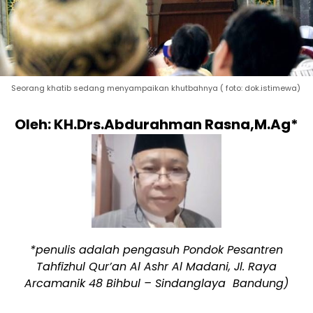
Seorang khatib sedang menyampaikan khutbahnya ( foto: dok.istimewa)
Oleh: K
H.Drs.Abdurahman Rasna,M.Ag*
*penulis adalah pengasuh Pondok Pesantren
Tahfizhul Qur’an Al Ashr Al Madani, Jl. Raya
Arcamanik 48 Bihbul – Sindanglaya Bandung)