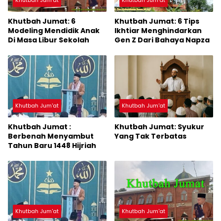
Khutbah Jum'at
Khutbah Jum'at
Khutbah Jumat: 6
Khutbah Jumat: 6 Tips
Modeling Mendidik Anak
Ikhtiar Menghindarkan
Di Masa Libur Sekolah
Gen Z Dari Bahaya Napza
Khutbah Jum'at
Khutbah Jum'at
Khutbah Jumat :
Khutbah Jumat: Syukur
Berbenah Menyambut
Yang Tak Terbatas
Tahun Baru 1448 Hijriah
Khutbah Jum'at
Khutbah Jum'at