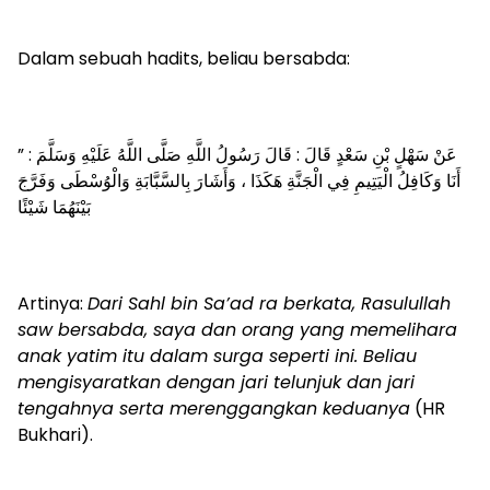
Dalam sebuah hadits, beliau bersabda:
عَنْ سَهْلٍ بْنِ سَعْدٍ قَالَ : قَالَ رَسُولُ اللَّهِ صَلَّى اللَّهُ عَلَيْهِ وَسَلَّمَ : ”
أَنَا وَكَافِلُ الْيَتِيمِ فِي الْجَنَّةِ هَكَذَا ، وَأَشَارَ بِالسَّبَّابَةِ وَالْوُسْطَى وَفَرَّجَ
بَيْنَهُمَا شَيْئًا
Artinya:
Dari Sahl bin Sa’ad ra berkata, Rasulullah
saw bersabda, saya dan orang yang memelihara
anak yatim itu dalam surga seperti ini. Beliau
mengisyaratkan dengan jari telunjuk dan jari
tengahnya serta merenggangkan keduanya
(HR
Bukhari).