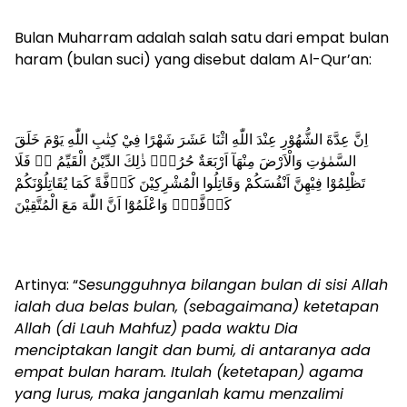
Bulan Muharram adalah salah satu dari empat bulan
haram (bulan suci) yang disebut dalam Al-Qur’an:
اِنَّ عِدَّةَ الشُّهُوْرِ عِنْدَ اللّٰهِ اثْنَا عَشَرَ شَهْرًا فِيْ كِتٰبِ اللّٰهِ يَوْمَ خَلَقَ
السَّمٰوٰتِ وَالْاَرْضَ مِنْهَآ اَرْبَعَةٌ حُرُمٌۗ ذٰلِكَ الدِّيْنُ الْقَيِّمُ ەۙ فَلَا
تَظْلِمُوْا فِيْهِنَّ اَنْفُسَكُمْ وَقَاتِلُوا الْمُشْرِكِيْنَ كَاۤفَّةً كَمَا يُقَاتِلُوْنَكُمْ
كَاۤفَّةًۗ وَاعْلَمُوْٓا اَنَّ اللّٰهَ مَعَ الْمُتَّقِيْنَ
Artinya: “
Sesungguhnya bilangan bulan di sisi Allah
ialah dua belas bulan, (sebagaimana) ketetapan
Allah (di Lauh Mahfuz) pada waktu Dia
menciptakan langit dan bumi, di antaranya ada
empat bulan haram. Itulah (ketetapan) agama
yang lurus, maka janganlah kamu menzalimi