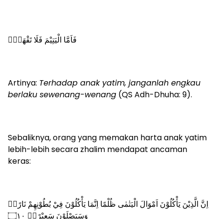
فَاَمَّا الْيَتِيْمَ فَلَا تَقْهَرْۗ
Artinya:
Terhadap anak yatim, janganlah engkau
berlaku sewenang-wenang
(QS Adh-Dhuha: 9).
Sebaliknya, orang yang memakan harta anak yatim
lebih-lebih secara zhalim mendapat ancaman
keras:
اِنَّ الَّذِيْنَ يَأْكُلُوْنَ اَمْوَالَ الْيَتٰمٰى ظُلْمًا اِنَّمَا يَأْكُلُوْنَ فِيْ بُطُوْنِهِمْ نَارًاۗ
وَسَيَصْلَوْنَ سَعِيْرًاࣖ ۝١٠