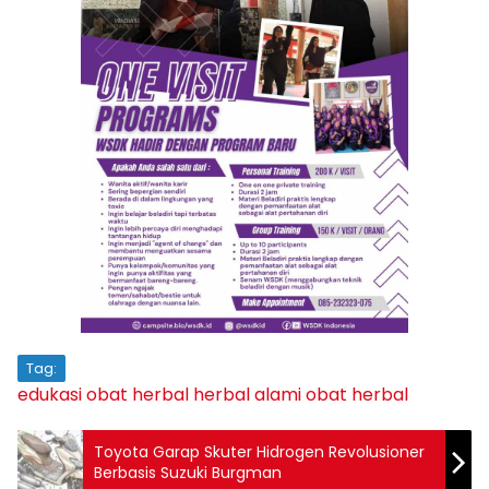
Tag:
edukasi obat herbal
herbal alami
obat herbal
Toyota Garap Skuter Hidrogen Revolusioner
Berbasis Suzuki Burgman