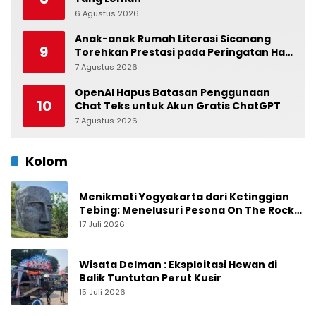
6 Agustus 2026
0
Anak-anak Rumah Literasi Sicanang
9
Torehkan Prestasi pada Peringatan Hari
Anak Nasional di Kecamatan Medan
7 Agustus 2026
0
Belawan
OpenAI Hapus Batasan Penggunaan
10
Chat Teks untuk Akun Gratis ChatGPT
7 Agustus 2026
0
Kolom
Menikmati Yogyakarta dari Ketinggian
Tebing: Menelusuri Pesona On The Rock
Jogja yang Sedang Naik Daun
17 Juli 2026
Wisata Delman : Eksploitasi Hewan di
Balik Tuntutan Perut Kusir
15 Juli 2026