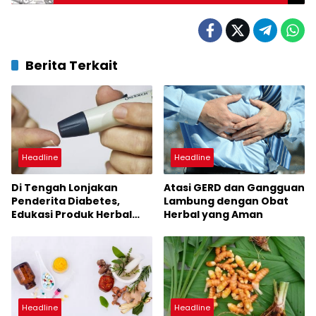
Berita Terkait
Headline
Headline
Di Tengah Lonjakan
Atasi GERD dan Gangguan
Penderita Diabetes,
Lambung dengan Obat
Edukasi Produk Herbal
Herbal yang Aman
yang Aman Semakin
Penting
Headline
Headline