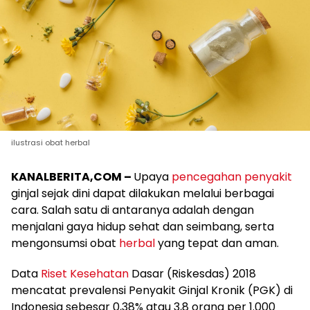
ilustrasi obat herbal
KANALBERITA,COM –
Upaya
pencegahan penyakit
ginjal sejak dini dapat dilakukan melalui berbagai
cara. Salah satu di antaranya adalah dengan
menjalani gaya hidup sehat dan seimbang, serta
mengonsumsi obat
herbal
yang tepat dan aman.
Data
Riset
Kesehatan
Dasar (Riskesdas) 2018
mencatat prevalensi Penyakit Ginjal Kronik (PGK) di
Indonesia sebesar 0,38% atau 3,8 orang per 1.000