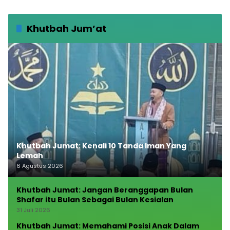
Khutbah Jum’at
Khutbah Jumat: Kenali 10 Tanda Iman Yang
Lemah
6 Agustus 2026
Khutbah Jumat: Jangan Beranggapan Bulan
Shafar itu Bulan Sebagai Bulan Kesialan
31 Juli 2026
Khutbah Jumat: Memahami Posisi Anak Dalam