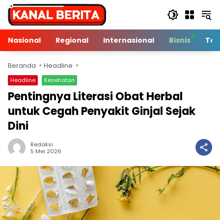
Langsung
ke
konten
Nasional
Regional
Internasional
Bisnis
Tek
Beranda
Headline
Headline
Kesehatan
Pentingnya Literasi Obat Herbal
untuk Cegah Penyakit Ginjal Sejak
Dini
Redaksi
3 Min Baca
5 Mei 2026