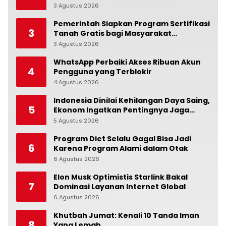
Suasana Hati
3 Agustus 2026
0
Pemerintah Siapkan Program Sertifikasi
3
Tanah Gratis bagi Masyarakat
Berpenghasilan Rendah
3 Agustus 2026
0
WhatsApp Perbaiki Akses Ribuan Akun
4
Pengguna yang Terblokir
4 Agustus 2026
0
Indonesia Dinilai Kehilangan Daya Saing,
5
Ekonom Ingatkan Pentingnya Jaga
Independensi Bank Indonesia
5 Agustus 2026
0
Program Diet Selalu Gagal Bisa Jadi
6
Karena Program Alami dalam Otak
6 Agustus 2026
0
Elon Musk Optimistis Starlink Bakal
7
Dominasi Layanan Internet Global
6 Agustus 2026
0
Khutbah Jumat: Kenali 10 Tanda Iman
8
Yang Lemah