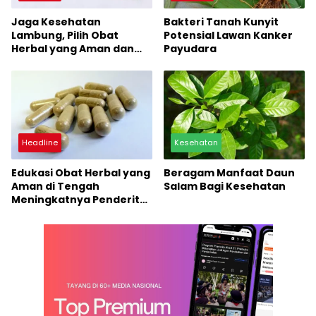
Jaga Kesehatan
Bakteri Tanah Kunyit
Lambung, Pilih Obat
Potensial Lawan Kanker
Herbal yang Aman dan
Payudara
Teruji BPOM
Headline
Kesehatan
Edukasi Obat Herbal yang
Beragam Manfaat Daun
Aman di Tengah
Salam Bagi Kesehatan
Meningkatnya Penderita
Diabetes