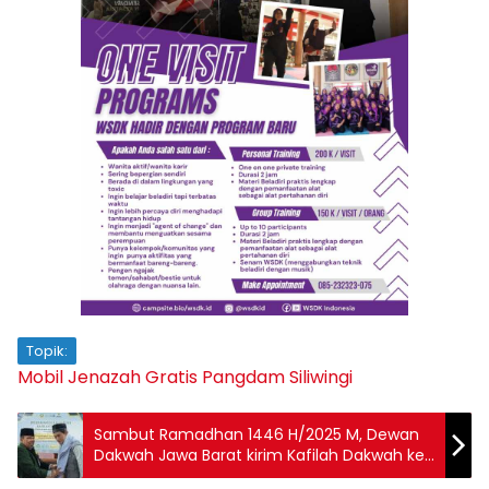
Topik:
Mobil Jenazah Gratis
Pangdam Siliwingi
Sambut Ramadhan 1446 H/2025 M, Dewan
Dakwah Jawa Barat kirim Kafilah Dakwah ke
Daerah.