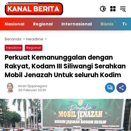
Langsung
ke
konten
Nasional
Regional
Internasional
Bisnis
Tek
Beranda
Headline
Headline
Regional
Perkuat Kemanunggalan dengan
Rakyat, Kodam III Siliwangi Serahkan
Mobil Jenazah Untuk seluruh Kodim
Iman Djojonegoro
4 Min Baca
26 Februari 2025