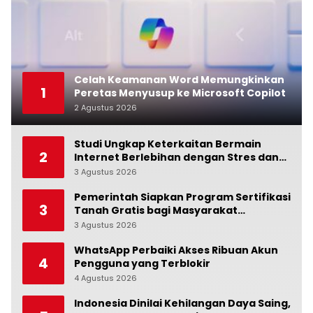
Celah Keamanan Word Memungkinkan
1
Peretas Menyusup ke Microsoft Copilot
2 Agustus 2026
0
Studi Ungkap Keterkaitan Bermain
2
Internet Berlebihan dengan Stres dan
Suasana Hati
3 Agustus 2026
0
Pemerintah Siapkan Program Sertifikasi
3
Tanah Gratis bagi Masyarakat
Berpenghasilan Rendah
3 Agustus 2026
0
WhatsApp Perbaiki Akses Ribuan Akun
4
Pengguna yang Terblokir
4 Agustus 2026
0
Indonesia Dinilai Kehilangan Daya Saing,