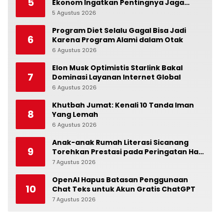
5
Ekonom Ingatkan Pentingnya Jaga
Independensi Bank Indonesia
5 Agustus 2026
0
Program Diet Selalu Gagal Bisa Jadi
6
Karena Program Alami dalam Otak
6 Agustus 2026
0
Elon Musk Optimistis Starlink Bakal
7
Dominasi Layanan Internet Global
6 Agustus 2026
0
Khutbah Jumat: Kenali 10 Tanda Iman
8
Yang Lemah
6 Agustus 2026
0
Anak-anak Rumah Literasi Sicanang
9
Torehkan Prestasi pada Peringatan Hari
Anak Nasional di Kecamatan Medan
7 Agustus 2026
0
Belawan
OpenAI Hapus Batasan Penggunaan
10
Chat Teks untuk Akun Gratis ChatGPT
7 Agustus 2026
0