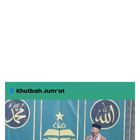
Khutbah Jum’at