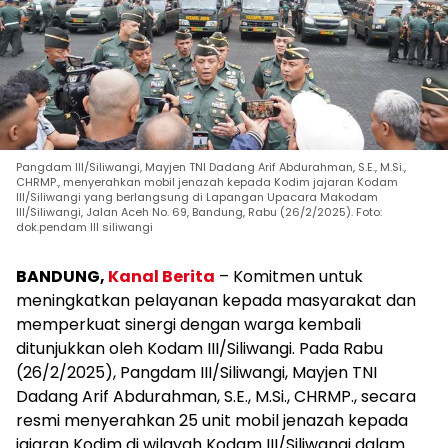
Pangdam III/Siliwangi, Mayjen TNI Dadang Arif Abdurahman, S.E., M.Si.,
CHRMP., menyerahkan mobil jenazah kepada Kodim jajaran Kodam
III/Siliwangi yang berlangsung di Lapangan Upacara Makodam
III/Siliwangi, Jalan Aceh No. 69, Bandung, Rabu (26/2/2025). Foto:
dok.pendam III siliwangi
BANDUNG,
Kanal Berita
– Komitmen untuk
meningkatkan pelayanan kepada masyarakat dan
memperkuat sinergi dengan warga kembali
ditunjukkan oleh Kodam III/Siliwangi. Pada Rabu
(26/2/2025), Pangdam III/Siliwangi, Mayjen TNI
Dadang Arif Abdurahman, S.E., M.Si., CHRMP., secara
resmi menyerahkan 25 unit mobil jenazah kepada
jajaran Kodim di wilayah Kodam III/Siliwangi dalam