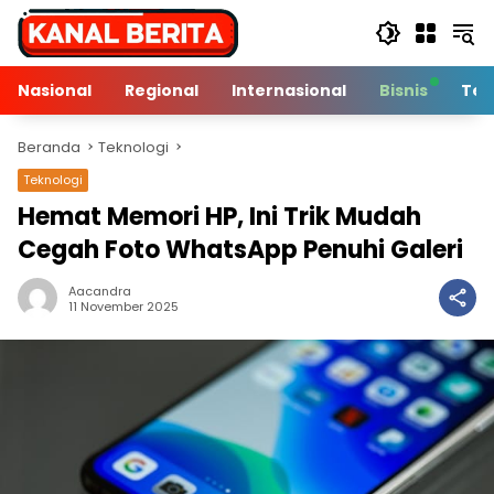
Langsung
ke
konten
Nasional
Regional
Internasional
Bisnis
Tek
Beranda
Teknologi
Teknologi
Hemat Memori HP, Ini Trik Mudah
Cegah Foto WhatsApp Penuhi Galeri
Aacandra
2 Min Baca
11 November 2025