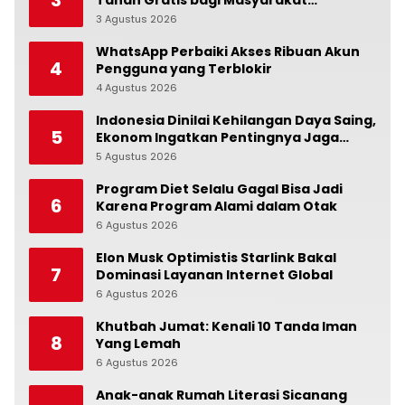
Berpenghasilan Rendah
3 Agustus 2026
0
WhatsApp Perbaiki Akses Ribuan Akun
4
Pengguna yang Terblokir
4 Agustus 2026
0
Indonesia Dinilai Kehilangan Daya Saing,
5
Ekonom Ingatkan Pentingnya Jaga
Independensi Bank Indonesia
5 Agustus 2026
0
Program Diet Selalu Gagal Bisa Jadi
6
Karena Program Alami dalam Otak
6 Agustus 2026
0
Elon Musk Optimistis Starlink Bakal
7
Dominasi Layanan Internet Global
6 Agustus 2026
0
Khutbah Jumat: Kenali 10 Tanda Iman
8
Yang Lemah
6 Agustus 2026
0
Anak-anak Rumah Literasi Sicanang