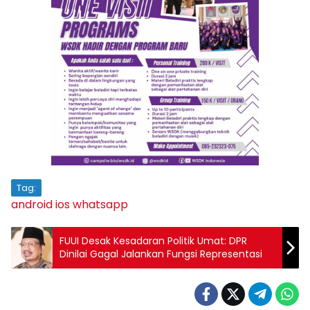
Tag:
android
ios
whatsapp
FUUI Desak Kesadaran Politik Umat: DPR
Dinilai Gagal Jalankan Fungsi Representasi