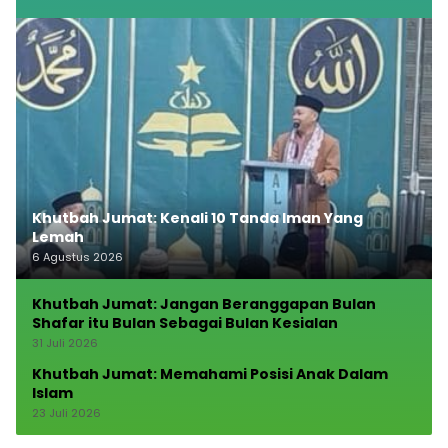
Khutbah Jumat: Kenali 10 Tanda Iman Yang
Lemah
6 Agustus 2026
Khutbah Jumat: Jangan Beranggapan Bulan
Shafar itu Bulan Sebagai Bulan Kesialan
31 Juli 2026
Khutbah Jumat: Memahami Posisi Anak Dalam
Islam
23 Juli 2026