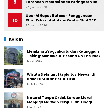
9
Torehkan Prestasi pada Peringatan Hari
Anak Nasional di Kecamatan Medan
7 Agustus 2026
0
Belawan
OpenAI Hapus Batasan Penggunaan
10
Chat Teks untuk Akun Gratis ChatGPT
7 Agustus 2026
0
Kolom
Menikmati Yogyakarta dari Ketinggian
Tebing: Menelusuri Pesona On The Rock
Jogja yang Sedang Naik Daun
17 Juli 2026
Wisata Delman : Eksploitasi Hewan di
Balik Tuntutan Perut Kusir
15 Juli 2026
Natural Tanpa Ordal: Seruan Moral
Menjaga Marwah Perguruan Tinggi
1 Juli 2026