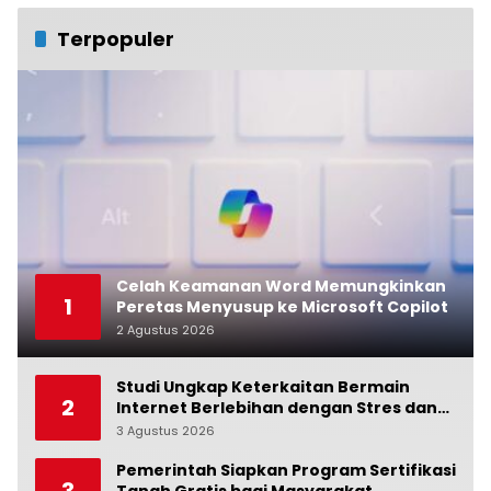
Terpopuler
Celah Keamanan Word Memungkinkan
1
Peretas Menyusup ke Microsoft Copilot
2 Agustus 2026
0
Studi Ungkap Keterkaitan Bermain
2
Internet Berlebihan dengan Stres dan
Suasana Hati
3 Agustus 2026
0
Pemerintah Siapkan Program Sertifikasi
3
Tanah Gratis bagi Masyarakat