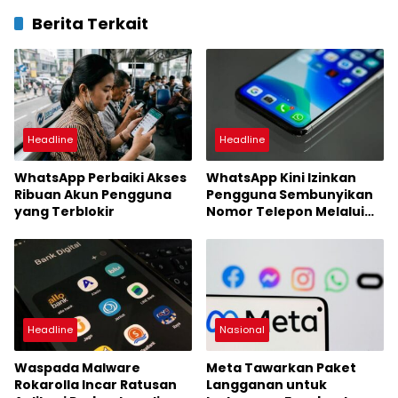
Berita Terkait
Headline
Headline
WhatsApp Perbaiki Akses
WhatsApp Kini Izinkan
Ribuan Akun Pengguna
Pengguna Sembunyikan
yang Terblokir
Nomor Telepon Melalui
Fitur Username
Headline
Nasional
Waspada Malware
Meta Tawarkan Paket
Rokarolla Incar Ratusan
Langganan untuk