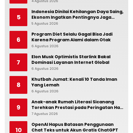
4 Agustus 2026
0
Indonesia Dinilai Kehilangan Daya Saing,
5
Ekonom Ingatkan Pentingnya Jaga
Independensi Bank Indonesia
5 Agustus 2026
0
Program Diet Selalu Gagal Bisa Jadi
6
Karena Program Alami dalam Otak
6 Agustus 2026
0
Elon Musk Optimistis Starlink Bakal
7
Dominasi Layanan Internet Global
6 Agustus 2026
0
Khutbah Jumat: Kenali 10 Tanda Iman
8
Yang Lemah
6 Agustus 2026
0
Anak-anak Rumah Literasi Sicanang
9
Torehkan Prestasi pada Peringatan Hari
Anak Nasional di Kecamatan Medan
7 Agustus 2026
0
Belawan
OpenAI Hapus Batasan Penggunaan
10
Chat Teks untuk Akun Gratis ChatGPT