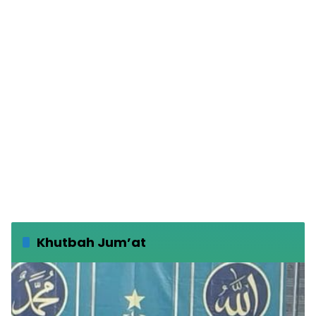
Khutbah Jum’at