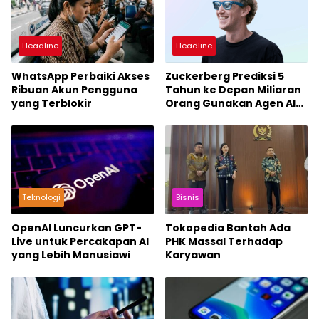
Headline
Headline
WhatsApp Perbaiki Akses
Zuckerberg Prediksi 5
Ribuan Akun Pengguna
Tahun ke Depan Miliaran
yang Terblokir
Orang Gunakan Agen AI
Pribadi
Teknologi
Bisnis
OpenAI Luncurkan GPT-
Tokopedia Bantah Ada
Live untuk Percakapan AI
PHK Massal Terhadap
yang Lebih Manusiawi
Karyawan