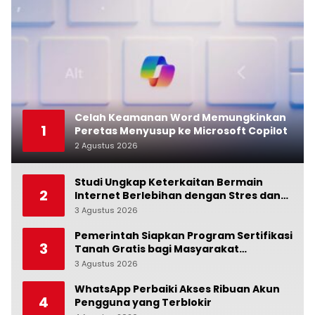
Celah Keamanan Word Memungkinkan
1
Peretas Menyusup ke Microsoft Copilot
2 Agustus 2026
0
Studi Ungkap Keterkaitan Bermain
2
Internet Berlebihan dengan Stres dan
Suasana Hati
3 Agustus 2026
0
Pemerintah Siapkan Program Sertifikasi
3
Tanah Gratis bagi Masyarakat
Berpenghasilan Rendah
3 Agustus 2026
0
WhatsApp Perbaiki Akses Ribuan Akun
4
Pengguna yang Terblokir