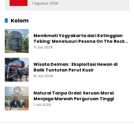
7 Agustus 2026
0
Kolom
Menikmati Yogyakarta dari Ketinggian
Tebing: Menelusuri Pesona On The Rock
Jogja yang Sedang Naik Daun
17 Juli 2026
Wisata Delman : Eksploitasi Hewan di
Balik Tuntutan Perut Kusir
15 Juli 2026
Natural Tanpa Ordal: Seruan Moral
Menjaga Marwah Perguruan Tinggi
1 Juli 2026