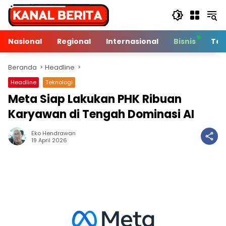
Langsung
ke
konten
Nasional
Regional
Internasional
Bisnis
Tek
Beranda
Headline
Headline
Teknologi
Meta Siap Lakukan PHK Ribuan
Karyawan di Tengah Dominasi AI
Eko Hendrawan
2 Min Baca
19 April 2026