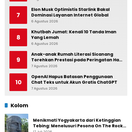
Elon Musk Optimistis Starlink Bakal
7
Dominasi Layanan Internet Global
6 Agustus 2026
0
Khutbah Jumat: Kenali 10 Tanda Iman
8
Yang Lemah
6 Agustus 2026
0
Anak-anak Rumah Literasi Sicanang
9
Torehkan Prestasi pada Peringatan Hari
Anak Nasional di Kecamatan Medan
7 Agustus 2026
0
Belawan
OpenAI Hapus Batasan Penggunaan
10
Chat Teks untuk Akun Gratis ChatGPT
7 Agustus 2026
0
Kolom
Menikmati Yogyakarta dari Ketinggian
Tebing: Menelusuri Pesona On The Rock
Jogja yang Sedang Naik Daun
17 Juli 2026