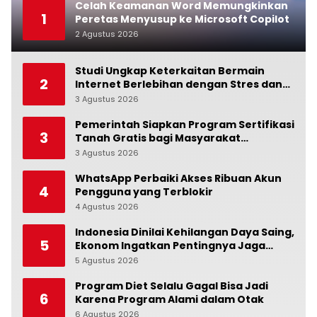
Celah Keamanan Word Memungkinkan
1
Peretas Menyusup ke Microsoft Copilot
2 Agustus 2026
0
Studi Ungkap Keterkaitan Bermain
2
Internet Berlebihan dengan Stres dan
Suasana Hati
3 Agustus 2026
0
Pemerintah Siapkan Program Sertifikasi
3
Tanah Gratis bagi Masyarakat
Berpenghasilan Rendah
3 Agustus 2026
0
WhatsApp Perbaiki Akses Ribuan Akun
4
Pengguna yang Terblokir
4 Agustus 2026
0
Indonesia Dinilai Kehilangan Daya Saing,
5
Ekonom Ingatkan Pentingnya Jaga
Independensi Bank Indonesia
5 Agustus 2026
0
Program Diet Selalu Gagal Bisa Jadi
6
Karena Program Alami dalam Otak
6 Agustus 2026
0