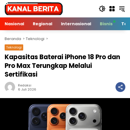
Langsung
ke
konten
Nasional
Regional
Internasional
Bisnis
Tek
Beranda
Teknologi
Teknologi
Kapasitas Baterai iPhone 18 Pro dan
Pro Max Terungkap Melalui
Sertifikasi
Redaksi
2 Min Baca
6 Juli 2026