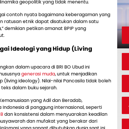
 dinamika geopolitik yang tidak menentu.
bagai contoh nyata bagaimana keberagaman yang
 dan ratusan etnik dapat disatukan dalam satu
,” demikian petikan amanat BPIP yang
t.
ai Ideologi yang Hidup (Living
ungkan dalam upacara di BRI BO Ubud ini
khususnya
generasi muda
, untuk menjadikan
(living ideology). Nilai-nilai Pancasila tidak boleh
 teks dalam buku sejarah.
, Kemanusiaan yang Adil dan Beradab,
 Indonesia di panggung internasional, seperti
BB
dan konsistensi dalam menyuarakan keadilan
 musyawarah dan mufakat yang berakar dari
diplomasi yang sangat dibutuhkan dunia saat ini