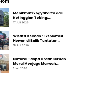
olom
Menikmati Yogyakarta dari
Ketinggian Tebing:
Menelusuri Pesona On The
17 Juli 2026
Rock Jogja yang Sedang Naik
Daun
Wisata Delman : Eksploitasi
Hewan di Balik Tuntutan
Perut Kusir
15 Juli 2026
Natural Tanpa Ordal: Seruan
Moral Menjaga Marwah
Perguruan Tinggi
1 Juli 2026