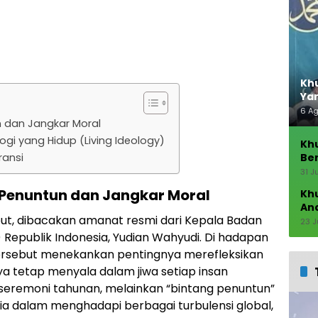
Khu
Ya
6 A
n dan Jangkar Moral
ogi yang Hidup (Living Ideology)
Kh
ransi
Ber
Seb
31 J
 Penuntun dan Jangkar Moral
Kh
An
t, dibacakan amanat resmi dari Kepala Badan
23 J
 Republik Indonesia, Yudian Wahyudi. Di hadapan
ersebut menekankan pentingnya merefleksikan
a tetap menyala dalam jiwa setiap insan
 seremoni tahunan, melainkan “bintang penuntun”
ia dalam menghadapi berbagai turbulensi global,