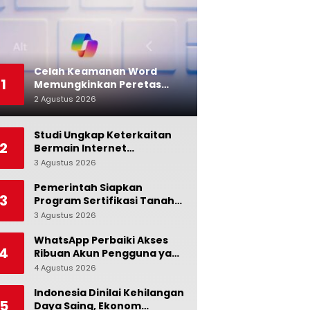
Celah Keamanan Word
1
Memungkinkan Peretas
Menyusup ke Microsoft
2 Agustus 2026
0
Copilot
Studi Ungkap Keterkaitan
2
Bermain Internet
Berlebihan dengan Stres
3 Agustus 2026
0
dan Suasana Hati
Pemerintah Siapkan
3
Program Sertifikasi Tanah
Gratis bagi Masyarakat
3 Agustus 2026
0
Berpenghasilan Rendah
WhatsApp Perbaiki Akses
4
Ribuan Akun Pengguna yang
Terblokir
4 Agustus 2026
0
Indonesia Dinilai Kehilangan
5
Daya Saing, Ekonom