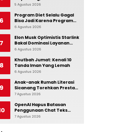
Ingatkan Pentingnya Jaga
5 Agustus 2026
0
Independensi Bank
Indonesia
Program Diet Selalu Gagal
6
Bisa Jadi Karena Program
Alami dalam Otak
6 Agustus 2026
0
Elon Musk Optimistis Starlink
7
Bakal Dominasi Layanan
Internet Global
6 Agustus 2026
0
Khutbah Jumat: Kenali 10
8
Tanda Iman Yang Lemah
6 Agustus 2026
0
Anak-anak Rumah Literasi
9
Sicanang Torehkan Prestasi
pada Peringatan Hari Anak
7 Agustus 2026
0
Nasional di Kecamatan
Medan Belawan
OpenAI Hapus Batasan
10
Penggunaan Chat Teks
untuk Akun Gratis ChatGPT
7 Agustus 2026
0