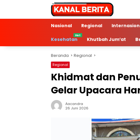
Langsung
ke
konten
Nasional
Regional
Internasion
Kesehatan
Khutbah Jum’at
B
Beranda
Regional
Regional
Khidmat dan Penu
Gelar Upacara Har
Aacandra
2 Min Baca
26 Juni 2026