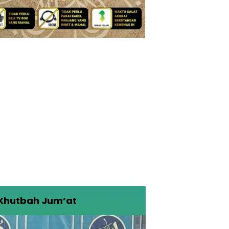
Khutbah Jum’at