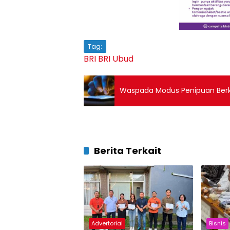
Tag:
BRI
BRI Ubud
Waspada Modus Penipuan Ber
Berita Terkait
Advertorial
Bisnis