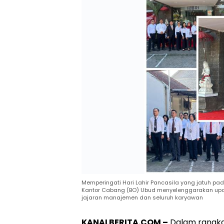
Memperingati Hari Lahir Pancasila yang jatuh pada
Kantor Cabang (BO) Ubud menyelenggarakan upac
jajaran manajemen dan seluruh karyawan
KANALBERITA.COM –
Dalam rangka 