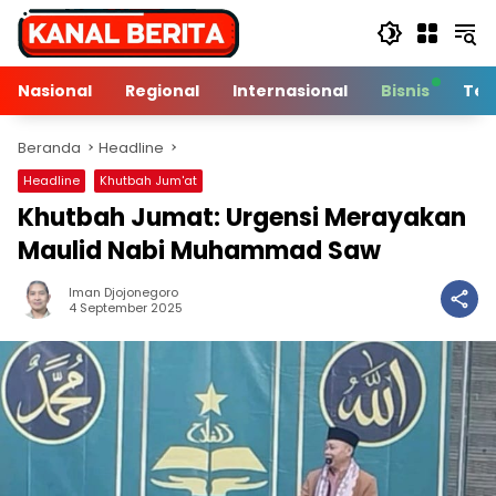
Langsung
ke
konten
Nasional
Regional
Internasional
Bisnis
Tek
Beranda
Headline
Headline
Khutbah Jum'at
Khutbah Jumat: Urgensi Merayakan
Maulid Nabi Muhammad Saw
Iman Djojonegoro
8 Min Baca
4 September 2025