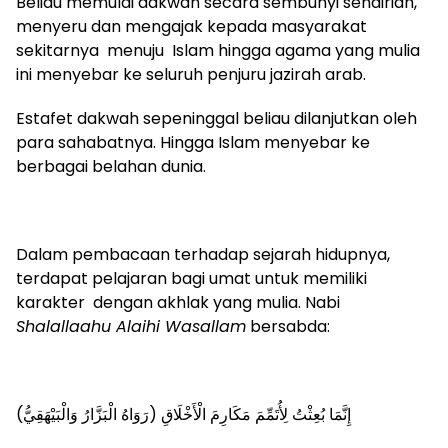
Beliau memulai dakwah secara sembunyi sendirian,
menyeru dan mengajak kepada masyarakat
sekitarnya menuju Islam hingga agama yang mulia
ini menyebar ke seluruh penjuru jazirah arab.
Estafet dakwah sepeninggal beliau dilanjutkan oleh
para sahabatnya. Hingga Islam menyebar ke
berbagai belahan dunia.
Dalam pembacaan terhadap sejarah hidupnya,
terdapat pelajaran bagi umat untuk memiliki
karakter dengan akhlak yang mulia. Nabi
Shalallaahu Alaihi Wasallam
bersabda:
إِنَّمَا بُعِثْتُ لِأُتَمِّمَ مَكَارِمَ الْأَخْلَاقِ (رَوَاهُ الْبَزَّارُ وَالْبَيْهَقِيُّ)