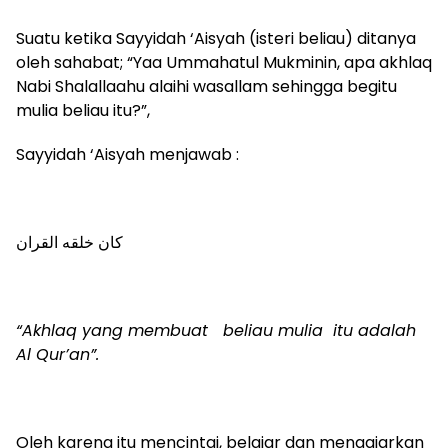
Suatu ketika Sayyidah ‘Aisyah (isteri beliau) ditanya
oleh sahabat; “Yaa Ummahatul Mukminin, apa akhlaq
Nabi Shalallaahu alaihi wasallam sehingga begitu
mulia beliau itu?”,
Sayyidah ‘Aisyah menjawab :
كان خلقه القران
“Akhlaq yang membuat beliau mulia itu adalah
Al Qur’an”.
Oleh karena itu mencintai, belajar dan mengajarkan