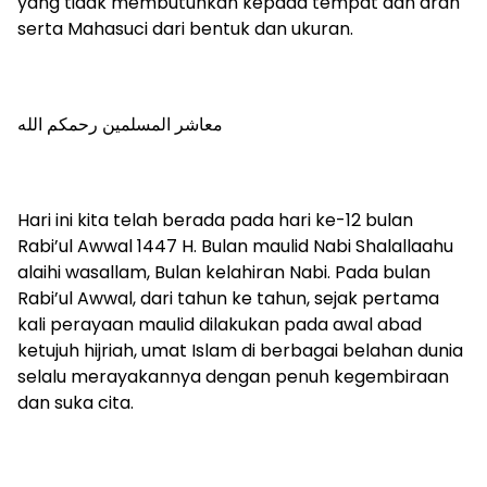
yang tidak membutuhkan kepada tempat dan arah
serta Mahasuci dari bentuk dan ukuran.
معاشر المسلمين رحمكم الله
Hari ini kita telah berada pada hari ke-12 bulan
Rabi’ul Awwal 1447 H. Bulan maulid Nabi Shalallaahu
alaihi wasallam, Bulan kelahiran Nabi. Pada bulan
Rabi’ul Awwal, dari tahun ke tahun, sejak pertama
kali perayaan maulid dilakukan pada awal abad
ketujuh hijriah, umat Islam di berbagai belahan dunia
selalu merayakannya dengan penuh kegembiraan
dan suka cita.