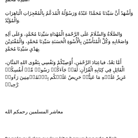
وَأَشْهَدُ أَنَّ سَيِّدَنَا مُحَمَّدًا عَبْدُهُ وَرَسُوْلُهُ الْمُدَعَّمُ بِالْمُعْجِزَاتِ الْبَاهِرَاتِ
وَالْمُؤَيَّدُ.
وَالصَّلَاةُ وَالسَّلَامُ عَلَى الرَّحْمَةِ الْمُهْدَاةِ سَيِّدِنَا مُحّمَّدٍ، وَعَلَى آلِهِ
وَاصَحْابِهِ وَكُلِّ الْمُتَأَسِّيْنَ بِالْأُسْوَةِ الْحَسَنَةِ سَيِّدِنَا مُحَمَّدٍ، وَالْمُقْتَدِيْنَ
بِهَدْيِ سَيِّدِنَا مُحَمَّدٍ.
أَمَّا بَعْدُ، فياعِبَادَ الرَّحْمٰنِ، أُوْصِيْكُمْ وَنَفْسِي بِتَقْوَى اللهِ المَنَّانِ،
الْقَائِلِ فِي كِتَابِهِ الْقُرْآنِ: لَقَدۡ جَآءَكُمۡ رَسُولٞ مِّنۡ أَنفُسِكُمۡ
عَزِيزٌ عَلَيۡهِ مَا عَنِتُّمۡ حَرِيصٌ عَلَيۡكُم بِٱلۡمُؤۡمِنِينَ رَءُوفٞ
رَّحِيمٞ:
معاشر المسلمين رحمكم الله