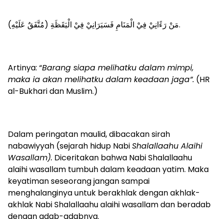
مَنْ رَءََانِيْ فِيْ الْمَنَامِ فَسَيَرَانِيْ فِيْ الْيَقَظَةِ (مُتَّفَقٌ عَلَيْهِ).
Artinya: “
Barang siapa melihatku dalam mimpi,
maka ia akan melihatku dalam keadaan jaga”.
(HR
al-Bukhari dan Muslim.)
Dalam peringatan maulid, dibacakan sirah
nabawiyyah (sejarah hidup Nabi
Shalallaahu Alaihi
Wasallam).
Diceritakan bahwa Nabi Shalallaahu
alaihi wasallam tumbuh dalam keadaan yatim. Maka
keyatiman seseorang jangan sampai
menghalanginya untuk berakhlak dengan akhlak-
akhlak Nabi Shalallaahu alaihi wasallam dan beradab
dengan adab-adabnya.