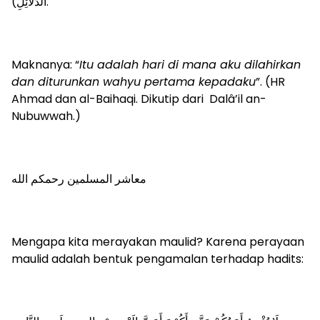
الدَّلَائِلِ).
Maknanya: “
Itu adalah hari di mana aku dilahirkan
dan diturunkan wahyu pertama kepadaku
”. (HR
Ahmad dan al-Baihaqi. Dikutip dari Dalâ’il an-
Nubuwwah.)
معاشر المسلمين رحمكم الله
Mengapa kita merayakan maulid? Karena perayaan
maulid adalah bentuk pengamalan terhadap hadits: