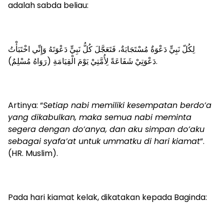
adalah sabda beliau:
لِكُلّ نَبِيٍّ دَعْوَةٌ مُسْتَجَابَةٌ، فَتَعَجَّلَ كُلُّ نَبِيٍّ دَعْوَتَهُ وَإِنِّي اخْتَبَأْتُ
دَعْوَتِيْ شَفَاعَةً لِأُمَّتِيْ يَوْمَ الْقِيَامَةِ (رَوَاهُ مُسْلِمٌ).
Artinya: “
Setiap nabi memiliki kesempatan berdo’a
yang dikabulkan, maka semua nabi meminta
segera dengan do’anya, dan aku simpan do’aku
sebagai syafa’at untuk ummatku di hari kiamat
”.
(HR. Muslim).
Pada hari kiamat kelak, dikatakan kepada Baginda: