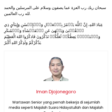
سبحان ربك رب العزة عما يصفون وسلام على المرسلين والحمد
لله رب العالمين.
عِبَادَ اللهِ، إِنَّ ٱللَّهَ يَأۡمُرُ بِٱلۡعَدۡلِ وَٱلۡإِحۡسَٰنِ وَإِيتَآيِٕ ذِي
ٱلۡقُرۡبَىٰ وَيَنۡهَىٰ عَنِ ٱلۡفَحۡشَآءِ وَٱلۡمُنكَرِ
وَٱلۡبَغۡيِۚ يَعِظُكُمۡ لَعَلَّكُمۡ تَذَكَّرُونَ فَاذكُرُوا اللهَ الْعَظِيْمَ
يَذْكُرْكُمْ وَلَذِكْرُ اللهِ أَكْبَرُ.
Iman Djojonegoro
Wartawan Senior yang pernah bekerja di sejumlah
media seperti Majalah Suara Hidayatullah dan Majalah