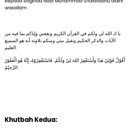
kepada baginda Nabi Muhammad Shalallaahu alaihi
wasallam .
با ك الله لي ولكم في القرآن الكريم ونفعني وإياكم بما فيه من
الآيات والذكر الحكيم وتقبل مني ومنكم تلاوته أنه هو السميع
العليم.
أَقُوْلُ قَوْلِيْ هٰذَا وَأَسْتَغْفِرُ اللهَ لِيْ وَلَكُمْ، فَاسْتَغْفِرُوْهُ، إِنَّهُ هُوَ الْغَفُوْرُ
الرَّحِيْمُ.
Khutbah Kedua: