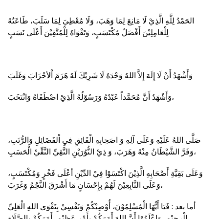
الحَمْدُ لِلَّهِ الَّذِيْ لَا مَانِعَ لِمَا وَهَبَ، وَلَا مُعْطِيَ لِمَا سَلَبَ، طَاعَتُهُ
لِلْعَامِلِيْنَ أَفْضَلُ مُكْتَسَبٍ، وَتَقْوَاهُ لِلْمُتَّقِيْنَ أَعْلَى نَسَبٍ
وَأَشْهَدُ أَنْ لَا إِلَهَ إِلاَّ اللهُ وَحْدَهُ لَا شَرِيْكَ لَهُ هَزَمَ اْلأحْزَابَ وَغَلَبَ
وَأَشْهَدُ أَنَّ مُحَمَّداً عَبْدُهُ وَرَسُوْلُهُ الَّذِيْ اصْطَفَاهُ وَانْتَخَبَ،
صَلَّى اللهُ عَلَيْهِ وَعَلَى آلِهِ وَ اصَحِابِهِ الْفَائِقِ فِيِ اْلفَضَائِلِ وَالرُّتَبِ،
وَفَرَّ الشَّيْطَانُ مِنْهُ وَهَرَبَ، وَ ذِيْ النُّوُرَيْنِ التَّقِيِّ النَّقِّيْ الْحَسَبِ،
وَعَلَى بَقِيَّةِ أَصْحَابِهِ الَّذِيْنَ اكْتَسَوْا فِيْ الدِّيْنِ أعْلَى فَخْرٍ وَمُكْتَسَبٍ،
وَعَلَى التَّابِعِيْنَ لَهُمْ بِإِحْسَانٍ مَا أَشْرَقَ النَّجْمُ وَغَرَبَ،
أما بعد : فَيَا أَيُّهَا الْمُسْلِمُوْنَ، أُوْصِيْكُمْ وَنَفْسِيْ بِتَقْوَى اللهِ الْعَلِيِّ
الْرحيْمِ، وَاعْلَمُوْا أَنَّ اللهَ أَمَرَكُمْ بِأَمْرٍ عَظِيْمٍ، أَمَرَكُمْ بِالصَّلَاةِ