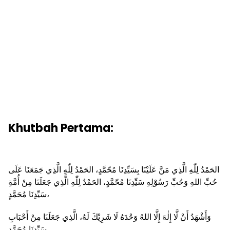
Khutbah Pertama:
الحَمْدُ لِلّٰهِ الَّذِي مَنَّ عَلَيْنَا بِسَيِّدِنَا مُحّمَّدٍ، الحَمْدُ لِلّٰهِ الَّذِي جَمَعَنَا عَلَى
حُبِّ اللهِ وَحُبِّ رَسُوْلِهِ سَيِّدِنَا مُحّمَّدٍ، الحَمْدُ لِلّٰهِ الَّذِي جَعَلَنَا مِنْ أُمَّةِ
سَيِّدِنَا مُحَمَّدٍ،
وَأَشْهَدُ أَنْ لَّا إِلٰهَ إِلَّا اللهُ وَحْدَهُ لَا شَرِيْكَ لَهُ، الَّذِي جَعَلَنَا مِنْ أَحْبَابِ
سَيِّدِنَا مُحَمَّدٍ،