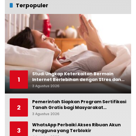
Terpopuler
Studi Ungkap Keterkaitan Bermain
1
Internet Berlebihan dengan Stres dan
Suasana Hati
3 Agustus 2026
0
Pemerintah Siapkan Program Sertifikasi
2
Tanah Gratis bagi Masyarakat
Berpenghasilan Rendah
3 Agustus 2026
0
WhatsApp Perbaiki Akses Ribuan Akun
3
Pengguna yang Terblokir