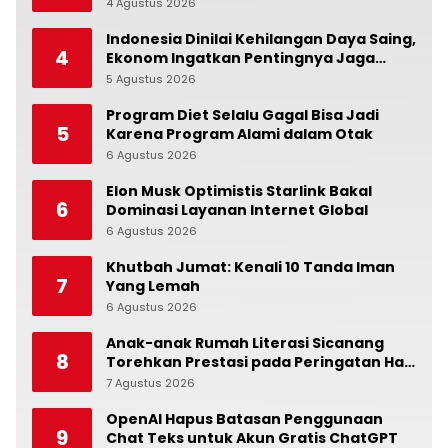
4 Agustus 2026
0
Indonesia Dinilai Kehilangan Daya Saing,
4
Ekonom Ingatkan Pentingnya Jaga
Independensi Bank Indonesia
5 Agustus 2026
0
Program Diet Selalu Gagal Bisa Jadi
5
Karena Program Alami dalam Otak
6 Agustus 2026
0
Elon Musk Optimistis Starlink Bakal
6
Dominasi Layanan Internet Global
6 Agustus 2026
0
Khutbah Jumat: Kenali 10 Tanda Iman
7
Yang Lemah
6 Agustus 2026
0
Anak-anak Rumah Literasi Sicanang
8
Torehkan Prestasi pada Peringatan Hari
Anak Nasional di Kecamatan Medan
7 Agustus 2026
0
Belawan
OpenAI Hapus Batasan Penggunaan
9
Chat Teks untuk Akun Gratis ChatGPT