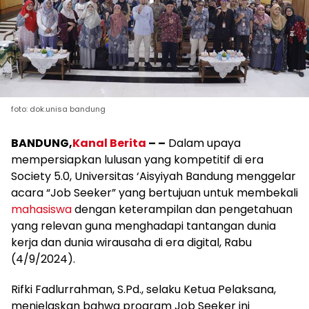
foto: dok.unisa bandung
BANDUNG,
Kanal Berita
– –
Dalam upaya
mempersiapkan lulusan yang kompetitif di era
Society 5.0, Universitas ‘Aisyiyah Bandung menggelar
acara “Job Seeker” yang bertujuan untuk membekali
mahasiswa
dengan keterampilan dan pengetahuan
yang relevan guna menghadapi tantangan dunia
kerja dan dunia wirausaha di era digital, Rabu
(4/9/2024).
Rifki Fadlurrahman, S.Pd., selaku Ketua Pelaksana,
menjelaskan bahwa program Job Seeker ini