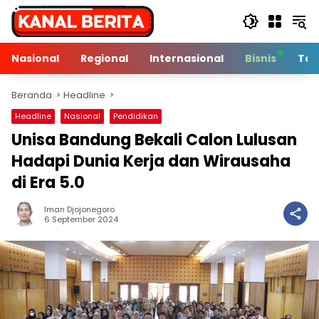
Langsung
ke
konten
Nasional
Regional
Internasional
Bisnis
Tek
Beranda
Headline
Headline
Nasional
Pendidikan
Unisa Bandung Bekali Calon Lulusan
Hadapi Dunia Kerja dan Wirausaha
di Era 5.0
Iman Djojonegoro
2 Min Baca
6 September 2024