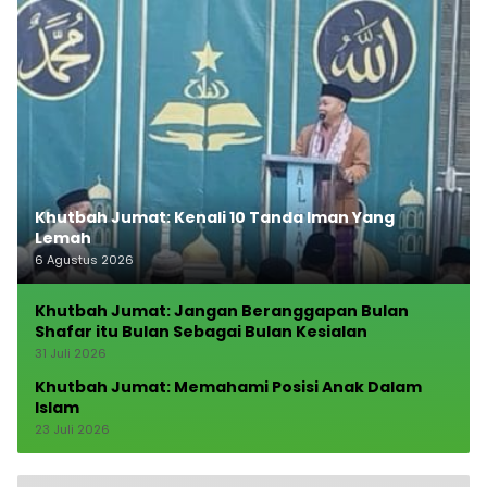
Khutbah Jumat: Kenali 10 Tanda Iman Yang
Lemah
6 Agustus 2026
Khutbah Jumat: Jangan Beranggapan Bulan
Shafar itu Bulan Sebagai Bulan Kesialan
31 Juli 2026
Khutbah Jumat: Memahami Posisi Anak Dalam
Islam
23 Juli 2026