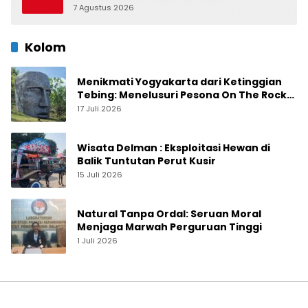
7 Agustus 2026
0
Kolom
Menikmati Yogyakarta dari Ketinggian
Tebing: Menelusuri Pesona On The Rock
Jogja yang Sedang Naik Daun
17 Juli 2026
Wisata Delman : Eksploitasi Hewan di
Balik Tuntutan Perut Kusir
15 Juli 2026
Natural Tanpa Ordal: Seruan Moral
Menjaga Marwah Perguruan Tinggi
1 Juli 2026