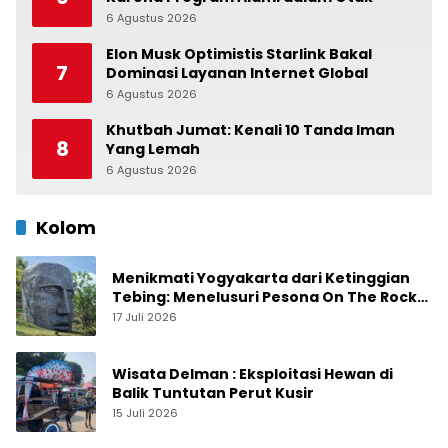
6 Agustus 2026
0
Elon Musk Optimistis Starlink Bakal
7
Dominasi Layanan Internet Global
6 Agustus 2026
0
Khutbah Jumat: Kenali 10 Tanda Iman
8
Yang Lemah
6 Agustus 2026
0
Kolom
Menikmati Yogyakarta dari Ketinggian
Tebing: Menelusuri Pesona On The Rock
Jogja yang Sedang Naik Daun
17 Juli 2026
Wisata Delman : Eksploitasi Hewan di
Balik Tuntutan Perut Kusir
15 Juli 2026