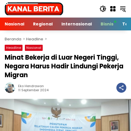
Langsung
ke
konten
Nasional
Regional
Internasional
Bisnis
Tek
Beranda
Headline
Headline
Nasional
Minat Bekerja di Luar Negeri Tinggi,
Negara Harus Hadir Lindungi Pekerja
Migran
Eko Hendrawan
2 Min Baca
11 September 2024