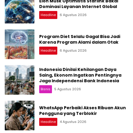
Elon Musk Optimistis Starlink Bakal
Dominasi Layanan Internet Global
Headline
6 Agustus 2026
Program Diet Selalu Gagal Bisa Jadi
Karena Program Alami dalam Otak
Headline
6 Agustus 2026
Indonesia Dinilai Kehilangan Daya
Saing, Ekonom Ingatkan Pentingnya
Jaga Independensi Bank Indonesia
Bisnis
5 Agustus 2026
WhatsApp Perbaiki Akses Ribuan Akun
Pengguna yang Terblokir
Headline
4 Agustus 2026