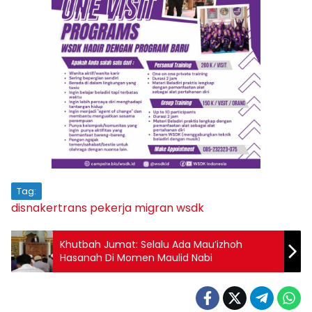
Tag:
disnakertrans
pekerja migran
wsdk
Khutbah Jumat: Selalu Ada Mau’izhoh
Hasanah Di Momen Maulid Nabi