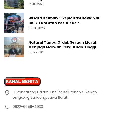
Jogja yang Sedang Naik Daun
17 Juli 2026
Wisata Delman : Eksploitasi Hewan di
Balik Tuntutan Perut Kusir
15 Juli 2026
Natural Tanpa Ordal: Seruan Moral
Menjaga Marwah Perguruan Tinggi
1 Juli 2026
Jl. Pangarang Dalam II no 7A Kelurahan Cikawao,
Lengkong Bandung, Jawa Barat.
0822-6059-4930