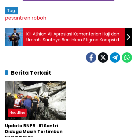
Tag:
pesantren roboh
KH Athian Ali Apresiasi Kementerian Haji dan
Umrah: Saatnya Bersihkan Stigma Korupsi di
Kemenag
Berita Terkait
Headline
Update BNPB : 91 Santri
Diduga Masih Tertimbun