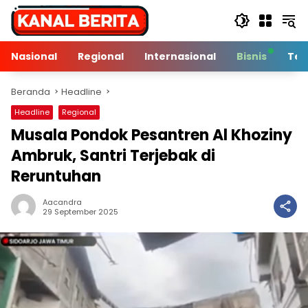
Langsung
ke
konten
Nasional
Regional
Internasional
Bisnis
Tek
Beranda
Headline
Headline
Regional
Musala Pondok Pesantren Al Khoziny
Ambruk, Santri Terjebak di
Reruntuhan
Aacandra
2 Min Baca
29 September 2025