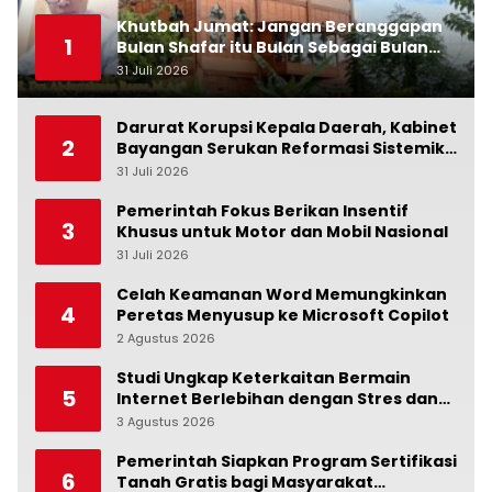
Khutbah Jumat: Jangan Beranggapan
1
Bulan Shafar itu Bulan Sebagai Bulan
Kesialan
31 Juli 2026
0
Darurat Korupsi Kepala Daerah, Kabinet
2
Bayangan Serukan Reformasi Sistemik:
Penindakan Saja Tidak Cukup!
31 Juli 2026
0
Pemerintah Fokus Berikan Insentif
3
Khusus untuk Motor dan Mobil Nasional
31 Juli 2026
0
Celah Keamanan Word Memungkinkan
4
Peretas Menyusup ke Microsoft Copilot
2 Agustus 2026
0
Studi Ungkap Keterkaitan Bermain
5
Internet Berlebihan dengan Stres dan
Suasana Hati
3 Agustus 2026
0
Pemerintah Siapkan Program Sertifikasi
6
Tanah Gratis bagi Masyarakat