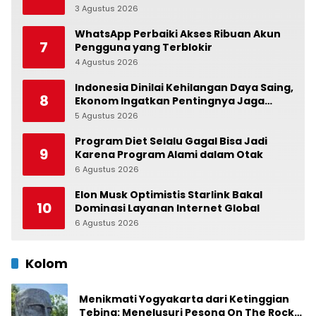
Berpenghasilan Rendah
3 Agustus 2026
0
WhatsApp Perbaiki Akses Ribuan Akun
7
Pengguna yang Terblokir
4 Agustus 2026
0
Indonesia Dinilai Kehilangan Daya Saing,
8
Ekonom Ingatkan Pentingnya Jaga
Independensi Bank Indonesia
5 Agustus 2026
0
Program Diet Selalu Gagal Bisa Jadi
9
Karena Program Alami dalam Otak
6 Agustus 2026
0
Elon Musk Optimistis Starlink Bakal
10
Dominasi Layanan Internet Global
6 Agustus 2026
0
Kolom
Menikmati Yogyakarta dari Ketinggian
Tebing: Menelusuri Pesona On The Rock