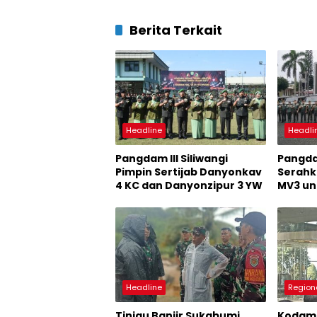
Berita Terkait
Headline
Headli
Pangdam III Siliwangi
Pangdam
Pimpin Sertijab Danyonkav
Serahk
4 KC dan Danyonzipur 3 YW
MV3 un
Satua
Headline
Region
Tinjau Banjir Sukabumi,
Kodam I