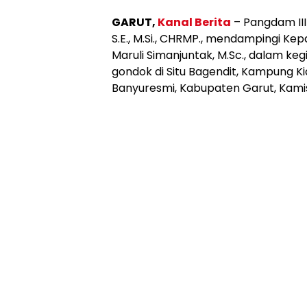
GARUT,
Kanal Berita
– Pangdam III
S.E., M.Si., CHRMP., mendampingi Ke
Maruli Simanjuntak, M.Sc., dalam k
gondok di Situ Bagendit, Kampung 
Banyuresmi, Kabupaten Garut, Kamis