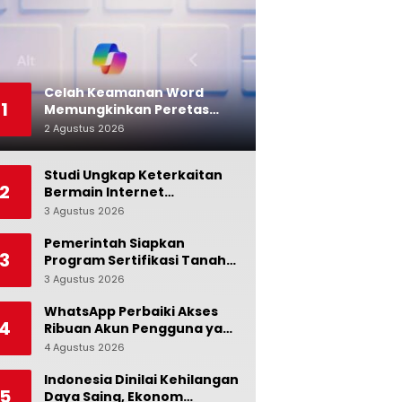
Celah Keamanan Word
1
Memungkinkan Peretas
Menyusup ke Microsoft
2 Agustus 2026
0
Copilot
Studi Ungkap Keterkaitan
2
Bermain Internet
Berlebihan dengan Stres
3 Agustus 2026
0
dan Suasana Hati
Pemerintah Siapkan
3
Program Sertifikasi Tanah
Gratis bagi Masyarakat
3 Agustus 2026
0
Berpenghasilan Rendah
WhatsApp Perbaiki Akses
4
Ribuan Akun Pengguna yang
Terblokir
4 Agustus 2026
0
Indonesia Dinilai Kehilangan
5
Daya Saing, Ekonom