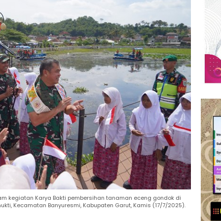
alam kegiatan Karya Bakti pembersihan tanaman eceng gondok di
ukti, Kecamatan Banyuresmi, Kabupaten Garut, Kamis (17/7/2025).