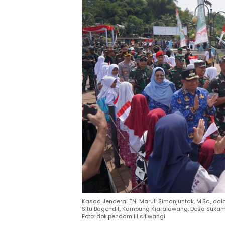
Kasad Jenderal TNI Maruli Simanjuntak, M.Sc., d
Situ Bagendit, Kampung Kiaralawang, Desa Sukam
Foto: dok.pendam III siliwangi