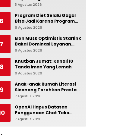
Ingatkan Pentingnya Jaga
5 Agustus 2026
0
Independensi Bank
Indonesia
Program Diet Selalu Gagal
6
Bisa Jadi Karena Program
Alami dalam Otak
6 Agustus 2026
0
Elon Musk Optimistis Starlink
7
Bakal Dominasi Layanan
Internet Global
6 Agustus 2026
0
Khutbah Jumat: Kenali 10
8
Tanda Iman Yang Lemah
6 Agustus 2026
0
Anak-anak Rumah Literasi
9
Sicanang Torehkan Prestasi
pada Peringatan Hari Anak
7 Agustus 2026
0
Nasional di Kecamatan
Medan Belawan
OpenAI Hapus Batasan
10
Penggunaan Chat Teks
untuk Akun Gratis ChatGPT
7 Agustus 2026
0