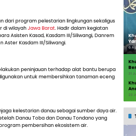
 dari program pelestarian lingkungan sekaligus
 di wilayah
Jawa Barat
. Hadir dalam kegiatan
para Asisten Kasad, Kasdam III/Siliwangi, Danrem
Khu
Ya
 Aster Kasdam III/Siliwangi.
6 A
Kh
Ber
lakukan peninjauan terhadap alat bantu berupa
Seb
31 J
 digunakan untuk membersihkan tanaman eceng
Kh
An
23 J
ga kelestarian danau sebagai sumber daya air.
a setelah Danau Toba dan Danau Tondano yang
program pembersihan ekosistem air.