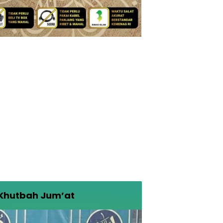
Khutbah Jum’at