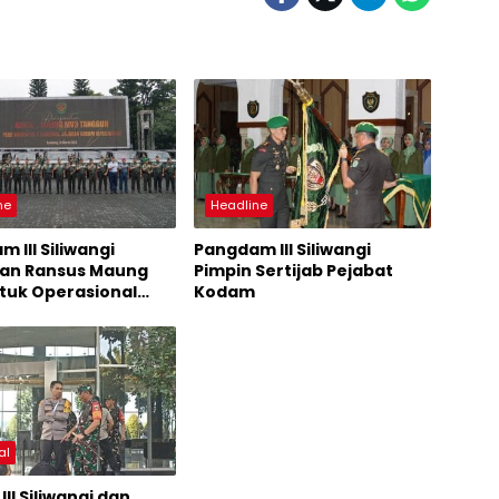
ne
Headline
 III Siliwangi
Pangdam III Siliwangi
an Ransus Maung
Pimpin Sertijab Pejabat
tuk Operasional
Kodam
n
al
II Siliwangi dan