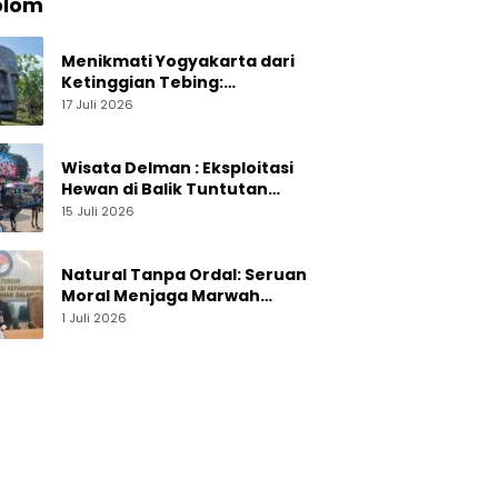
olom
Menikmati Yogyakarta dari
Ketinggian Tebing:
Menelusuri Pesona On The
17 Juli 2026
Rock Jogja yang Sedang Naik
Daun
Wisata Delman : Eksploitasi
Hewan di Balik Tuntutan
Perut Kusir
15 Juli 2026
Natural Tanpa Ordal: Seruan
Moral Menjaga Marwah
Perguruan Tinggi
1 Juli 2026