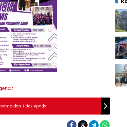
K
gendit
esama dan Tidak Apatis