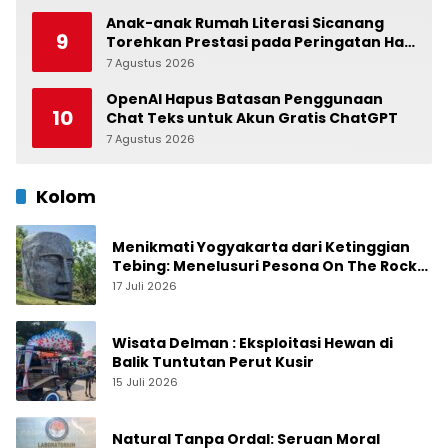
Anak-anak Rumah Literasi Sicanang
9
Torehkan Prestasi pada Peringatan Hari
Anak Nasional di Kecamatan Medan
7 Agustus 2026
0
Belawan
OpenAI Hapus Batasan Penggunaan
10
Chat Teks untuk Akun Gratis ChatGPT
7 Agustus 2026
0
Kolom
Menikmati Yogyakarta dari Ketinggian
Tebing: Menelusuri Pesona On The Rock
Jogja yang Sedang Naik Daun
17 Juli 2026
Wisata Delman : Eksploitasi Hewan di
Balik Tuntutan Perut Kusir
15 Juli 2026
Natural Tanpa Ordal: Seruan Moral