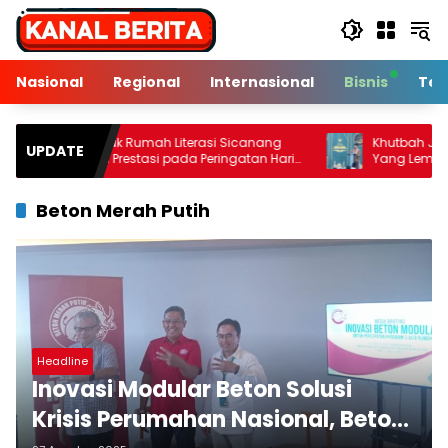
Langsung
ke
konten
Nasional
Regional
Internasional
Bisnis
Tek
k-anak Rumah Literasi Sicanang
Khutbah Jumat: Kenali 
UPDATE
ehkan Prestasi pada Peringatan Hari
Yang Lemah
k Nasional di Kecamatan Medan
lawan
Beton Merah Putih
Headline
Inovasi Modular Beton Solusi
Krisis Perumahan Nasional, Beton