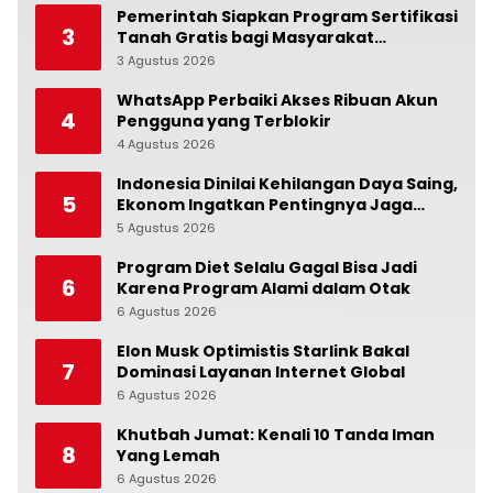
Pemerintah Siapkan Program Sertifikasi
3
Tanah Gratis bagi Masyarakat
Berpenghasilan Rendah
3 Agustus 2026
0
WhatsApp Perbaiki Akses Ribuan Akun
4
Pengguna yang Terblokir
4 Agustus 2026
0
Indonesia Dinilai Kehilangan Daya Saing,
5
Ekonom Ingatkan Pentingnya Jaga
Independensi Bank Indonesia
5 Agustus 2026
0
Program Diet Selalu Gagal Bisa Jadi
6
Karena Program Alami dalam Otak
6 Agustus 2026
0
Elon Musk Optimistis Starlink Bakal
7
Dominasi Layanan Internet Global
6 Agustus 2026
0
Khutbah Jumat: Kenali 10 Tanda Iman
8
Yang Lemah
6 Agustus 2026
0