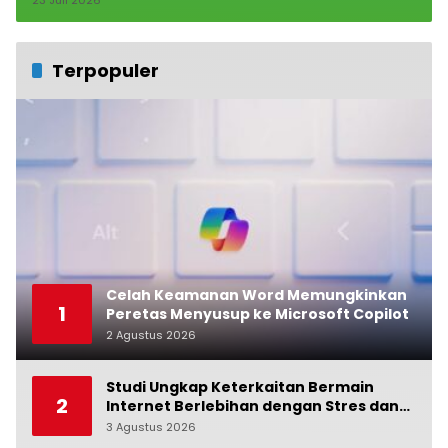
Terpopuler
Celah Keamanan Word Memungkinkan
1
Peretas Menyusup ke Microsoft Copilot
2 Agustus 2026
0
Studi Ungkap Keterkaitan Bermain
2
Internet Berlebihan dengan Stres dan
Suasana Hati
3 Agustus 2026
0