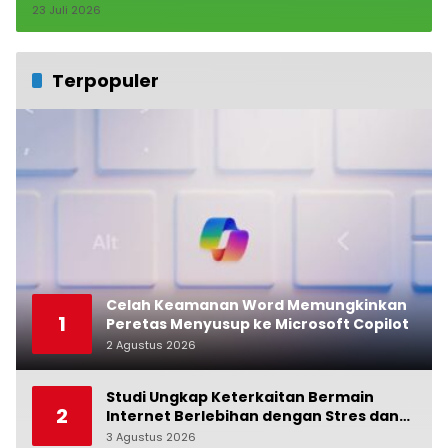
23 Juli 2026
Terpopuler
Celah Keamanan Word Memungkinkan
1
Peretas Menyusup ke Microsoft Copilot
2 Agustus 2026
0
Studi Ungkap Keterkaitan Bermain
2
Internet Berlebihan dengan Stres dan
Suasana Hati
3 Agustus 2026
0