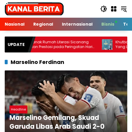
Langsung
ke
konten
Nasional
Regional
Internasional
Bisnis
Tek
Anak-anak Rumah Literasi Sicanang
Khutbah Jumat: Kena
UPDATE
Torehkan Prestasi pada Peringatan Hari
Yang Lemah
Anak Nasional di Kecamatan Medan
Belawan
Marselino Ferdinan
Headline
Marselino Gemilang, Skuad
Garuda Libas Arab Saudi 2-0