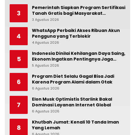
Pemerintah Siapkan Program Sertifikasi
3
Tanah Gratis bagi Masyarakat
Berpenghasilan Rendah
3 Agustus 2026
0
WhatsApp Perbaiki Akses Ribuan Akun
4
Pengguna yang Terblokir
4 Agustus 2026
0
Indonesia Dinilai Kehilangan Daya Saing,
5
Ekonom Ingatkan Pentingnya Jaga
Independensi Bank Indonesia
5 Agustus 2026
0
Program Diet Selalu Gagal Bisa Jadi
6
Karena Program Alami dalam Otak
6 Agustus 2026
0
Elon Musk Optimistis Starlink Bakal
7
Dominasi Layanan Internet Global
6 Agustus 2026
0
Khutbah Jumat: Kenali 10 Tanda Iman
8
Yang Lemah
6 Agustus 2026
0