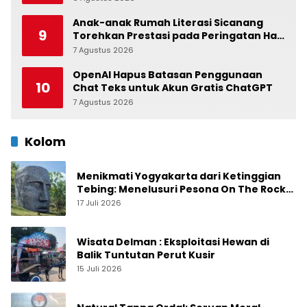
Anak-anak Rumah Literasi Sicanang
9
Torehkan Prestasi pada Peringatan Hari
Anak Nasional di Kecamatan Medan
7 Agustus 2026
0
Belawan
OpenAI Hapus Batasan Penggunaan
10
Chat Teks untuk Akun Gratis ChatGPT
7 Agustus 2026
0
Kolom
Menikmati Yogyakarta dari Ketinggian
Tebing: Menelusuri Pesona On The Rock
Jogja yang Sedang Naik Daun
17 Juli 2026
Wisata Delman : Eksploitasi Hewan di
Balik Tuntutan Perut Kusir
15 Juli 2026