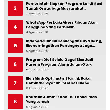
Pemerintah Siapkan Program Sertifikasi
3
Tanah Gratis bagi Masyarakat
Berpenghasilan Rendah
3 Agustus 2026
0
WhatsApp Perbaiki Akses Ribuan Akun
4
Pengguna yang Terblokir
4 Agustus 2026
0
Indonesia Dinilai Kehilangan Daya Saing,
5
Ekonom Ingatkan Pentingnya Jaga
Independensi Bank Indonesia
5 Agustus 2026
0
Program Diet Selalu Gagal Bisa Jadi
6
Karena Program Alami dalam Otak
6 Agustus 2026
0
Elon Musk Optimistis Starlink Bakal
7
Dominasi Layanan Internet Global
6 Agustus 2026
0
Khutbah Jumat: Kenali 10 Tanda Iman
8
Yang Lemah
6 Agustus 2026
0