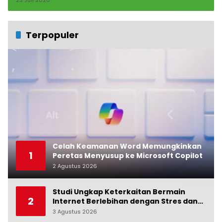
Terpopuler
Celah Keamanan Word Memungkinkan
1
Peretas Menyusup ke Microsoft Copilot
2 Agustus 2026
0
Studi Ungkap Keterkaitan Bermain
2
Internet Berlebihan dengan Stres dan
Suasana Hati
3 Agustus 2026
0