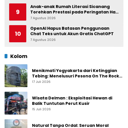
Anak-anak Rumah Literasi Sicanang
9
Torehkan Prestasi pada Peringatan Hari
Anak Nasional di Kecamatan Medan
7 Agustus 2026
0
Belawan
OpenAI Hapus Batasan Penggunaan
10
Chat Teks untuk Akun Gratis ChatGPT
7 Agustus 2026
0
Kolom
Menikmati Yogyakarta dari Ketinggian
Tebing: Menelusuri Pesona On The Rock
Jogja yang Sedang Naik Daun
17 Juli 2026
Wisata Delman : Eksploitasi Hewan di
Balik Tuntutan Perut Kusir
15 Juli 2026
Natural Tanpa Ordal: Seruan Moral