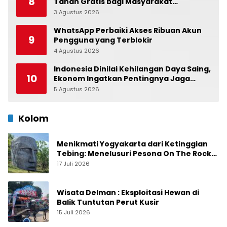
8
Tanah Gratis bagi Masyarakat
Berpenghasilan Rendah
3 Agustus 2026
0
WhatsApp Perbaiki Akses Ribuan Akun
9
Pengguna yang Terblokir
4 Agustus 2026
0
Indonesia Dinilai Kehilangan Daya Saing,
10
Ekonom Ingatkan Pentingnya Jaga
Independensi Bank Indonesia
5 Agustus 2026
0
Kolom
Menikmati Yogyakarta dari Ketinggian
Tebing: Menelusuri Pesona On The Rock
Jogja yang Sedang Naik Daun
17 Juli 2026
Wisata Delman : Eksploitasi Hewan di
Balik Tuntutan Perut Kusir
15 Juli 2026