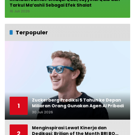
Tarkul Ma’ashii Sebagai Efek Shalat
16 Juli 2026
Terpopuler
Zuckerberg Prediksi 5 Tahun ke Depan
1
Miliaran Orang Gunakan Agen AI Pribadi
30 Juli 2026
0
Menginspirasi Lewat Kinerja dan
2
Dedikasi: Brilian of the Month BRI BO