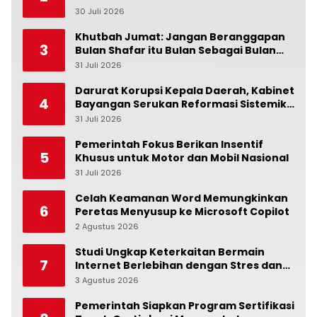
Ubud Bulan Juni
30 Juli 2026
0
Khutbah Jumat: Jangan Beranggapan
3
Bulan Shafar itu Bulan Sebagai Bulan
Kesialan
31 Juli 2026
0
Darurat Korupsi Kepala Daerah, Kabinet
4
Bayangan Serukan Reformasi Sistemik:
Penindakan Saja Tidak Cukup!
31 Juli 2026
0
Pemerintah Fokus Berikan Insentif
5
Khusus untuk Motor dan Mobil Nasional
31 Juli 2026
0
Celah Keamanan Word Memungkinkan
6
Peretas Menyusup ke Microsoft Copilot
2 Agustus 2026
0
Studi Ungkap Keterkaitan Bermain
7
Internet Berlebihan dengan Stres dan
Suasana Hati
3 Agustus 2026
0
Pemerintah Siapkan Program Sertifikasi