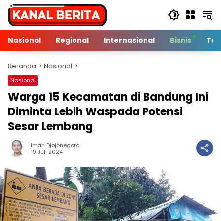
Langsung
ke
konten
Nasional
Regional
Internasional
Bisnis
Tek
Beranda
Nasional
Nasional
Warga 15 Kecamatan di Bandung Ini
Diminta Lebih Waspada Potensi
Sesar Lembang
Iman Djojonegoro
2 Min Baca
19 Juli 2024