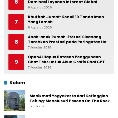
6
Dominasi Layanan Internet Global
6 Agustus 2026
0
Khutbah Jumat: Kenali 10 Tanda Iman
7
Yang Lemah
6 Agustus 2026
0
Anak-anak Rumah Literasi Sicanang
8
Torehkan Prestasi pada Peringatan Hari
Anak Nasional di Kecamatan Medan
7 Agustus 2026
0
Belawan
OpenAI Hapus Batasan Penggunaan
9
Chat Teks untuk Akun Gratis ChatGPT
7 Agustus 2026
0
Kolom
Menikmati Yogyakarta dari Ketinggian
Tebing: Menelusuri Pesona On The Rock
Jogja yang Sedang Naik Daun
17 Juli 2026