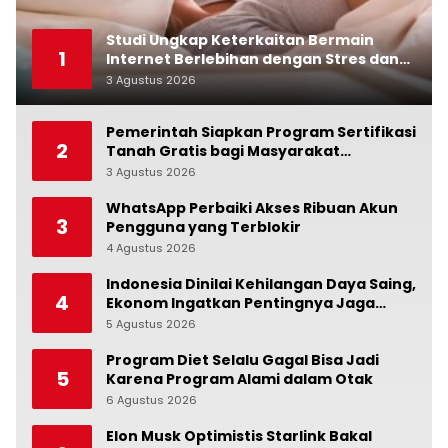
Studi Ungkap Keterkaitan Bermain
1
Internet Berlebihan dengan Stres dan
Suasana Hati
3 Agustus 2026
0
Pemerintah Siapkan Program Sertifikasi
2
Tanah Gratis bagi Masyarakat
Berpenghasilan Rendah
3 Agustus 2026
0
WhatsApp Perbaiki Akses Ribuan Akun
3
Pengguna yang Terblokir
4 Agustus 2026
0
Indonesia Dinilai Kehilangan Daya Saing,
4
Ekonom Ingatkan Pentingnya Jaga
Independensi Bank Indonesia
5 Agustus 2026
0
Program Diet Selalu Gagal Bisa Jadi
5
Karena Program Alami dalam Otak
6 Agustus 2026
0
Elon Musk Optimistis Starlink Bakal