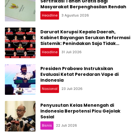
Sertifikasi Tanah Gratis bagi
Masyarakat Berpenghasilan Rendah
Headline
3 Agustus 2026
Darurat Korupsi Kepala Daerah,
Kabinet Bayangan Serukan Reformasi
Sistemik: Penindakan Saja Tidak
Cukup!
Headline
31 Juli 2026
Presiden Prabowo Instruksikan
Evaluasi Ketat Peredaran Vape di
Indonesia
Nasional
23 Juli 2026
Penyusutan Kelas Menengah di
Indonesia Berpotensi Picu Gejolak
Sosial
Bisnis
22 Juli 2026