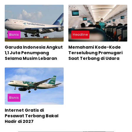
Bisnis
Headline
Garuda Indonesia Angkut
Memahami Kode-Kode
1,1 Juta Penumpang
Terselubung Pramugari
Selama Musim Lebaran
Saat Terbang di Udara
Bisnis
Internet Gratis di
Pesawat Terbang Bakal
Hadir di 2027