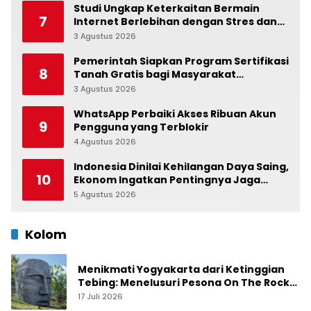
Studi Ungkap Keterkaitan Bermain
7
Internet Berlebihan dengan Stres dan
Suasana Hati
3 Agustus 2026
0
Pemerintah Siapkan Program Sertifikasi
8
Tanah Gratis bagi Masyarakat
Berpenghasilan Rendah
3 Agustus 2026
0
WhatsApp Perbaiki Akses Ribuan Akun
9
Pengguna yang Terblokir
4 Agustus 2026
0
Indonesia Dinilai Kehilangan Daya Saing,
10
Ekonom Ingatkan Pentingnya Jaga
Independensi Bank Indonesia
5 Agustus 2026
0
Kolom
Menikmati Yogyakarta dari Ketinggian
Tebing: Menelusuri Pesona On The Rock
Jogja yang Sedang Naik Daun
17 Juli 2026