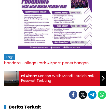
Tag:
bandara
College Park Airport
penerbangan
Ini Alasan Kenapa Wajib Mandi Setelah Naik
Pesawat Terbang
Berita Terkait