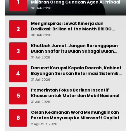
1
Miliaran Orang Gunakan Agen AI Pribadi
30 Juli 2026
0
Menginspirasi Lewat Kinerja dan
2
Dedikasi: Brilian of the Month BRI BO
Ubud Bulan Juni
30 Juli 2026
0
Khutbah Jumat: Jangan Beranggapan
3
Bulan Shafar itu Bulan Sebagai Bulan
Kesialan
31 Juli 2026
0
Darurat Korupsi Kepala Daerah, Kabinet
4
Bayangan Serukan Reformasi Sistemik:
Penindakan Saja Tidak Cukup!
31 Juli 2026
0
Pemerintah Fokus Berikan Insentif
5
Khusus untuk Motor dan Mobil Nasional
31 Juli 2026
0
Celah Keamanan Word Memungkinkan
6
Peretas Menyusup ke Microsoft Copilot
2 Agustus 2026
0