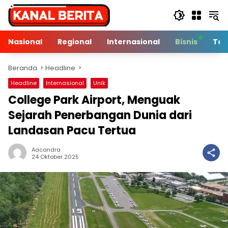
Langsung
ke
konten
Nasional
Regional
Internasional
Bisnis
Tek
Beranda
Headline
Headline
Internasional
Unik
College Park Airport, Menguak
Sejarah Penerbangan Dunia dari
Landasan Pacu Tertua
Aacandra
4 Min Baca
24 Oktober 2025