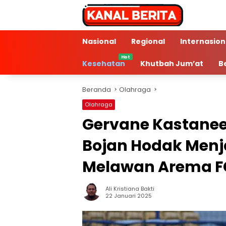
Langsung
ke
konten
Nasional
Regional
Internasion
Kesehatan
Khutbah Jum’at
B
Beranda
Olahraga
Olahraga
Gervane Kastanee
Bojan Hodak Menja
Melawan Arema F
Ali Kristiana Bakti
2 Min Baca
22 Januari 2025