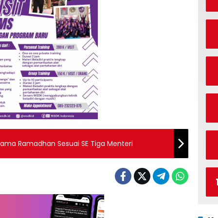
elama Ramadhan Sesuai SE Tiga Menteri