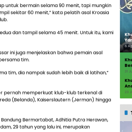
p untuk bermain selama 90 menit, tapi mungkin
pil sekitar 60 menit,” kata pelatih asal Kroasia
lub.
edua dan tampil selama 45 menit. Untuk itu, kami
Khu
Ya
6 A
ssar ini juga menjelaskan bahwa pemain asal
 bersama tim.
Kh
Ber
Seb
31 J
a tim, dia nampak sudah lebih baik di latihan,”
Kh
An
er pernah memperkuat klub-klub terkenal di
23 J
eda (Belanda), Kaiserslautern (Jerman) hingga
b Bandung Bermartabat, Adhitia Putra Herawan,
dam, 29 tahun yang lalu ini, merupakan