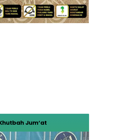
Khutbah Jum’at