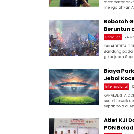
mempertahankan
mengalahkan Ar
Bobotoh Ge
Beruntun 
Headline
24 Me
KANALBERITA.COM
Bandung pada M
gelar juara Sup
Biaya Parki
Jebol Koc
Internasional
1
KANALBERITA.COM
sedikit terusik
sepak bola di Am
Atlet KJI 
PON Beladi