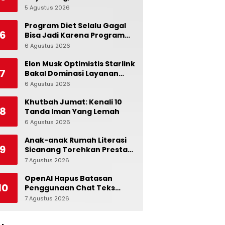
Ingatkan Pentingnya Jaga
5 Agustus 2026
0
Independensi Bank
Indonesia
Program Diet Selalu Gagal
6
Bisa Jadi Karena Program
Alami dalam Otak
6 Agustus 2026
0
Elon Musk Optimistis Starlink
7
Bakal Dominasi Layanan
Internet Global
6 Agustus 2026
0
Khutbah Jumat: Kenali 10
8
Tanda Iman Yang Lemah
6 Agustus 2026
0
Anak-anak Rumah Literasi
9
Sicanang Torehkan Prestasi
pada Peringatan Hari Anak
7 Agustus 2026
0
Nasional di Kecamatan
Medan Belawan
OpenAI Hapus Batasan
10
Penggunaan Chat Teks
untuk Akun Gratis ChatGPT
7 Agustus 2026
0