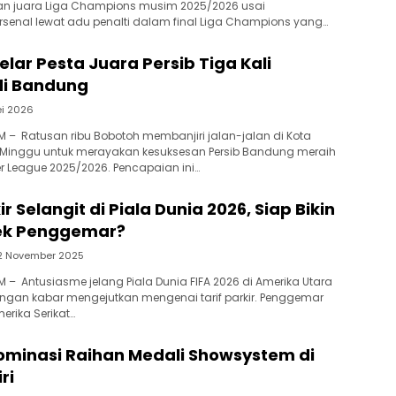
 juara Liga Champions musim 2025/2026 usai
senal lewat adu penalti dalam final Liga Champions yang…
lar Pesta Juara Persib Tiga Kali
di Bandung
i 2026
 – Ratusan ribu Bobotoh membanjiri jalan-jalan di Kota
inggu untuk merayakan kesuksesan Persib Bandung meraih
er League 2025/2026. Pencapaian ini…
r Selangit di Piala Dunia 2026, Siap Bikin
ek Penggemar?
2 November 2025
 – Antusiasme jelang Piala Dunia FIFA 2026 di Amerika Utara
 dengan kabar mengejutkan mengenai tarif parkir. Penggemar
erika Serikat…
Dominasi Raihan Medali Showsystem di
ri