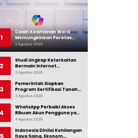
Celah Keamanan Word
1
Memungkinkan Peretas
Menyusup ke Microsoft
2 Agustus 2026
0
Copilot
Studi Ungkap Keterkaitan
2
Bermain Internet
Berlebihan dengan Stres
3 Agustus 2026
0
dan Suasana Hati
Pemerintah Siapkan
3
Program Sertifikasi Tanah
Gratis bagi Masyarakat
3 Agustus 2026
0
Berpenghasilan Rendah
WhatsApp Perbaiki Akses
4
Ribuan Akun Pengguna yang
Terblokir
4 Agustus 2026
0
Indonesia Dinilai Kehilangan
5
Daya Saing, Ekonom