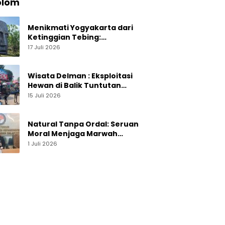
olom
Menikmati Yogyakarta dari
Ketinggian Tebing:
Menelusuri Pesona On The
17 Juli 2026
Rock Jogja yang Sedang Naik
Daun
Wisata Delman : Eksploitasi
Hewan di Balik Tuntutan
Perut Kusir
15 Juli 2026
Natural Tanpa Ordal: Seruan
Moral Menjaga Marwah
Perguruan Tinggi
1 Juli 2026