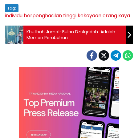
Tag:
individu berpenghasilan tinggi
kekayaan
orang kaya
Khutbah Jumat: Bulan Dzulqadah Adalah
Momen Perubahan