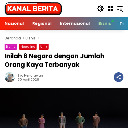
Langsung
ke
konten
Nasional
Regional
Internasional
Bisnis
Tek
Beranda
Bisnis
Bisnis
Headline
Unik
Inilah 6 Negara dengan Jumlah
Orang Kaya Terbanyak
Eko Hendrawan
2 Min Baca
30 April 2026