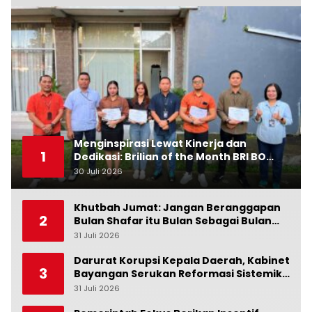
Menginspirasi Lewat Kinerja dan
1
Dedikasi: Brilian of the Month BRI BO
Ubud Bulan Juni
30 Juli 2026
0
Khutbah Jumat: Jangan Beranggapan
2
Bulan Shafar itu Bulan Sebagai Bulan
Kesialan
31 Juli 2026
0
Darurat Korupsi Kepala Daerah, Kabinet
3
Bayangan Serukan Reformasi Sistemik:
Penindakan Saja Tidak Cukup!
31 Juli 2026
0