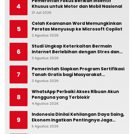
Pemerintah Fokus Berikan Insentif
4
Khusus untuk Motor dan Mobil Nasional
31 Juli 2026
0
Celah Keamanan Word Memungkinkan
5
Peretas Menyusup ke Microsoft Copilot
2 Agustus 2026
0
Studi Ungkap Keterkaitan Bermain
6
Internet Berlebihan dengan Stres dan
Suasana Hati
3 Agustus 2026
0
Pemerintah Siapkan Program Sertifikasi
7
Tanah Gratis bagi Masyarakat
Berpenghasilan Rendah
3 Agustus 2026
0
WhatsApp Perbaiki Akses Ribuan Akun
8
Pengguna yang Terblokir
4 Agustus 2026
0
Indonesia Dinilai Kehilangan Daya Saing,
9
Ekonom Ingatkan Pentingnya Jaga
Independensi Bank Indonesia
5 Agustus 2026
0