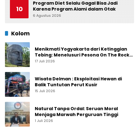
Program Diet Selalu Gagal Bisa Jadi
10
Karena Program Alami dalam Otak
6 Agustus 2026
0
Kolom
Menikmati Yogyakarta dari Ketinggian
Tebing: Menelusuri Pesona On The Rock
Jogja yang Sedang Naik Daun
17 Juli 2026
Wisata Delman : Eksploitasi Hewan di
Balik Tuntutan Perut Kusir
15 Juli 2026
Natural Tanpa Ordal: Seruan Moral
Menjaga Marwah Perguruan Tinggi
1 Juli 2026