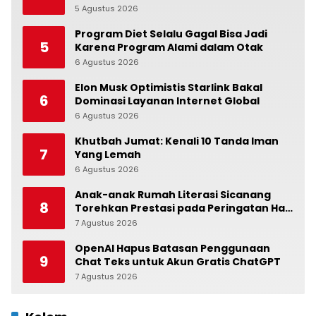
Independensi Bank Indonesia
5 Agustus 2026
0
Program Diet Selalu Gagal Bisa Jadi
5
Karena Program Alami dalam Otak
6 Agustus 2026
0
Elon Musk Optimistis Starlink Bakal
6
Dominasi Layanan Internet Global
6 Agustus 2026
0
Khutbah Jumat: Kenali 10 Tanda Iman
7
Yang Lemah
6 Agustus 2026
0
Anak-anak Rumah Literasi Sicanang
8
Torehkan Prestasi pada Peringatan Hari
Anak Nasional di Kecamatan Medan
7 Agustus 2026
0
Belawan
OpenAI Hapus Batasan Penggunaan
9
Chat Teks untuk Akun Gratis ChatGPT
7 Agustus 2026
0