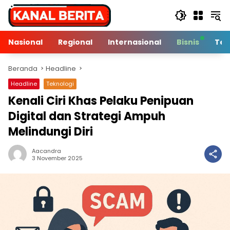
Langsung
ke
konten
Nasional
Regional
Internasional
Bisnis
Tek
Beranda
Headline
Headline
Teknologi
Kenali Ciri Khas Pelaku Penipuan
Digital dan Strategi Ampuh
Melindungi Diri
Aacandra
2 Min Baca
3 November 2025