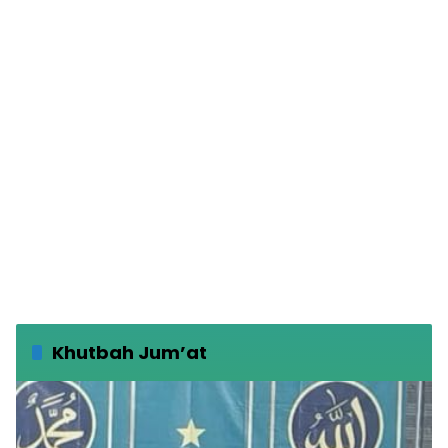
Khutbah Jum’at