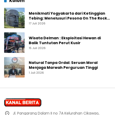
Kolom
Menikmati Yogyakarta dari Ketinggian
Tebing: Menelusuri Pesona On The Rock
Jogja yang Sedang Naik Daun
17 Juli 2026
Wisata Delman : Eksploitasi Hewan di
Balik Tuntutan Perut Kusir
15 Juli 2026
Natural Tanpa Ordal: Seruan Moral
Menjaga Marwah Perguruan Tinggi
1 Juli 2026
Jl. Pangarang Dalam II no 7A Kelurahan Cikawao,