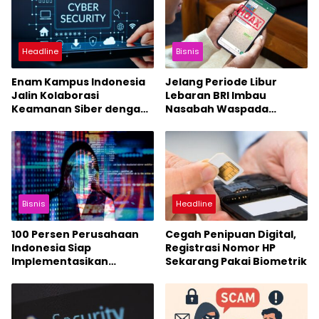
Headline
Bisnis
Enam Kampus Indonesia
Jelang Periode Libur
Jalin Kolaborasi
Lebaran BRI Imbau
Keamanan Siber dengan
Nasabah Waspada
Rusia
Penipan Modus File .APK
Bisnis
Headline
100 Persen Perusahaan
Cegah Penipuan Digital,
Indonesia Siap
Registrasi Nomor HP
Implementasikan
Sekarang Pakai Biometrik
Kecerdasan Buatan