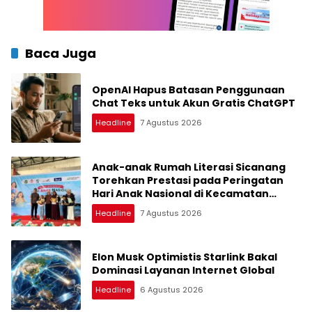
Baca Juga
OpenAI Hapus Batasan Penggunaan
Chat Teks untuk Akun Gratis ChatGPT
Headline
7 Agustus 2026
Anak-anak Rumah Literasi Sicanang
Torehkan Prestasi pada Peringatan
Hari Anak Nasional di Kecamatan
Medan Belawan
Headline
7 Agustus 2026
Elon Musk Optimistis Starlink Bakal
Dominasi Layanan Internet Global
Headline
6 Agustus 2026