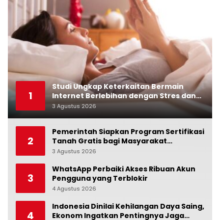
Studi Ungkap Keterkaitan Bermain
1
Internet Berlebihan dengan Stres dan
Suasana Hati
3 Agustus 2026
0
Pemerintah Siapkan Program Sertifikasi
2
Tanah Gratis bagi Masyarakat
Berpenghasilan Rendah
3 Agustus 2026
0
WhatsApp Perbaiki Akses Ribuan Akun
3
Pengguna yang Terblokir
4 Agustus 2026
0
Indonesia Dinilai Kehilangan Daya Saing,
4
Ekonom Ingatkan Pentingnya Jaga