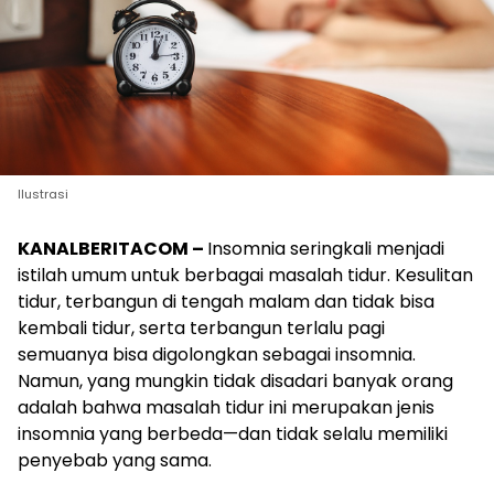
Ilustrasi
KANALBERITACOM –
Insomnia seringkali menjadi
istilah umum untuk berbagai masalah tidur. Kesulitan
tidur, terbangun di tengah malam dan tidak bisa
kembali tidur, serta terbangun terlalu pagi
semuanya bisa digolongkan sebagai insomnia.
Namun, yang mungkin tidak disadari banyak orang
adalah bahwa masalah tidur ini merupakan jenis
insomnia yang berbeda—dan tidak selalu memiliki
penyebab yang sama.