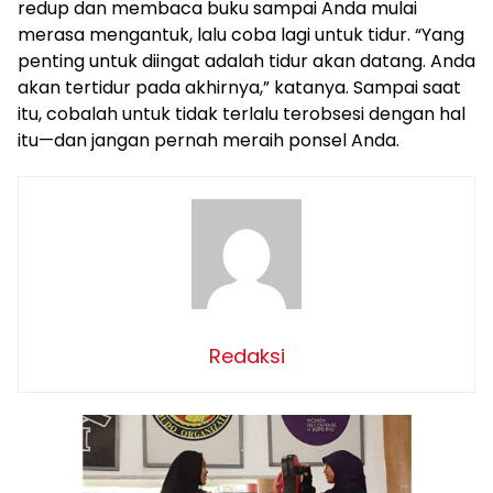
redup dan membaca buku sampai Anda mulai
merasa mengantuk, lalu coba lagi untuk tidur. “Yang
penting untuk diingat adalah tidur akan datang. Anda
akan tertidur pada akhirnya,” katanya. Sampai saat
itu, cobalah untuk tidak terlalu terobsesi dengan hal
itu—dan jangan pernah meraih ponsel Anda.
Redaksi