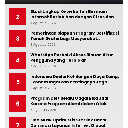
Studi Ungkap Keterkaitan Bermain
2
Internet Berlebihan dengan Stres dan
Suasana Hati
3 Agustus 2026
0
Pemerintah Siapkan Program Sertifikasi
3
Tanah Gratis bagi Masyarakat
Berpenghasilan Rendah
3 Agustus 2026
0
WhatsApp Perbaiki Akses Ribuan Akun
4
Pengguna yang Terblokir
4 Agustus 2026
0
Indonesia Dinilai Kehilangan Daya Saing,
5
Ekonom Ingatkan Pentingnya Jaga
Independensi Bank Indonesia
5 Agustus 2026
0
Program Diet Selalu Gagal Bisa Jadi
6
Karena Program Alami dalam Otak
6 Agustus 2026
0
Elon Musk Optimistis Starlink Bakal
7
Dominasi Layanan Internet Global