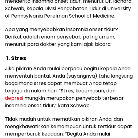
menderita insomnia onset tidur, menurut Dr. Richard
Schwab, kepala Divisi Pengobatan Tidur di University
of Pennsylvania Perelman School of Medicine.
Apa yang menyebabkan insomnia onset tidur?
Berikut adalah enam penyebab paling umum,
menurut para dokter yang kami ajak bicara:
1. Stres
Jika pikiran Anda mulai berpacu begitu kepala Anda
menyentuh bantal, Anda (sayangnya) tahu langsung
bagaimana stres dapat membuat Anda tetap
terjaga di malam hari. “Stres, kecemasan, dan
depresi
mungkin merupakan penyebab terbesar
insomnia onset tidur,” kata Schwab.
Tidak mudah untuk mematikan pikiran Anda, dan
mengkhawatirkan kemampuan untuk tertidur dapat
memperburuk keadaan. “Begitu Anda mulai