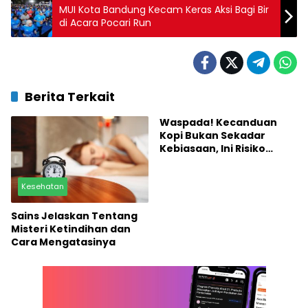
MUI Kota Bandung Kecam Keras Aksi Bagi Bir
di Acara Pocari Run
Berita Terkait
Waspada! Kecanduan
Kopi Bukan Sekadar
Kebiasaan, Ini Risiko
Kesehatan yang
Mengintai
Kesehatan
Sains Jelaskan Tentang
Misteri Ketindihan dan
Cara Mengatasinya