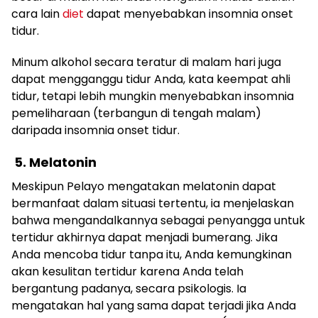
cara lain
diet
dapat menyebabkan insomnia onset
tidur.
Minum alkohol secara teratur di malam hari juga
dapat mengganggu tidur Anda, kata keempat ahli
tidur, tetapi lebih mungkin menyebabkan insomnia
pemeliharaan (terbangun di tengah malam)
daripada insomnia onset tidur.
5. Melatonin
Meskipun Pelayo mengatakan melatonin dapat
bermanfaat dalam situasi tertentu, ia menjelaskan
bahwa mengandalkannya sebagai penyangga untuk
tertidur akhirnya dapat menjadi bumerang. Jika
Anda mencoba tidur tanpa itu, Anda kemungkinan
akan kesulitan tertidur karena Anda telah
bergantung padanya, secara psikologis. Ia
mengatakan hal yang sama dapat terjadi jika Anda