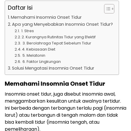
Daftar Isi
Memahami Insomnia Onset Tidur
Apa yang Menyebabkan Insomnia Onset Tidur?
1. Stres
2. Kurangnya Rutinitas Tidur yang Efektif
3. Berolahraga Tepat Sebelum Tidur
4. Kebiasaan Diet
5. Melatonin
6. Faktor Lingkungan
Solusi Mengatasi Insomnia Onset Tidur
Memahami Insomnia Onset Tidur
Insomnia onset tidur, juga disebut insomnia awal,
menggambarkan kesulitan untuk awalnya tertidur.
Ini berbeda dengan terbangun terlalu pagi (insomnia
larut) atau terbangun di tengah malam dan tidak
bisa kembali tidur (insomnia tengah, atau
pemeliharaan).