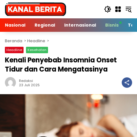
Langsung
ke
konten
Nasional
Regional
Internasional
Bisnis
Tek
Beranda
Headline
Headline
Kesehatan
Kenali Penyebab Insomnia Onset
Tidur dan Cara Mengatasinya
Redaksi
6 Min Baca
23 Juli 2025