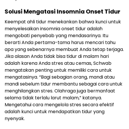
Solusi Mengatasi Insomnia Onset Tidur
Keempat ahli tidur menekankan bahwa kunci untuk
menyelesaikan insomnia onset tidur adalah
mengobati penyebab yang mendasarinya. Itu
berarti Anda pertama-tama harus mencari tahu
apa yang sebenarnya membuat Anda tetap terjaga.
Jika alasan Anda tidak bisa tidur di malam hari
adalah karena Anda stres atau cemas, Schwab
mengatakan penting untuk memiliki cara untuk
mengatasinya. “Bagi sebagian orang, mandi atau
mandi sebelum tidur membantu sebagai cara untuk
menghilangkan stres. Olahraga juga bermanfaat
selama tidak terlalu larut malam,” katanya.
Mengetahui cara mengelola stres secara efektif
adalah kunci untuk mendapatkan tidur yang
nyenyak.