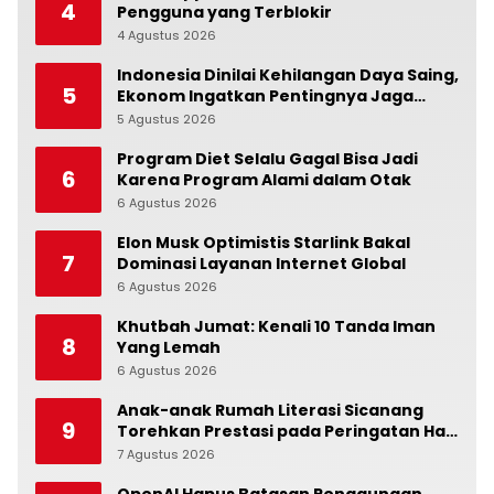
4
Pengguna yang Terblokir
4 Agustus 2026
0
Indonesia Dinilai Kehilangan Daya Saing,
5
Ekonom Ingatkan Pentingnya Jaga
Independensi Bank Indonesia
5 Agustus 2026
0
Program Diet Selalu Gagal Bisa Jadi
6
Karena Program Alami dalam Otak
6 Agustus 2026
0
Elon Musk Optimistis Starlink Bakal
7
Dominasi Layanan Internet Global
6 Agustus 2026
0
Khutbah Jumat: Kenali 10 Tanda Iman
8
Yang Lemah
6 Agustus 2026
0
Anak-anak Rumah Literasi Sicanang
9
Torehkan Prestasi pada Peringatan Hari
Anak Nasional di Kecamatan Medan
7 Agustus 2026
0
Belawan