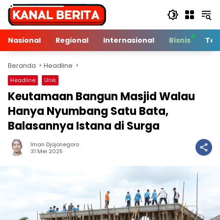
Langsung
ke
konten
Nasional
Regional
Internasional
Bisnis
Tek
Beranda
Headline
Headline
Unik
Keutamaan Bangun Masjid Walau
Hanya Nyumbang Satu Bata,
Balasannya Istana di Surga
Iman Djojonegoro
3 Min Baca
31 Mei 2025