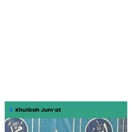
Khutbah Jum’at