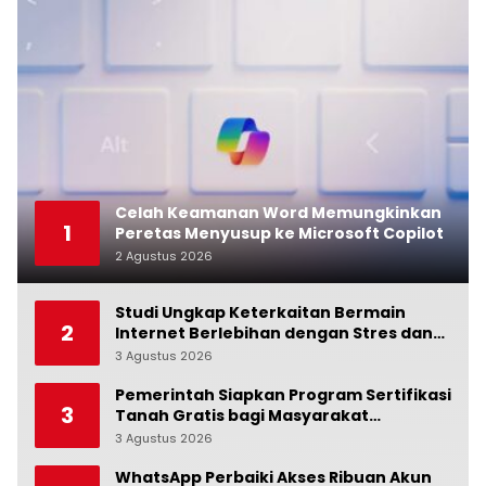
Celah Keamanan Word Memungkinkan
1
Peretas Menyusup ke Microsoft Copilot
2 Agustus 2026
0
Studi Ungkap Keterkaitan Bermain
2
Internet Berlebihan dengan Stres dan
Suasana Hati
3 Agustus 2026
0
Pemerintah Siapkan Program Sertifikasi
3
Tanah Gratis bagi Masyarakat
Berpenghasilan Rendah
3 Agustus 2026
0
WhatsApp Perbaiki Akses Ribuan Akun