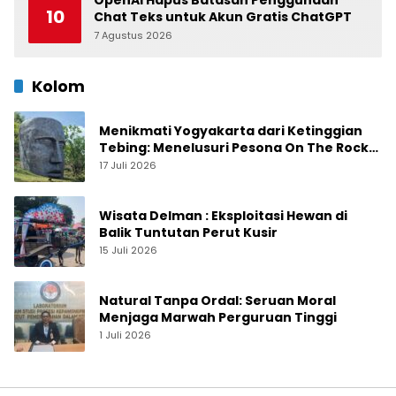
OpenAI Hapus Batasan Penggunaan
10
Chat Teks untuk Akun Gratis ChatGPT
7 Agustus 2026
0
Kolom
Menikmati Yogyakarta dari Ketinggian
Tebing: Menelusuri Pesona On The Rock
Jogja yang Sedang Naik Daun
17 Juli 2026
Wisata Delman : Eksploitasi Hewan di
Balik Tuntutan Perut Kusir
15 Juli 2026
Natural Tanpa Ordal: Seruan Moral
Menjaga Marwah Perguruan Tinggi
1 Juli 2026