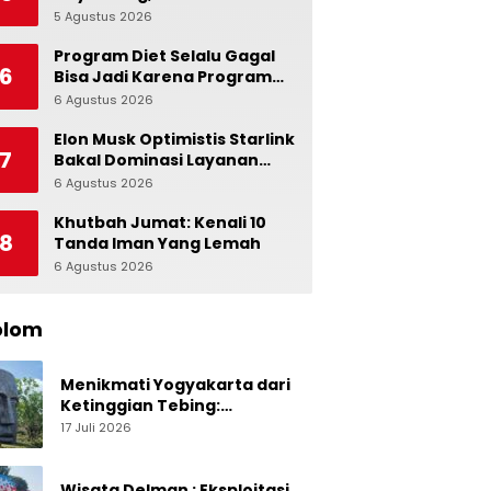
Ingatkan Pentingnya Jaga
5 Agustus 2026
0
Independensi Bank
Indonesia
Program Diet Selalu Gagal
6
Bisa Jadi Karena Program
Alami dalam Otak
6 Agustus 2026
0
Elon Musk Optimistis Starlink
7
Bakal Dominasi Layanan
Internet Global
6 Agustus 2026
0
Khutbah Jumat: Kenali 10
8
Tanda Iman Yang Lemah
6 Agustus 2026
0
olom
Menikmati Yogyakarta dari
Ketinggian Tebing:
Menelusuri Pesona On The
17 Juli 2026
Rock Jogja yang Sedang Naik
Daun
Wisata Delman : Eksploitasi