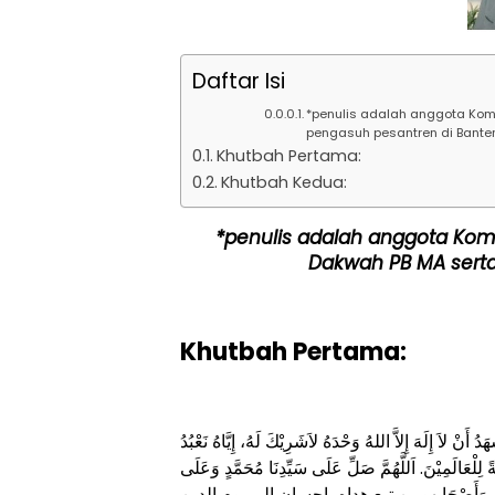
Daftar Isi
*penulis adalah anggota Kom
pengasuh pesantren di Bante
Khutbah Pertama:
Khutbah Kedua:
*
penulis adalah anggota Kom
Dakwah PB MA serta
Khutbah Pertama:
هَدُ أَنْ لاَ إِلَهَ إِلاَّ اللهُ وَحْدَهُ لاَشَرِيْكَ لَهُ، إِيَّاهُ نَعْبُدُ
ةً لِلْعَالَمِيْنَ. اَللَّهُمَّ صَلِّ عَلَى سَيِّدِنَا مُحَمَّدٍ وَعَلَى