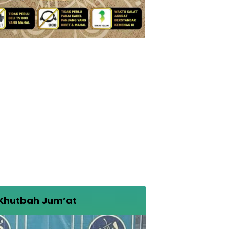
Khutbah Jum’at