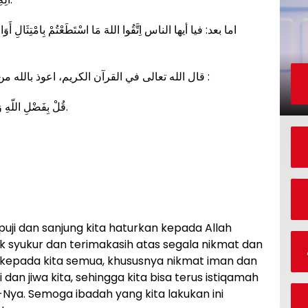
اما بعد: فيا أيها الناس اِتَّقُوا اللهَ مَا اسْتَطَعْتُمْ بِامْتِثَالِ أَوَامِر
قال الله تعالى في القرآن الكريم، اعوذ بالله من الشيطان الرجيم ، بسم الله الرحمن الرحيم :
قُلْ بِفَضْلِ اللّهِ وَبِرَحْمَتِهِ فَبِذَلِكَ فَلْيَفْرَحُواْ هُوَ خَيْرٌ مِّمَّا يَجْمَعُونَ.
 puji dan sanjung kita haturkan kepada Allah
k syukur dan terimakasih atas segala nikmat dan
 kepada kita semua, khususnya nikmat iman dan
dan jiwa kita, sehingga kita bisa terus istiqamah
ya. Semoga ibadah yang kita lakukan ini