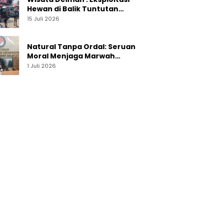
Hewan di Balik Tuntutan
Perut Kusir
15 Juli 2026
Natural Tanpa Ordal: Seruan
Moral Menjaga Marwah
Perguruan Tinggi
1 Juli 2026