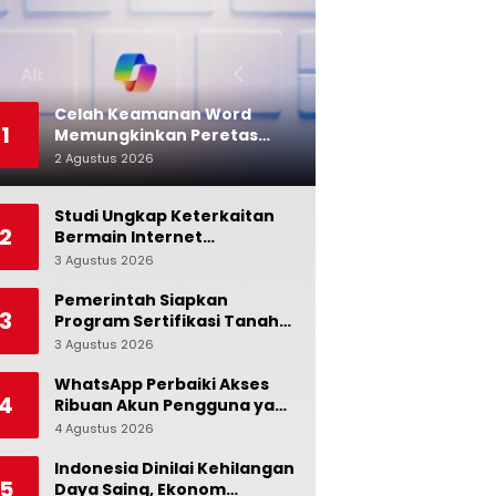
Celah Keamanan Word
1
Memungkinkan Peretas
Menyusup ke Microsoft
2 Agustus 2026
0
Copilot
Studi Ungkap Keterkaitan
2
Bermain Internet
Berlebihan dengan Stres
3 Agustus 2026
0
dan Suasana Hati
Pemerintah Siapkan
3
Program Sertifikasi Tanah
Gratis bagi Masyarakat
3 Agustus 2026
0
Berpenghasilan Rendah
WhatsApp Perbaiki Akses
4
Ribuan Akun Pengguna yang
Terblokir
4 Agustus 2026
0
Indonesia Dinilai Kehilangan
5
Daya Saing, Ekonom