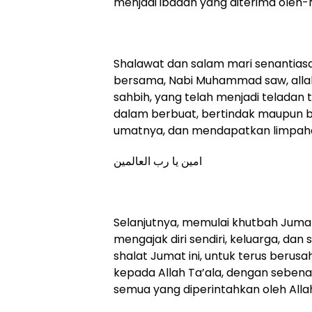
menjadi ibadah yang diterima oleh-
Shalawat dan salam mari senantiasa
bersama, Nabi Muhammad saw, allah
sahbih, yang telah menjadi teladan 
dalam berbuat, bertindak maupun b
umatnya, dan mendapatkan limpahan
امين يا رب العالمين
Selanjutnya, memulai khutbah Jumat 
mengajak diri sendiri, keluarga, d
shalat Jumat ini, untuk terus ber
kepada Allah Ta’ala, dengan seben
semua yang diperintahkan oleh All