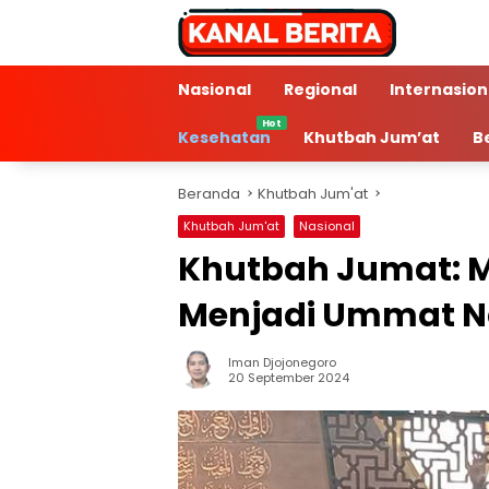
Langsung
ke
konten
Nasional
Regional
Internasion
Kesehatan
Khutbah Jum’at
B
Beranda
Khutbah Jum'at
Khutbah Jum'at
Nasional
Khutbah Jumat: 
Menjadi Ummat 
Iman Djojonegoro
5 Min Baca
20 September 2024