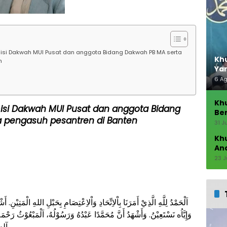
isi Dakwah MUI Pusat dan anggota Bidang Dakwah PB MA serta
Khu
n
Ya
6 A
Kh
isi Dakwah MUI Pusat dan anggota Bidang
Ber
 pengasuh pesantren di Banten
Seb
31 J
Kh
An
23 J
اَلْحَمْدُ لِلَّهِ الَّذِيْ أَمَرَنَا بِاْلاِتِّحَادِ وَاْلاِعْتِصَامِ بِحَبْلِ اللهِ الْمَتِيْنِ. أَشْ
وَإِيَّاُه نَسْتَعِيْنُ. وَأَشْهَدُ أَنَّ مُحَمَّدًا عَبْدُهُ وَرَسُوْلُهُ، اَلْمَبْعُوْثُ رَحْمَ
آلِهِ وَأَصْحَابِهِومن تبع هداه بإحسان إلى يوم الدين.