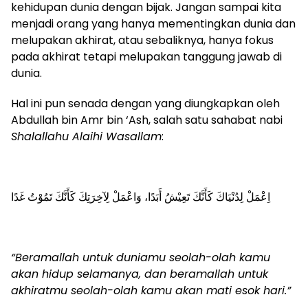
kehidupan dunia dengan bijak. Jangan sampai kita
menjadi orang yang hanya mementingkan dunia dan
melupakan akhirat, atau sebaliknya, hanya fokus
pada akhirat tetapi melupakan tanggung jawab di
dunia.
Hal ini pun senada dengan yang diungkapkan oleh
Abdullah bin Amr bin ‘Ash, salah satu sahabat nabi
Shalallahu Alaihi Wasallam
:
اِعْمَلْ لِدُنْيَاكَ كَأَنَّكَ تَعِيْشُ أَبَدًا، وَاعْمَلْ لِآخِرَتِكَ كَأَنَّكَ تَمُوْتُ غَدًا
“Beramallah untuk duniamu seolah-olah kamu
akan hidup selamanya, dan beramallah untuk
akhiratmu seolah-olah kamu akan mati esok hari.”