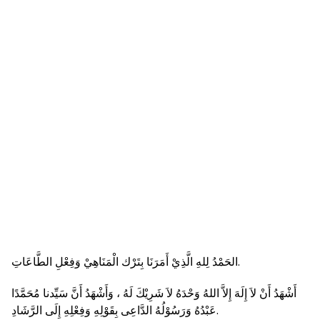
الحَمْدُ لِلهِ الَّذِيْ أَمَرَنَا بِتَرْك الْمَنَاهِيْ وَفِعْلِ الطَّاعَاتِ.
أَشْهَدُ أَنْ لاَ إِلَهَ إِلاَّ اللهُ وَحْدَهُ لاَ شَرِيْكَ لَهُ ، وَأَشْهَدُ أَنَّ سَيِّدنا مُحَمَّدًا
عَبْدُهُ وَرَسُوْلُهُ الدَّاعِى بِقَوْلِهِ وَفِعْلِهِ إِلَى الرَّشَادِ.