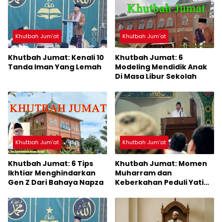
Khutbah Jum'at
Khutbah Jum'at
Khutbah Jumat: Kenali 10
Khutbah Jumat: 6
Tanda Iman Yang Lemah
Modeling Mendidik Anak
Di Masa Libur Sekolah
Khutbah Jum'at
Khutbah Jum'at
Khutbah Jumat: 6 Tips
Khutbah Jumat: Momen
Ikhtiar Menghindarkan
Muharram dan
Gen Z Dari Bahaya Napza
Keberkahan Peduli Yatim
dan Dhu’afa