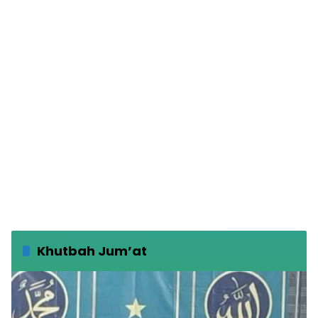
Khutbah Jum’at