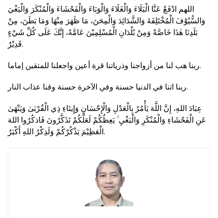
اللهم ادْفَعْ عَنَّا الْبَلَاءَ وَالْغَلَاءَ وَالْوَبَاءَ وَالْفَحْشَاءَ وَالْمُنْكَرَ وَالْبَغْيَ
وَالسُّيُوْفَ الْمُخْتَلِفَةَ وَالشَّدَائِدَ وَالْمِحَنَ، مَا ظَهَرَ مِنْهَا وَمَا بَطَنَ، مِنْ
بَلَدِنَا هٰذَا خَاصَّةً وَمِنْ بُلْدَانِ الْمُسْلِمِيْنَ عَامَّةً، إِنَّكَ عَلَى كُلِّ شَيْءٍ
قَدِيْرٌ.
ربنا هب لنا من أزواجنا وذرياتنا قرة أعين واجعلنا للمتقين إماما.
ربنا اتنا في الدنيا حسنة وفي الآخرة حسنة وقنا عذاب النار.
عِبَادَ اللهِ، إِنَّ اللَّهَ يَأْمُرُ بِالْعَدْلِ وَالْإِحْسَانِ وَإِيتَاءِ ذِي الْقُرْبَىٰ وَيَنْهَىٰ
عَنِ الْفَحْشَاءِ وَالْمُنْكَرِ وَالْبَغْيِ ۚ يَعِظُكُمْ لَعَلَّكُمْ تَذَكَّرُونَ فَاذكُرُوا اللهَ
الْعَظِيْمَ يَذْكُرْكُمْ وَلَذِكْرُ اللهِ أَكْبَرُ.