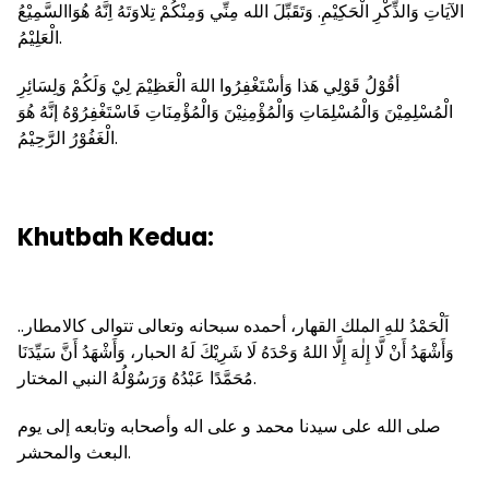
الآيَاتِ وَالذِّكْرِ الْحَكِيْمِ. وَتَقَبِّلَ الله مِنِّي وَمِنْكُمْ تِلاوَتَهُ اِنَّهُ هُوَاالسَّمِيْعُ
الْعَلِيْمُ.
أقُوْلُ قَوْلِي هَذا وَأسْتَغْفِرُوا اللهَ الْعَظِيْمَ لِيْ وَلَكُمْ وَلِسَائِرِ
الْمُسْلِمِيْنَ وَالْمُسْلِمَاتِ وَالْمُؤْمِنِيْنَ وَالْمُؤْمِنَاتِ فَاسْتَغْفِرُوْهُ إنَّهُ هُوَ
الْغَفُوْرُ الرَّحِيْمُ.
Khutbah Kedua:
اَلْحَمْدُ للهِ الملك القهار، أحمده سبحانه وتعالى تتوالى كالامطار..
وَأَشْهَدُ أَنْ لَّا إِلٰهَ إِلَّا اللهُ وَحْدَهُ لَا شَرِيْكَ لَهُ الحبار، وَأَشْهَدُ أَنَّ سَيِّدَنَا
مُحَمَّدًا عَبْدُهُ وَرَسُوْلُهُ النبي المختار.
صلى الله على سيدنا محمد و على اله وأصحابه وتابعه إلى يوم
البعث والمحشر.