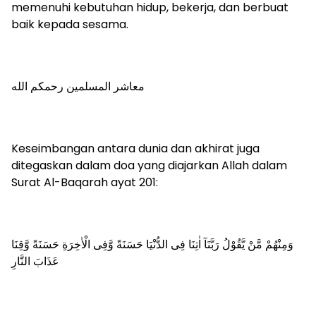
memenuhi kebutuhan hidup, bekerja, dan berbuat
baik kepada sesama.
معاشر المسلمين رحمكم الله
Keseimbangan antara dunia dan akhirat juga
ditegaskan dalam doa yang diajarkan Allah dalam
Surat Al-Baqarah ayat 201:
وَمِنْهُمْ مَّنْ يَّقُوْلُ رَبَّنَآ اٰتِنَا فِى الدُّنْيَا حَسَنَةً وَّفِى الْاٰخِرَةِ حَسَنَةً وَّقِنَا
عَذَابَ النَّارِ