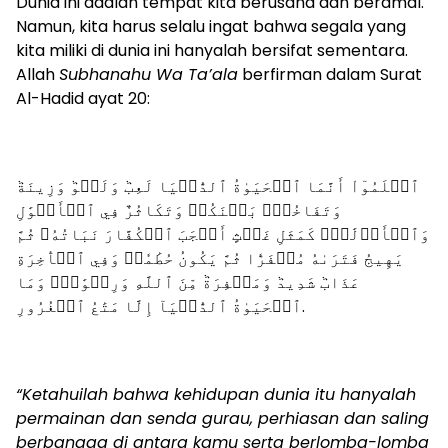
Dunia ini adalah tempat kita berusaha dan beramal.
Namun, kita harus selalu ingat bahwa segala yang
kita miliki di dunia ini hanyalah bersifat sementara.
Allah
Subhanahu Wa Ta’ala
berfirman dalam Surat
Al-Hadid ayat 20:
ٱعۡلَمُوٓاْ أَنَّمَا ٱلۡحَيَوٰةُ ٱلدُّنۡيَا لَعِبٞ وَلَهۡوٞ وَزِينَةٞ
وَتَفَاخُرُۢ بَيۡنَكُمۡ وَتَكَاثُرٌ فِي ٱلۡأَمۡوَٰلِ
وَٱلۡأَوۡلَٰدِۖ كَمَثَلِ غَيۡثٍ أَعۡجَبَ ٱلۡكُفَّارَ نَبَاتُهُۥ ثُمَّ
يَهِيجُ فَتَرَىٰهُ مُصۡفَرّٗا ثُمَّ يَكُونُ حُطَٰمٗاۖ وَفِي ٱلۡأٓخِرَةِ
عَذَابٞ شَدِيدٞ وَمَغۡفِرَةٞ مِّنَ ٱللَّهِ وَرِضۡوَٰنٞۚ وَمَا
ٱلۡحَيَوٰةُ ٱلدُّنۡيَآ إِلَّا مَتَٰعُ ٱلۡغُرُورِ.
“Ketahuilah bahwa kehidupan dunia itu hanyalah
permainan dan senda gurau, perhiasan dan saling
berbangga di antara kamu serta berlomba-lomba