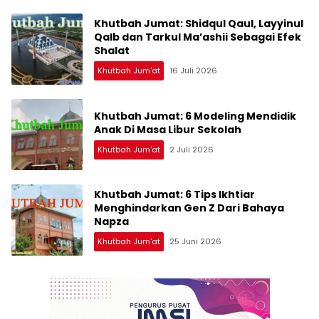
Khutbah Jumat: Shidqul Qaul, Layyinul
Qalb dan Tarkul Ma’ashii Sebagai Efek
Shalat
Khutbah Jum'at
16 Juli 2026
Khutbah Jumat: 6 Modeling Mendidik
Anak Di Masa Libur Sekolah
Khutbah Jum'at
2 Juli 2026
Khutbah Jumat: 6 Tips Ikhtiar
Menghindarkan Gen Z Dari Bahaya
Napza
Khutbah Jum'at
25 Juni 2026