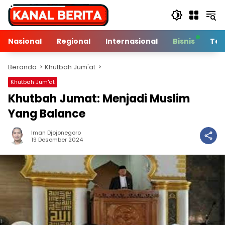
Langsung
ke
konten
Nasional
Regional
Internasional
Bisnis
Tek
Beranda
Khutbah Jum'at
Khutbah Jum'at
Khutbah Jumat: Menjadi Muslim
Yang Balance
Iman Djojonegoro
5 Min Baca
19 Desember 2024