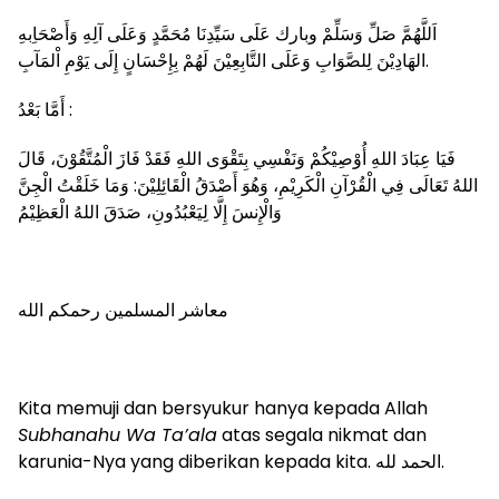
اَللَّهُمَّ صَلِّ وَسَلِّمْ وبارك عَلَى سَيِّدِنَا مُحَمَّدٍ وَعَلَى آلِهِ وَأَصْحَاِبهِ
الهَادِيْنَ لِلصَّوَابِ وَعَلَى التَّابِعِيْنَ لَهُمْ بِإِحْسَانٍ إِلَى يَوْمِ اْلمَآبِ.
أَمَّا بَعْدُ :
فَيَا عِبَادَ اللهِ أُوْصِيْكُمْ وَنَفْسِي بِتَقْوَى اللهِ فَقَدْ فَازَ الْمُتَّقُوْنَ، قَالَ
اللهُ تَعَالَى فِي الْقُرْآنِ الْكَرِيْمِ، وَهُوَ أَصْدَقُ الْقَائِلِيْنَ: وَمَا خَلَقْتُ الْجِنَّ
وَالْإِنسَ إِلَّا لِيَعْبُدُونِ، صَدَقَ اللهُ الْعَظِيْمُ
معاشر المسلمين رحمكم الله
Kita memuji dan bersyukur hanya kepada Allah
Subhanahu Wa Ta’ala
atas segala nikmat dan
karunia-Nya yang diberikan kepada kita. الحمد لله.